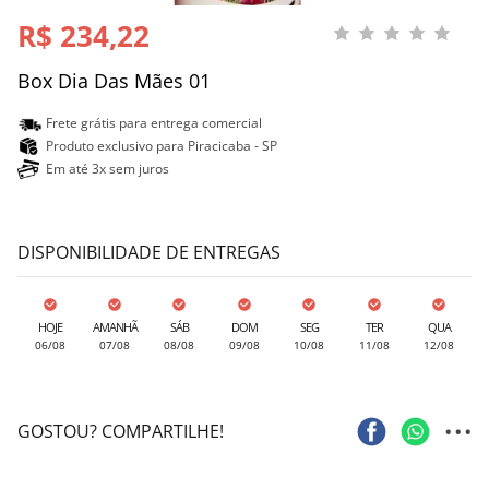
R$ 234,22
Box Dia Das Mães 01
Frete grátis para entrega comercial
Produto exclusivo para Piracicaba - SP
Em até 3x sem juros
DISPONIBILIDADE DE ENTREGAS
HOJE
AMANHÃ
SÁB
DOM
SEG
TER
QUA
06/08
07/08
08/08
09/08
10/08
11/08
12/08
...
GOSTOU? COMPARTILHE!