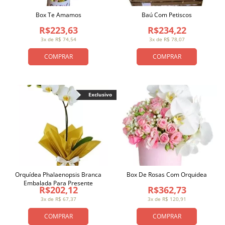
Box Te Amamos
Baú Com Petiscos
R$223,63
R$234,22
3x de R$ 74,54
3x de R$ 78,07
COMPRAR
COMPRAR
Exclusivo
Orquídea Phalaenopsis Branca
Box De Rosas Com Orquidea
Embalada Para Presente
R$202,12
R$362,73
3x de R$ 67,37
3x de R$ 120,91
COMPRAR
COMPRAR