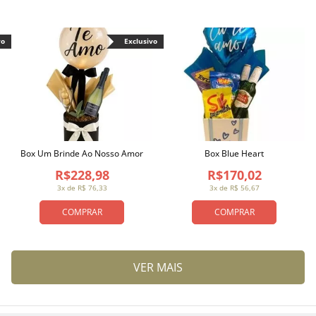
vo
Exclusivo
Box Um Brinde Ao Nosso Amor
Box Blue Heart
R$228,98
R$170,02
3x de R$ 76,33
3x de R$ 56,67
COMPRAR
COMPRAR
VER MAIS