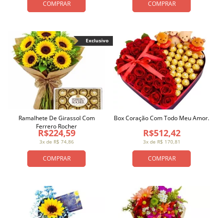
COMPRAR
COMPRAR
Exclusivo
Ramalhete De Girassol Com
Box Coração Com Todo Meu Amor.
Ferrero Rocher
R$224,59
R$512,42
3x de R$ 74,86
3x de R$ 170,81
COMPRAR
COMPRAR