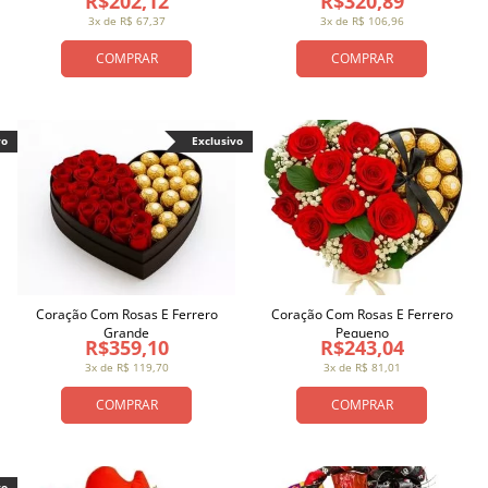
R$202,12
R$320,89
3x de R$ 67,37
3x de R$ 106,96
COMPRAR
COMPRAR
vo
Exclusivo
Coração Com Rosas E Ferrero
Coração Com Rosas E Ferrero
Grande
Pequeno
R$359,10
R$243,04
3x de R$ 119,70
3x de R$ 81,01
COMPRAR
COMPRAR
vo