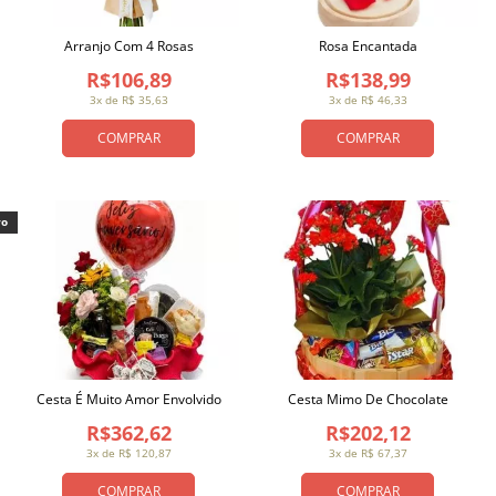
Arranjo Com 4 Rosas
Rosa Encantada
R$106,89
R$138,99
3x de R$ 35,63
3x de R$ 46,33
COMPRAR
COMPRAR
vo
Cesta É Muito Amor Envolvido
Cesta Mimo De Chocolate
R$362,62
R$202,12
3x de R$ 120,87
3x de R$ 67,37
COMPRAR
COMPRAR