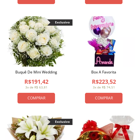
Exclusivo
Buquê De Mini Wedding
Box A Favorita
R$191,42
R$223,52
3x de R$ 63,81
3x de R$ 74,51
COMPRAR
COMPRAR
Exclusivo