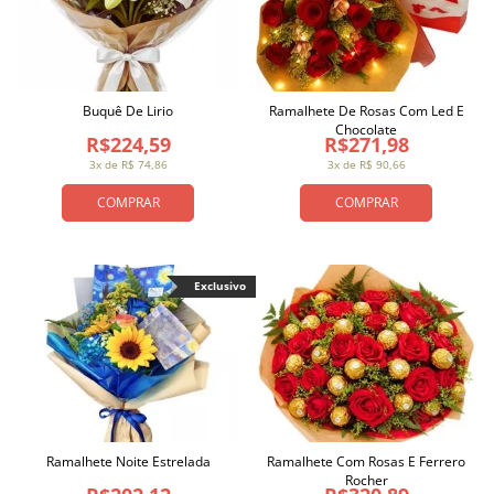
Buquê De Lirio
Ramalhete De Rosas Com Led E
Chocolate
R$224,59
R$271,98
3x de R$ 74,86
3x de R$ 90,66
COMPRAR
COMPRAR
Exclusivo
Ramalhete Noite Estrelada
Ramalhete Com Rosas E Ferrero
Rocher