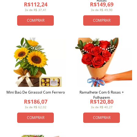
Rosas
R$112,24
R$149,69
3x de R$ 37,41
3x de R$ 49,90
COMPRAR
COMPRAR
Mini Baú De Girassol Com Ferrero
Ramalhete Com 6 Rosas +
Folhagem
R$186,07
R$120,80
3x de R$ 62,02
3x de R$ 40,27
COMPRAR
COMPRAR