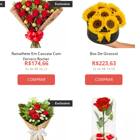
vo
Exclusivo
Ramalhete Em Cascata Com
Box De Girassol
Ferrero Rocher
R$174,66
R$223,63
3x de R$ 58,22
3x de R$ 74,54
COMPRAR
COMPRAR
Exclusivo