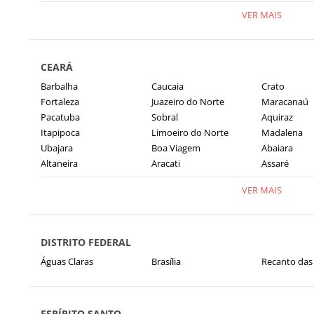
VER MAIS
CEARÁ
Barbalha
Caucaia
Crato
Fortaleza
Juazeiro do Norte
Maracanaú
Pacatuba
Sobral
Aquiraz
Itapipoca
Limoeiro do Norte
Madalena
Ubajara
Boa Viagem
Abaiara
Altaneira
Aracati
Assaré
VER MAIS
DISTRITO FEDERAL
Águas Claras
Brasília
Recanto das
ESPÍRITO SANTO