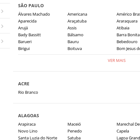
SÃO PAULO
Álvares Machado
Americana
Américo Bras
Aparecida
Araçatuba
Araraquara
Arujá
Assis
Atibaia
Bady Bassitt
Bálsamo
Barra Bonita
Barueri
Bauru
Bebedouro
Birigui
Boituva
Bom Jesus d
VER MAIS
ACRE
Rio Branco
ALAGOAS
Arapiraca
Maceió
Marechal D
Novo Lino
Penedo
Capela
Santa Luzia do Norte
Satuba
Lagoa Gran