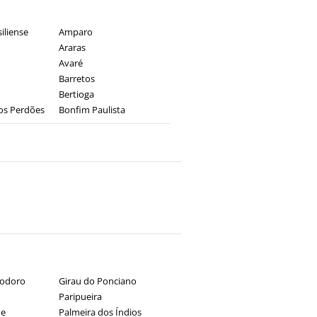
iliense
Amparo
Araras
Avaré
Barretos
Bertioga
os Perdões
Bonfim Paulista
eodoro
Girau do Ponciano
Paripueira
de
Palmeira dos Índios