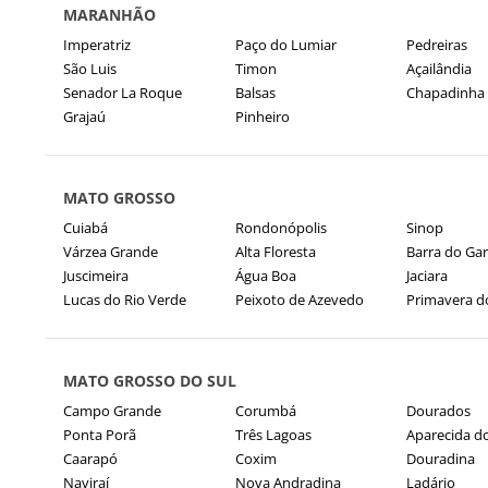
MARANHÃO
Imperatriz
Paço do Lumiar
Pedreiras
São Luis
Timon
Açailândia
Senador La Roque
Balsas
Chapadinha
Grajaú
Pinheiro
MATO GROSSO
Cuiabá
Rondonópolis
Sinop
Várzea Grande
Alta Floresta
Barra do Ga
Juscimeira
Água Boa
Jaciara
Lucas do Rio Verde
Peixoto de Azevedo
Primavera d
MATO GROSSO DO SUL
Campo Grande
Corumbá
Dourados
Ponta Porã
Três Lagoas
Aparecida d
Caarapó
Coxim
Douradina
Naviraí
Nova Andradina
Ladário