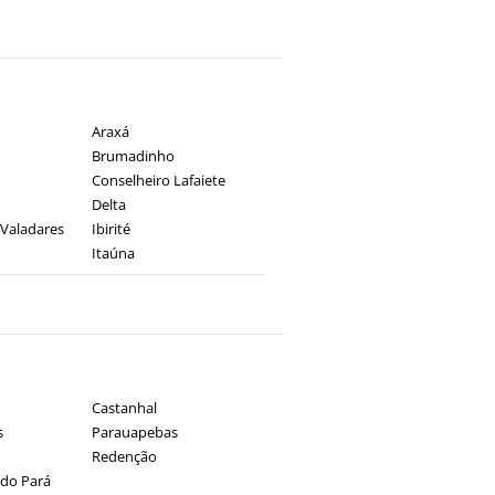
Araxá
Brumadinho
Conselheiro Lafaiete
Delta
Valadares
Ibirité
Itaúna
Castanhal
s
Parauapebas
Redenção
 do Pará