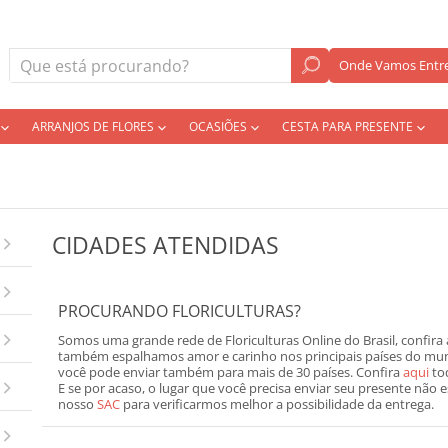
Onde Vamos Entre
ARRANJOS DE FLORES
OCASIÕES
CESTA PARA PRESENTE
CIDADES ATENDIDAS
PROCURANDO FLORICULTURAS?
Somos uma grande rede de Floriculturas Online do Brasil, confira 
também espalhamos amor e carinho nos principais países do mund
você pode enviar também para mais de 30 países. Confira
aqui
tod
E se por acaso, o lugar que você precisa enviar seu presente não 
nosso
SAC
para verificarmos melhor a possibilidade da entrega.