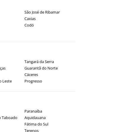
São José de Ribamar
Caxias
Codó
Tangará da Serra
rças
Guarantã do Norte
Cáceres
o Leste
Progresso
Paranaíba
o Taboado
Aquidauana
Fátima do Sul
Terenos