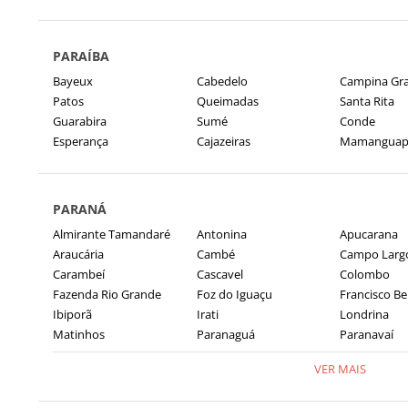
PARAÍBA
Bayeux
Cabedelo
Campina Gr
Patos
Queimadas
Santa Rita
Guarabira
Sumé
Conde
Esperança
Cajazeiras
Mamanguap
PARANÁ
Almirante Tamandaré
Antonina
Apucarana
Araucária
Cambé
Campo Larg
Carambeí
Cascavel
Colombo
Fazenda Rio Grande
Foz do Iguaçu
Francisco Be
Ibiporã
Irati
Londrina
Matinhos
Paranaguá
Paranavaí
VER MAIS