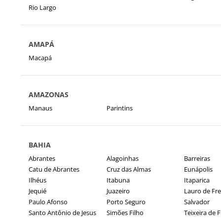
Rio Largo
AMAPÁ
Macapá
AMAZONAS
Manaus
Parintins
BAHIA
Abrantes
Alagoinhas
Barreiras
Catu de Abrantes
Cruz das Almas
Eunápolis
Ilhéus
Itabuna
Itaparica
Jequié
Juazeiro
Lauro de Fre
Paulo Afonso
Porto Seguro
Salvador
Santo Antônio de Jesus
Simões Filho
Teixeira de F