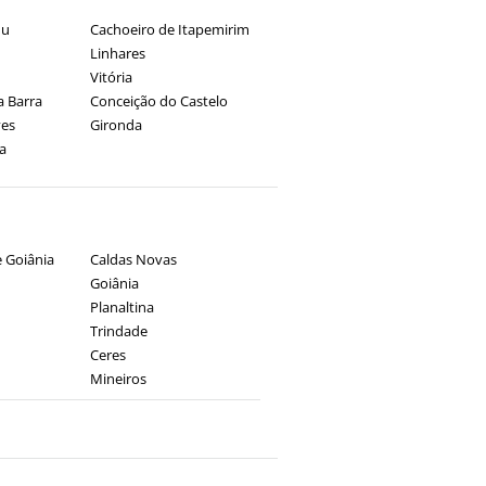
du
Cachoeiro de Itapemirim
Linhares
Vitória
a Barra
Conceição do Castelo
ves
Gironda
a
 Goiânia
Caldas Novas
Goiânia
Planaltina
Trindade
Ceres
Mineiros