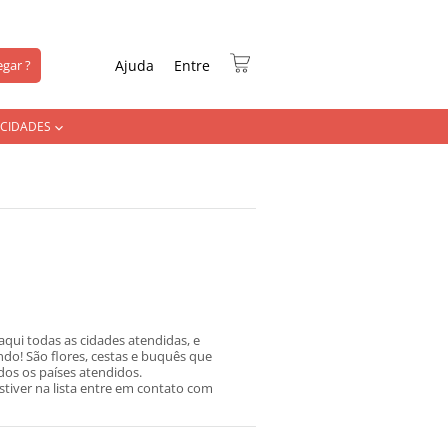
gar ?
Ajuda
Entre
CIDADES
aqui todas as cidades atendidas, e
o! São flores, cestas e buquês que
os os países atendidos.
estiver na lista entre em contato com