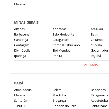
Maracaju
MINAS GERAIS
Alfenas
Andradas
Araguari
Barbacena
Belo Horizonte
Betim
Caratinga
Cataguases
Caxambu
Contagem
Coronel Fabriciano
Curvelo
Divinópolis
Elói Mendes
Governador 
Ipatinga
Itabira
Itajubá
VER MAIS
PARÁ
Ananindeua
Belém
Benevides
Marabá
Marituba
Paragomina
Santarém
Bragança
Abaetetuba
Tucuruí
Rondon do Pará
Santa Isabel