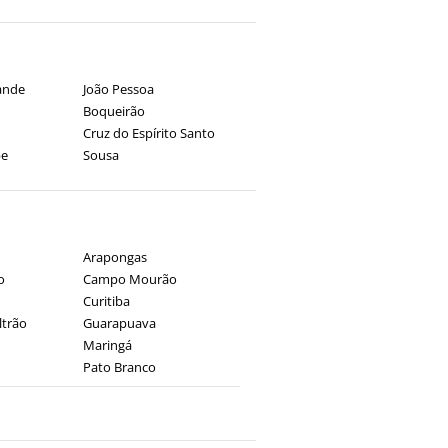
ande
João Pessoa
Boqueirão
Cruz do Espírito Santo
e
Sousa
Arapongas
o
Campo Mourão
Curitiba
ltrão
Guarapuava
Maringá
Pato Branco