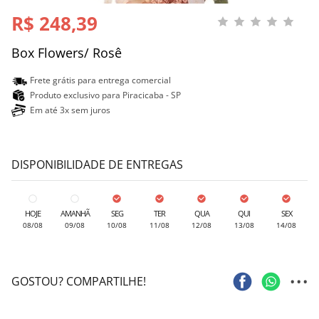
R$ 248,39
Box Flowers/ Rosê
Frete grátis para entrega comercial
Produto exclusivo para Piracicaba - SP
Em até 3x sem juros
DISPONIBILIDADE DE ENTREGAS
HOJE
AMANHÃ
SEG
TER
QUA
QUI
SEX
08/08
09/08
10/08
11/08
12/08
13/08
14/08
...
GOSTOU? COMPARTILHE!