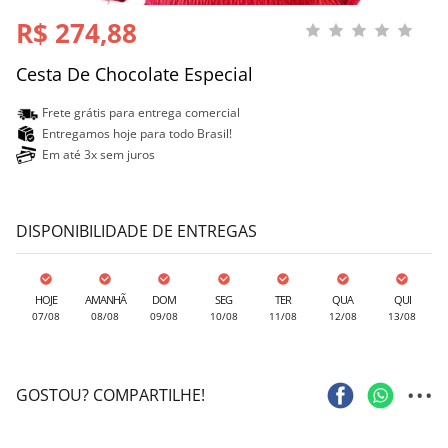
R$ 274,88
Cesta De Chocolate Especial
Frete grátis para entrega comercial
Entregamos hoje para todo Brasil!
Em até 3x sem juros
DISPONIBILIDADE DE ENTREGAS
HOJE
AMANHÃ
DOM
SEG
TER
QUA
QUI
07/08
08/08
09/08
10/08
11/08
12/08
13/08
...
GOSTOU? COMPARTILHE!