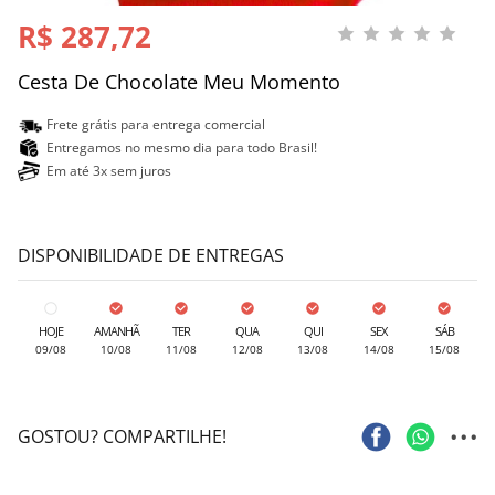
R$ 287,72
Cesta De Chocolate Meu Momento
Frete grátis para entrega comercial
Entregamos no mesmo dia para todo Brasil!
Em até 3x sem juros
DISPONIBILIDADE DE ENTREGAS
HOJE
AMANHÃ
TER
QUA
QUI
SEX
SÁB
09/08
10/08
11/08
12/08
13/08
14/08
15/08
...
GOSTOU? COMPARTILHE!