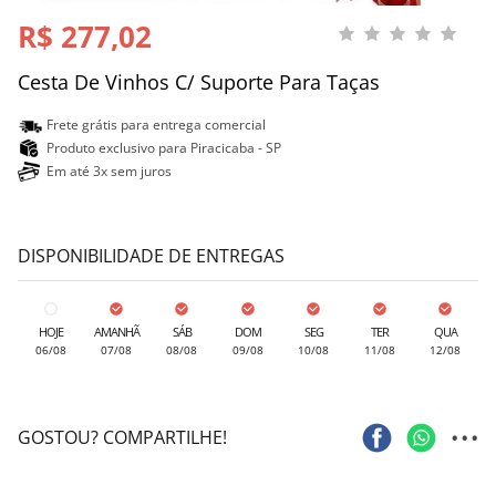
R$ 277,02
Cesta De Vinhos C/ Suporte Para Taças
Frete grátis para entrega comercial
Produto exclusivo para Piracicaba - SP
Em até 3x sem juros
DISPONIBILIDADE DE ENTREGAS
HOJE
AMANHÃ
SÁB
DOM
SEG
TER
QUA
06/08
07/08
08/08
09/08
10/08
11/08
12/08
...
GOSTOU? COMPARTILHE!