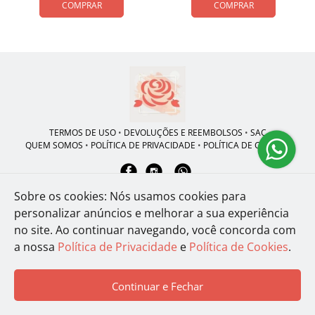
COMPRAR
COMPRAR
TERMOS DE USO
•
DEVOLUÇÕES E REEMBOLSOS
•
SAC
QUEM SOMOS
•
POLÍTICA DE PRIVACIDADE
•
POLÍTICA DE COOKIES
Sobre os cookies: Nós usamos cookies para
Floricultura Mary Clar | CNPJ: 17.319.594/0001-09
personalizar anúncios e melhorar a sua experiência
Av. Rio das Pedras, 2115 - Piracicamirim - Piracicaba - SP - 13425-380
no site.
Ao continuar navegando, você concorda com
WhatsApp: (19) 99299-5121
| Telefone: (55) 1 9999-764459
a nossa
Política de Privacidade
e
Política de Cookies
.
© 2024-2026 - Todos os direitos reservados - Desenvolvido por
BEX
Soluções Inteligentes
Continuar e Fechar