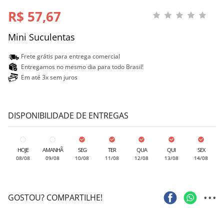
R$ 57,67
Mini Suculentas
Frete grátis para entrega comercial
Entregamos no mesmo dia para todo Brasil!
Em até 3x sem juros
DISPONIBILIDADE DE ENTREGAS
HOJE
AMANHÃ
SEG
TER
QUA
QUI
SEX
08/08
09/08
10/08
11/08
12/08
13/08
14/08
...
GOSTOU? COMPARTILHE!