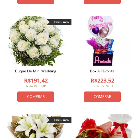
Exclusivo
Buquê De Mini Wedding
Box A Favorita
R$191,42
R$223,52
3x de R$ 63,81
3x de R$ 74,51
COMPRAR
COMPRAR
Exclusivo