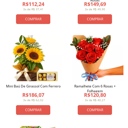
Rosas
R$112,24
R$149,69
3x de R$ 37,41
3x de R$ 49,90
COMPRAR
COMPRAR
Mini Baú De Girassol Com Ferrero
Ramalhete Com 6 Rosas +
Folhagem
R$186,07
R$120,80
3x de R$ 62,02
3x de R$ 40,27
COMPRAR
COMPRAR