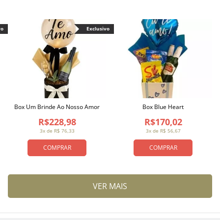
vo
Exclusivo
Box Um Brinde Ao Nosso Amor
Box Blue Heart
R$228,98
R$170,02
3x de R$ 76,33
3x de R$ 56,67
COMPRAR
COMPRAR
VER MAIS