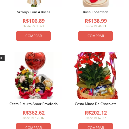
Arranjo Com 4 Rosas
Rosa Encantada
R$106,89
R$138,99
3x de R$ 35,63
3x de R$ 46,33
COMPRAR
COMPRAR
vo
Cesta É Muito Amor Envolvido
Cesta Mimo De Chocolate
R$362,62
R$202,12
3x de R$ 120,87
3x de R$ 67,37
COMPRAR
COMPRAR