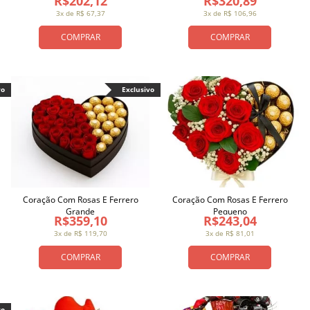
R$202,12
R$320,89
3x de R$ 67,37
3x de R$ 106,96
COMPRAR
COMPRAR
vo
Exclusivo
Coração Com Rosas E Ferrero
Coração Com Rosas E Ferrero
Grande
Pequeno
R$359,10
R$243,04
3x de R$ 119,70
3x de R$ 81,01
COMPRAR
COMPRAR
vo