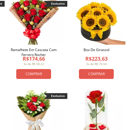
vo
Exclusivo
Ramalhete Em Cascata Com
Box De Girassol
Ferrero Rocher
R$174,66
R$223,63
3x de R$ 58,22
3x de R$ 74,54
COMPRAR
COMPRAR
Exclusivo