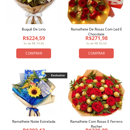
Buquê De Lirio
Ramalhete De Rosas Com Led E
Chocolate
R$224,59
R$271,98
3x de R$ 74,86
3x de R$ 90,66
COMPRAR
COMPRAR
Exclusivo
Ramalhete Noite Estrelada
Ramalhete Com Rosas E Ferrero
Rocher