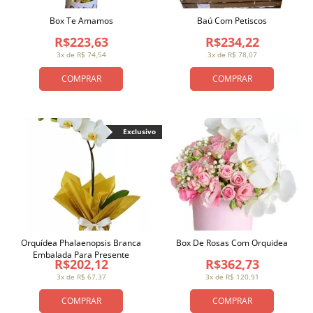
Box Te Amamos
Baú Com Petiscos
R$223,63
R$234,22
3x de R$ 74,54
3x de R$ 78,07
COMPRAR
COMPRAR
Exclusivo
Orquídea Phalaenopsis Branca
Box De Rosas Com Orquidea
Embalada Para Presente
R$202,12
R$362,73
3x de R$ 67,37
3x de R$ 120,91
COMPRAR
COMPRAR