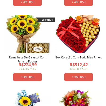
COMPRAR
COMPRAR
Exclusivo
Ramalhete De Girassol Com
Box Coração Com Todo Meu Amor.
Ferrero Rocher
R$224,59
R$512,42
3x de R$ 74,86
3x de R$ 170,81
COMPRAR
COMPRAR