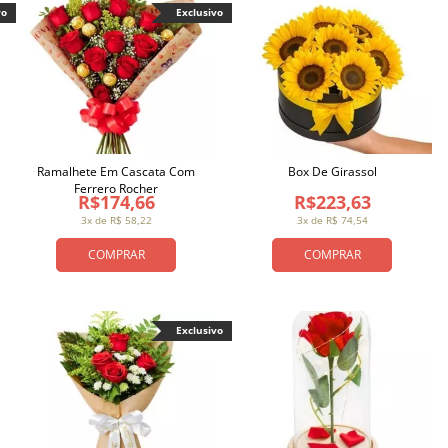
vo
Exclusivo
Ramalhete Em Cascata Com
Box De Girassol
Ferrero Rocher
R$174,66
R$223,63
3x de R$ 58,22
3x de R$ 74,54
COMPRAR
COMPRAR
Exclusivo