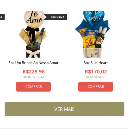
vo
Exclusivo
Box Um Brinde Ao Nosso Amor
Box Blue Heart
R$228,98
R$170,02
3x de R$ 76,33
3x de R$ 56,67
COMPRAR
COMPRAR
VER MAIS