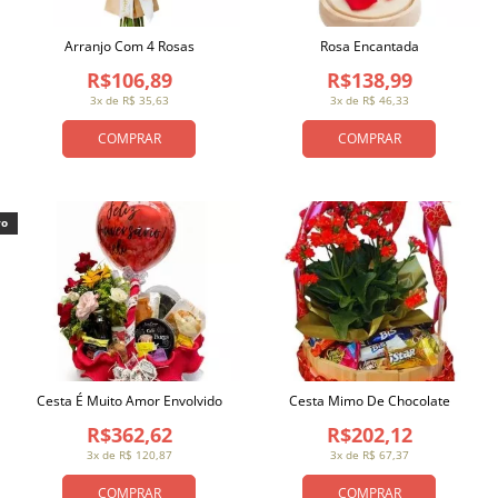
Arranjo Com 4 Rosas
Rosa Encantada
R$106,89
R$138,99
3x de R$ 35,63
3x de R$ 46,33
COMPRAR
COMPRAR
vo
Cesta É Muito Amor Envolvido
Cesta Mimo De Chocolate
R$362,62
R$202,12
3x de R$ 120,87
3x de R$ 67,37
COMPRAR
COMPRAR