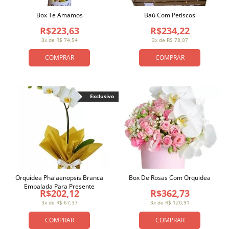
Box Te Amamos
Baú Com Petiscos
R$223,63
R$234,22
3x de R$ 74,54
3x de R$ 78,07
COMPRAR
COMPRAR
Exclusivo
Orquídea Phalaenopsis Branca
Box De Rosas Com Orquidea
Embalada Para Presente
R$202,12
R$362,73
3x de R$ 67,37
3x de R$ 120,91
COMPRAR
COMPRAR