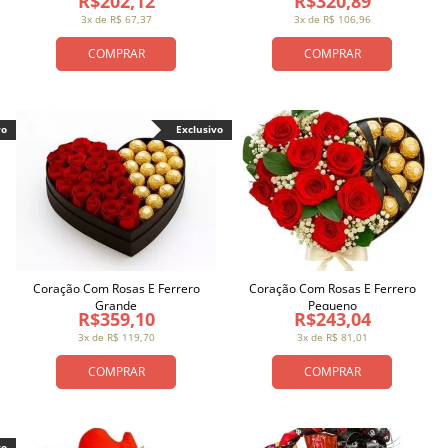
R$202,12
R$320,89
3x de R$ 67,37
3x de R$ 106,96
COMPRAR
COMPRAR
vo
Exclusivo
Coração Com Rosas E Ferrero
Coração Com Rosas E Ferrero
Grande
Pequeno
R$359,10
R$243,04
3x de R$ 119,70
3x de R$ 81,01
COMPRAR
COMPRAR
vo