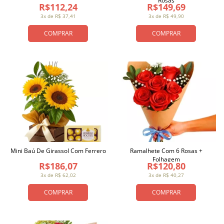
Rosas
R$112,24
R$149,69
3x de R$ 37,41
3x de R$ 49,90
COMPRAR
COMPRAR
Mini Baú De Girassol Com Ferrero
Ramalhete Com 6 Rosas +
Folhagem
R$186,07
R$120,80
3x de R$ 62,02
3x de R$ 40,27
COMPRAR
COMPRAR