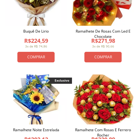
Buquê De Lirio
Ramalhete De Rosas Com Led E
Chocolate
R$224,59
R$271,98
3x de R$ 74,86
3x de R$ 90,66
COMPRAR
COMPRAR
Exclusivo
Ramalhete Noite Estrelada
Ramalhete Com Rosas E Ferrero
Rocher