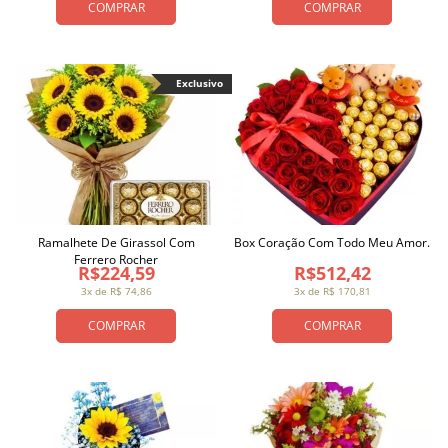
COMPRAR
COMPRAR
Exclusivo
Ramalhete De Girassol Com
Box Coração Com Todo Meu Amor.
Ferrero Rocher
R$224,59
R$512,42
3x de R$ 74,86
3x de R$ 170,81
COMPRAR
COMPRAR