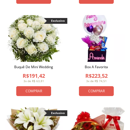
Exclusivo
Buquê De Mini Wedding
Box A Favorita
R$191,42
R$223,52
3x de R$ 63,81
3x de R$ 74,51
COMPRAR
COMPRAR
Exclusivo