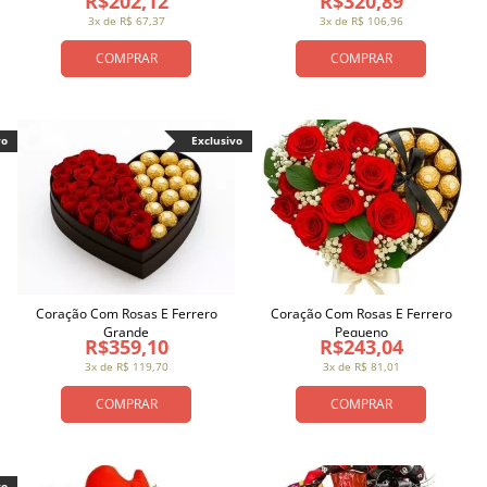
R$202,12
R$320,89
3x de R$ 67,37
3x de R$ 106,96
COMPRAR
COMPRAR
vo
Exclusivo
Coração Com Rosas E Ferrero
Coração Com Rosas E Ferrero
Grande
Pequeno
R$359,10
R$243,04
3x de R$ 119,70
3x de R$ 81,01
COMPRAR
COMPRAR
vo