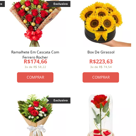
vo
Exclusivo
Ramalhete Em Cascata Com
Box De Girassol
Ferrero Rocher
R$174,66
R$223,63
3x de R$ 58,22
3x de R$ 74,54
COMPRAR
COMPRAR
Exclusivo