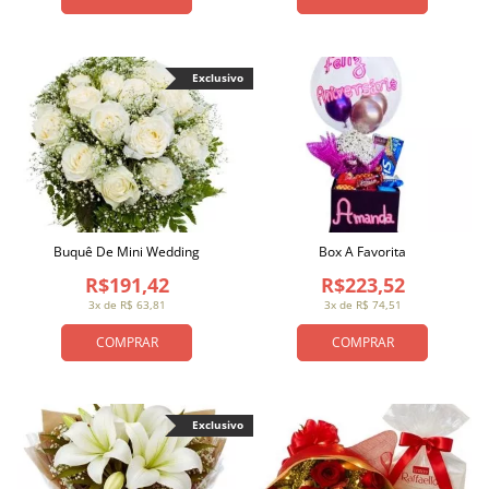
Exclusivo
Buquê De Mini Wedding
Box A Favorita
R$191,42
R$223,52
3x de R$ 63,81
3x de R$ 74,51
COMPRAR
COMPRAR
Exclusivo