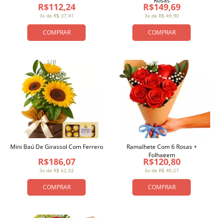
Rosas
R$112,24
R$149,69
3x de R$ 37,41
3x de R$ 49,90
COMPRAR
COMPRAR
Mini Baú De Girassol Com Ferrero
Ramalhete Com 6 Rosas +
Folhagem
R$186,07
R$120,80
3x de R$ 62,02
3x de R$ 40,27
COMPRAR
COMPRAR