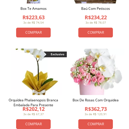
Box Te Amamos
Baú Com Petiscos
R$223,63
R$234,22
3x de R$ 74,54
3x de R$ 78,07
COMPRAR
COMPRAR
Exclusivo
Orquídea Phalaenopsis Branca
Box De Rosas Com Orquidea
Embalada Para Presente
R$202,12
R$362,73
3x de R$ 67,37
3x de R$ 120,91
COMPRAR
COMPRAR