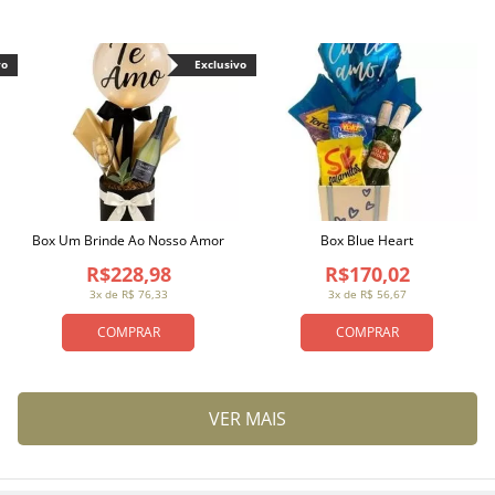
vo
Exclusivo
Box Um Brinde Ao Nosso Amor
Box Blue Heart
R$228,98
R$170,02
3x de R$ 76,33
3x de R$ 56,67
COMPRAR
COMPRAR
VER MAIS