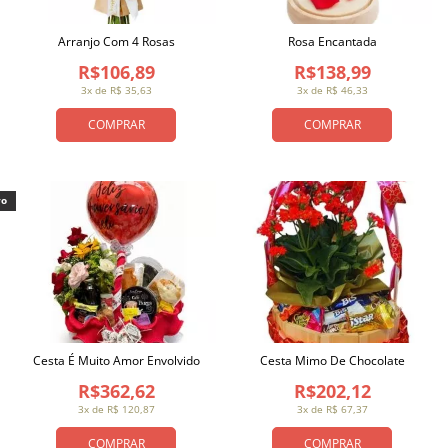
Arranjo Com 4 Rosas
Rosa Encantada
R$106,89
R$138,99
3x de R$ 35,63
3x de R$ 46,33
COMPRAR
COMPRAR
vo
Cesta É Muito Amor Envolvido
Cesta Mimo De Chocolate
R$362,62
R$202,12
3x de R$ 120,87
3x de R$ 67,37
COMPRAR
COMPRAR