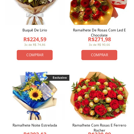
Buquê De Lirio
Ramalhete De Rosas Com Led E
Chocolate
R$224,59
R$271,98
3x de R$ 74,86
3x de R$ 90,66
COMPRAR
COMPRAR
Exclusivo
Ramalhete Noite Estrelada
Ramalhete Com Rosas E Ferrero
Rocher