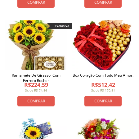
COMPRAR
COMPRAR
Exclusivo
Ramalhete De Girassol Com
Box Coração Com Todo Meu Amor.
Ferrero Rocher
R$224,59
R$512,42
3x de R$ 74,86
3x de R$ 170,81
COMPRAR
COMPRAR