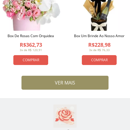
Box De Rosas Com Orquidea
Box Um Brinde Ao Nosso Amor
R$362,73
R$228,98
3x de R$ 120,91
3x de R$ 76,33
COMPRAR
COMPRAR
VER MAIS