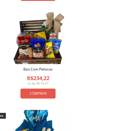
Baú Com Petiscos
R$234,22
3x de R$ 78,07
COMPRAR
ivo