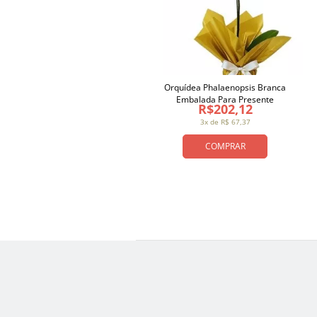
Orquídea Phalaenopsis Branca
Embalada Para Presente
R$202,12
3x de R$ 67,37
COMPRAR