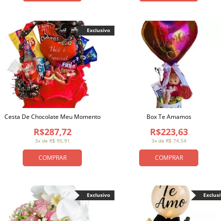
Exclusivo
Cesta De Chocolate Meu Momento
Box Te Amamos
R$287,72
R$223,63
3x de R$ 95,91
3x de R$ 74,54
COMPRAR
COMPRAR
Exclusivo
Exclus