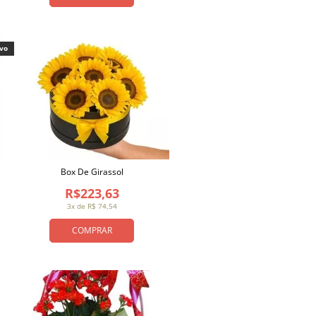
ivo
Box De Girassol
R$223,63
3x de R$ 74,54
COMPRAR