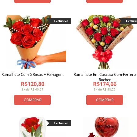
Exclusivo
Exclus
Ramalhete Com 6 Rosas + Folhagem
Ramalhete Em Cascata Com Ferrero
Rocher
R$120,80
R$174,66
3x de R$ 40,27
3x de R$ 58,22
COMPRAR
COMPRAR
Exclusivo