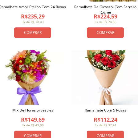
Ramalhete Amor Eterno Com 24 Rosas
Ramalhete De Girassol Com Ferrero
Rocher
R$235,29
R$224,59
3x de R$ 78,43
3x de R$ 74,86
COMPRAR
COMPRAR
Mix De Flores Silvestres
Ramalhete Com 5 Rosas
R$149,69
R$112,24
3x de R$ 49,90
3x de R$ 37,41
COMPRAR
COMPRAR