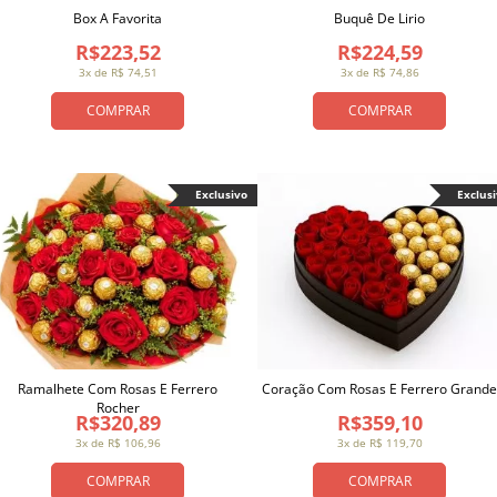
Box A Favorita
Buquê De Lirio
R$223,52
R$224,59
3x de R$ 74,51
3x de R$ 74,86
COMPRAR
COMPRAR
Exclusivo
Exclus
Ramalhete Com Rosas E Ferrero
Coração Com Rosas E Ferrero Grande
Rocher
R$320,89
R$359,10
3x de R$ 106,96
3x de R$ 119,70
COMPRAR
COMPRAR