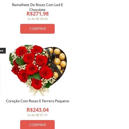
Ramalhete De Rosas Com Led E
Chocolate
R$271,98
3x de R$ 90,66
COMPRAR
ivo
Coração Com Rosas E Ferrero Pequeno
R$243,04
3x de R$ 81,01
COMPRAR