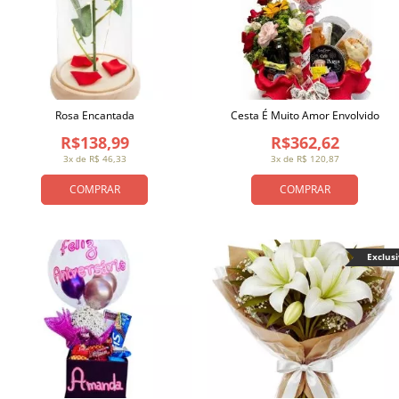
Rosa Encantada
Cesta É Muito Amor Envolvido
R$138,99
R$362,62
3x de R$ 46,33
3x de R$ 120,87
COMPRAR
COMPRAR
Exclus