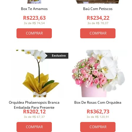
Box Te Amamos
Baú Com Petiscos
R$223,63
R$234,22
3x de R$ 74,54
3x de R$ 78,07
COMPRAR
COMPRAR
Exclusivo
Orquídea Phalaenopsis Branca
Box De Rosas Com Orquidea
Embalada Para Presente
R$202,12
R$362,73
3x de R$ 67,37
3x de R$ 120,91
COMPRAR
COMPRAR