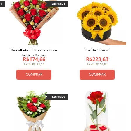
vo
Exclusivo
Ramalhete Em Cascata Com
Box De Girassol
Ferrero Rocher
R$174,66
R$223,63
3x de R$ 58,22
3x de R$ 74,54
COMPRAR
COMPRAR
Exclusivo