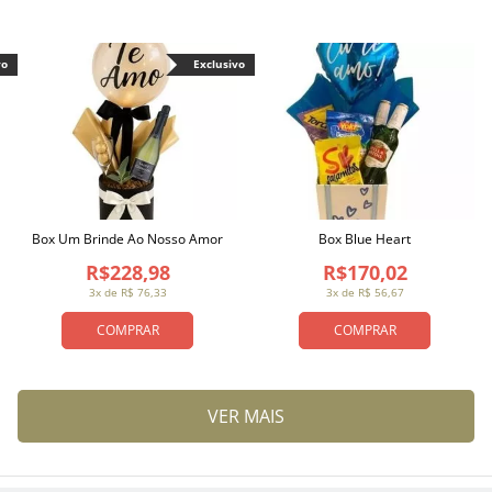
vo
Exclusivo
Box Um Brinde Ao Nosso Amor
Box Blue Heart
R$228,98
R$170,02
3x de R$ 76,33
3x de R$ 56,67
COMPRAR
COMPRAR
VER MAIS