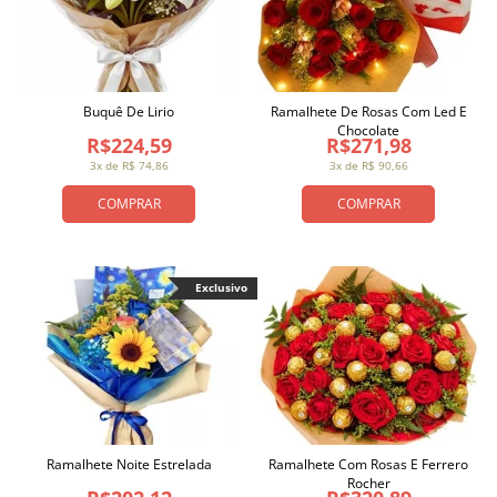
Buquê De Lirio
Ramalhete De Rosas Com Led E
Chocolate
R$224,59
R$271,98
3x de R$ 74,86
3x de R$ 90,66
COMPRAR
COMPRAR
Exclusivo
Ramalhete Noite Estrelada
Ramalhete Com Rosas E Ferrero
Rocher