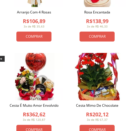
Arranjo Com 4 Rosas
Rosa Encantada
R$106,89
R$138,99
3x de R$ 35,63
3x de R$ 46,33
COMPRAR
COMPRAR
vo
Cesta É Muito Amor Envolvido
Cesta Mimo De Chocolate
R$362,62
R$202,12
3x de R$ 120,87
3x de R$ 67,37
COMPRAR
COMPRAR