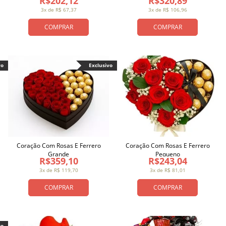
R$202,12
R$320,89
3x de R$ 67,37
3x de R$ 106,96
COMPRAR
COMPRAR
vo
Exclusivo
Coração Com Rosas E Ferrero
Coração Com Rosas E Ferrero
Grande
Pequeno
R$359,10
R$243,04
3x de R$ 119,70
3x de R$ 81,01
COMPRAR
COMPRAR
vo