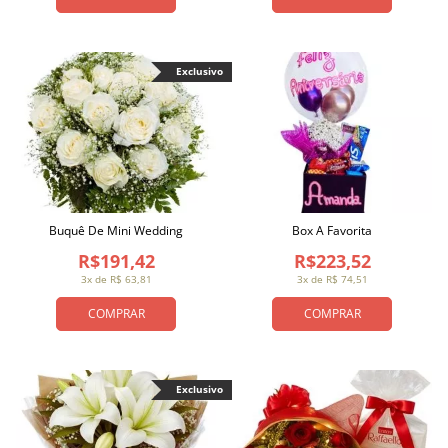
Exclusivo
Buquê De Mini Wedding
Box A Favorita
R$191,42
R$223,52
3x de R$ 63,81
3x de R$ 74,51
COMPRAR
COMPRAR
Exclusivo