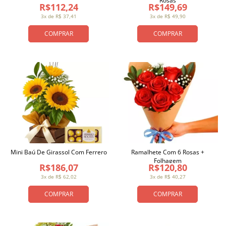
Rosas
R$112,24
R$149,69
3x de R$ 37,41
3x de R$ 49,90
COMPRAR
COMPRAR
Mini Baú De Girassol Com Ferrero
Ramalhete Com 6 Rosas +
Folhagem
R$186,07
R$120,80
3x de R$ 62,02
3x de R$ 40,27
COMPRAR
COMPRAR