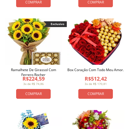
COMPRAR
COMPRAR
Exclusivo
Ramalhete De Girassol Com
Box Coração Com Todo Meu Amor.
Ferrero Rocher
R$224,59
R$512,42
3x de R$ 74,86
3x de R$ 170,81
COMPRAR
COMPRAR