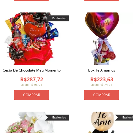
Exclusivo
Cesta De Chocolate Meu Momento
Box Te Amamos
R$287,72
R$223,63
3x de R$ 95,91
3x de R$ 74,54
COMPRAR
COMPRAR
Exclusivo
Exclus