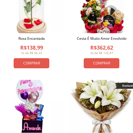
Rosa Encantada
Cesta É Muito Amor Envolvido
R$138,99
R$362,62
3x de R$ 46,33
3x de R$ 120,87
COMPRAR
COMPRAR
Exclus