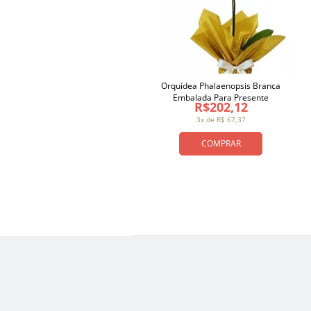
Orquídea Phalaenopsis Branca
Embalada Para Presente
R$202,12
3x de R$ 67,37
COMPRAR