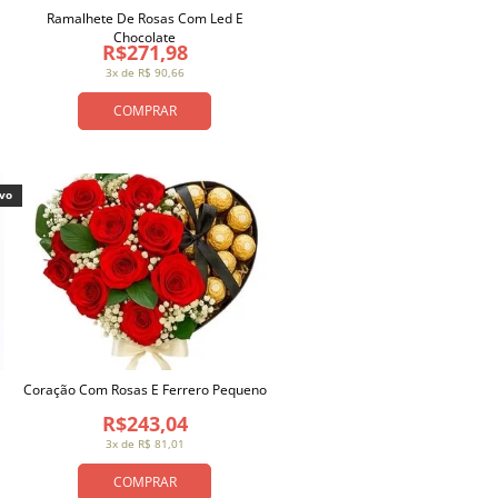
Ramalhete De Rosas Com Led E
Chocolate
R$271,98
3x de R$ 90,66
COMPRAR
ivo
Coração Com Rosas E Ferrero Pequeno
R$243,04
3x de R$ 81,01
COMPRAR