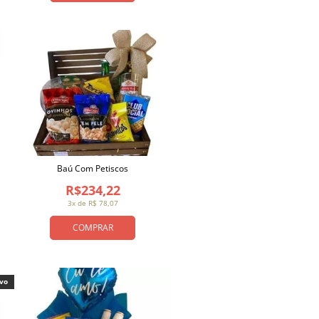
Baú Com Petiscos
R$234,22
3x de R$ 78,07
COMPRAR
ivo