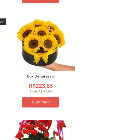
ivo
Box De Girassol
R$223,63
3x de R$ 74,54
COMPRAR