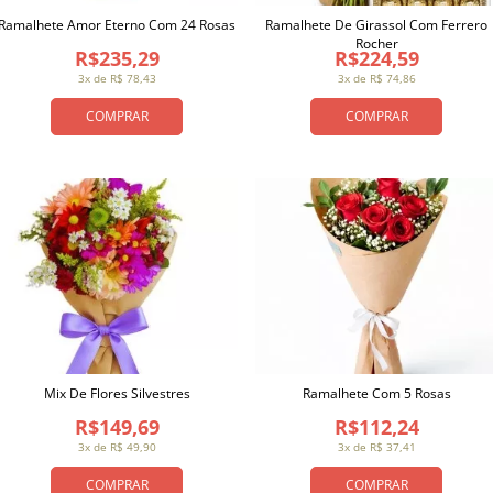
Ramalhete Amor Eterno Com 24 Rosas
Ramalhete De Girassol Com Ferrero
Rocher
R$235,29
R$224,59
3x de R$ 78,43
3x de R$ 74,86
COMPRAR
COMPRAR
Mix De Flores Silvestres
Ramalhete Com 5 Rosas
R$149,69
R$112,24
3x de R$ 49,90
3x de R$ 37,41
COMPRAR
COMPRAR