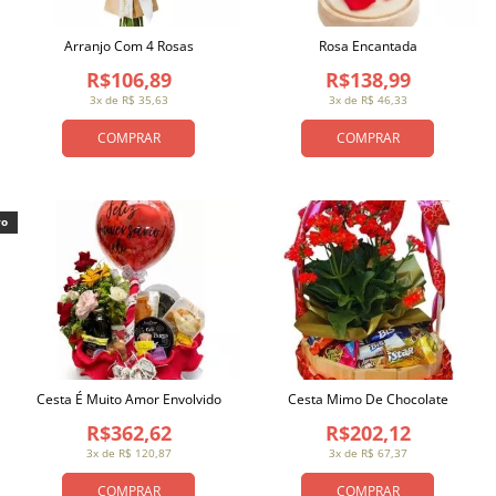
Arranjo Com 4 Rosas
Rosa Encantada
R$106,89
R$138,99
3x de R$ 35,63
3x de R$ 46,33
COMPRAR
COMPRAR
vo
Cesta É Muito Amor Envolvido
Cesta Mimo De Chocolate
R$362,62
R$202,12
3x de R$ 120,87
3x de R$ 67,37
COMPRAR
COMPRAR