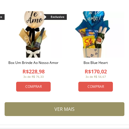
vo
Exclusivo
Box Um Brinde Ao Nosso Amor
Box Blue Heart
R$228,98
R$170,02
3x de R$ 76,33
3x de R$ 56,67
COMPRAR
COMPRAR
VER MAIS