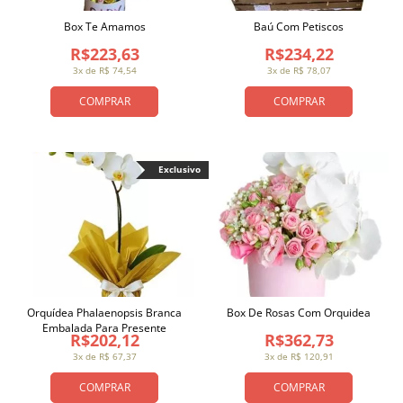
Box Te Amamos
Baú Com Petiscos
R$223,63
R$234,22
3x de R$ 74,54
3x de R$ 78,07
COMPRAR
COMPRAR
Exclusivo
Orquídea Phalaenopsis Branca
Box De Rosas Com Orquidea
Embalada Para Presente
R$202,12
R$362,73
3x de R$ 67,37
3x de R$ 120,91
COMPRAR
COMPRAR