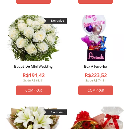
Exclusivo
Buquê De Mini Wedding
Box A Favorita
R$191,42
R$223,52
3x de R$ 63,81
3x de R$ 74,51
COMPRAR
COMPRAR
Exclusivo