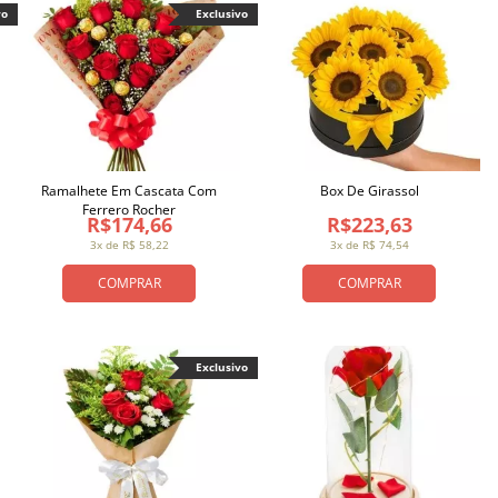
vo
Exclusivo
Ramalhete Em Cascata Com
Box De Girassol
Ferrero Rocher
R$174,66
R$223,63
3x de R$ 58,22
3x de R$ 74,54
COMPRAR
COMPRAR
Exclusivo