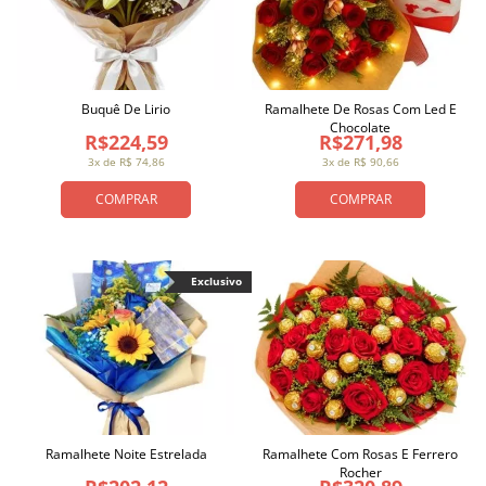
Buquê De Lirio
Ramalhete De Rosas Com Led E
Chocolate
R$224,59
R$271,98
3x de R$ 74,86
3x de R$ 90,66
COMPRAR
COMPRAR
Exclusivo
Ramalhete Noite Estrelada
Ramalhete Com Rosas E Ferrero
Rocher