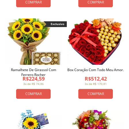
COMPRAR
COMPRAR
Exclusivo
Ramalhete De Girassol Com
Box Coração Com Todo Meu Amor.
Ferrero Rocher
R$224,59
R$512,42
3x de R$ 74,86
3x de R$ 170,81
COMPRAR
COMPRAR