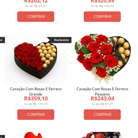
R$202,12
R$320,89
3x de R$ 67,37
3x de R$ 106,96
COMPRAR
COMPRAR
vo
Exclusivo
Coração Com Rosas E Ferrero
Coração Com Rosas E Ferrero
Grande
Pequeno
R$359,10
R$243,04
3x de R$ 119,70
3x de R$ 81,01
COMPRAR
COMPRAR
vo