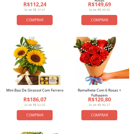
Rosas
R$112,24
R$149,69
3x de R$ 37,41
3x de R$ 49,90
COMPRAR
COMPRAR
Mini Baú De Girassol Com Ferrero
Ramalhete Com 6 Rosas +
Folhagem
R$186,07
R$120,80
3x de R$ 62,02
3x de R$ 40,27
COMPRAR
COMPRAR