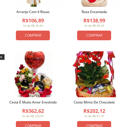
Arranjo Com 4 Rosas
Rosa Encantada
R$106,89
R$138,99
3x de R$ 35,63
3x de R$ 46,33
COMPRAR
COMPRAR
vo
Cesta É Muito Amor Envolvido
Cesta Mimo De Chocolate
R$362,62
R$202,12
3x de R$ 120,87
3x de R$ 67,37
COMPRAR
COMPRAR