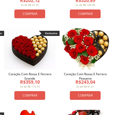
R$202,12
R$320,89
3x de R$ 67,37
3x de R$ 106,96
COMPRAR
COMPRAR
vo
Exclusivo
Coração Com Rosas E Ferrero
Coração Com Rosas E Ferrero
Grande
Pequeno
R$359,10
R$243,04
3x de R$ 119,70
3x de R$ 81,01
COMPRAR
COMPRAR
vo