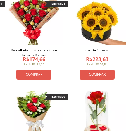
vo
Exclusivo
Ramalhete Em Cascata Com
Box De Girassol
Ferrero Rocher
R$174,66
R$223,63
3x de R$ 58,22
3x de R$ 74,54
COMPRAR
COMPRAR
Exclusivo