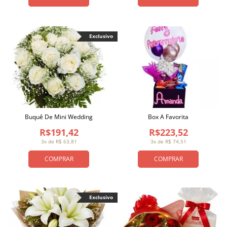
Exclusivo
Buquê De Mini Wedding
Box A Favorita
R$191,42
R$223,52
3x de R$ 63,81
3x de R$ 74,51
COMPRAR
COMPRAR
Exclusivo