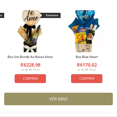
vo
Exclusivo
Box Um Brinde Ao Nosso Amor
Box Blue Heart
R$228,98
R$170,02
3x de R$ 76,33
3x de R$ 56,67
COMPRAR
COMPRAR
VER MAIS