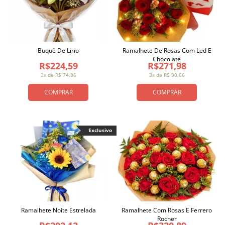
Buquê De Lirio
Ramalhete De Rosas Com Led E
Chocolate
R$224,59
R$271,98
3x de R$ 74,86
3x de R$ 90,66
COMPRAR
COMPRAR
Exclusivo
Ramalhete Noite Estrelada
Ramalhete Com Rosas E Ferrero
Rocher