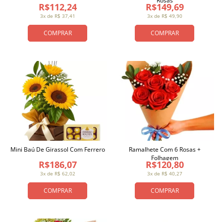
Rosas
R$112,24
R$149,69
3x de R$ 37,41
3x de R$ 49,90
COMPRAR
COMPRAR
Mini Baú De Girassol Com Ferrero
Ramalhete Com 6 Rosas +
Folhagem
R$186,07
R$120,80
3x de R$ 62,02
3x de R$ 40,27
COMPRAR
COMPRAR