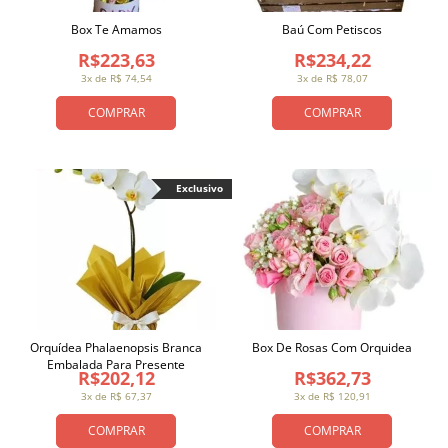
Box Te Amamos
Baú Com Petiscos
R$223,63
R$234,22
3x de R$ 74,54
3x de R$ 78,07
COMPRAR
COMPRAR
Exclusivo
Orquídea Phalaenopsis Branca
Box De Rosas Com Orquidea
Embalada Para Presente
R$202,12
R$362,73
3x de R$ 67,37
3x de R$ 120,91
COMPRAR
COMPRAR