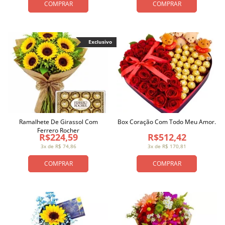
COMPRAR
COMPRAR
Exclusivo
Ramalhete De Girassol Com
Box Coração Com Todo Meu Amor.
Ferrero Rocher
R$224,59
R$512,42
3x de R$ 74,86
3x de R$ 170,81
COMPRAR
COMPRAR