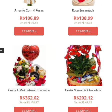
Arranjo Com 4 Rosas
Rosa Encantada
R$106,89
R$138,99
3x de R$ 35,63
3x de R$ 46,33
COMPRAR
COMPRAR
vo
Cesta É Muito Amor Envolvido
Cesta Mimo De Chocolate
R$362,62
R$202,12
3x de R$ 120,87
3x de R$ 67,37
COMPRAR
COMPRAR