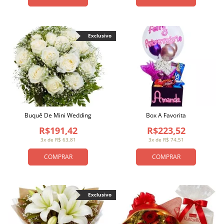
Exclusivo
Buquê De Mini Wedding
Box A Favorita
R$191,42
R$223,52
3x de R$ 63,81
3x de R$ 74,51
COMPRAR
COMPRAR
Exclusivo