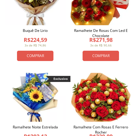
Buquê De Lirio
Ramalhete De Rosas Com Led E
Chocolate
R$224,59
R$271,98
3x de R$ 74,86
3x de R$ 90,66
COMPRAR
COMPRAR
Exclusivo
Ramalhete Noite Estrelada
Ramalhete Com Rosas E Ferrero
Rocher