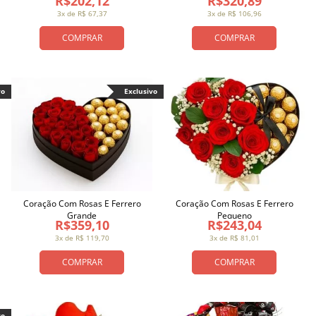
R$202,12
R$320,89
3x de R$ 67,37
3x de R$ 106,96
COMPRAR
COMPRAR
vo
Exclusivo
Coração Com Rosas E Ferrero
Coração Com Rosas E Ferrero
Grande
Pequeno
R$359,10
R$243,04
3x de R$ 119,70
3x de R$ 81,01
COMPRAR
COMPRAR
vo