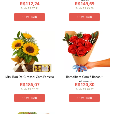
Rosas
R$112,24
R$149,69
3x de R$ 37,41
3x de R$ 49,90
COMPRAR
COMPRAR
Mini Baú De Girassol Com Ferrero
Ramalhete Com 6 Rosas +
Folhagem
R$186,07
R$120,80
3x de R$ 62,02
3x de R$ 40,27
COMPRAR
COMPRAR