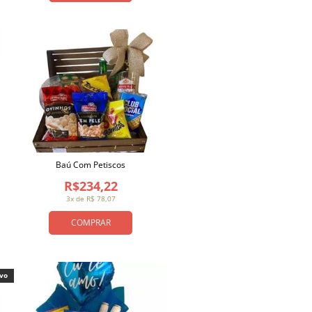
Baú Com Petiscos
R$234,22
3x de R$ 78,07
COMPRAR
ivo