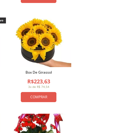
ivo
Box De Girassol
R$223,63
3x de R$ 74,54
COMPRAR