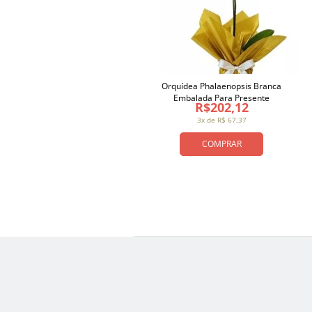
Orquídea Phalaenopsis Branca
Embalada Para Presente
R$202,12
3x de R$ 67,37
COMPRAR