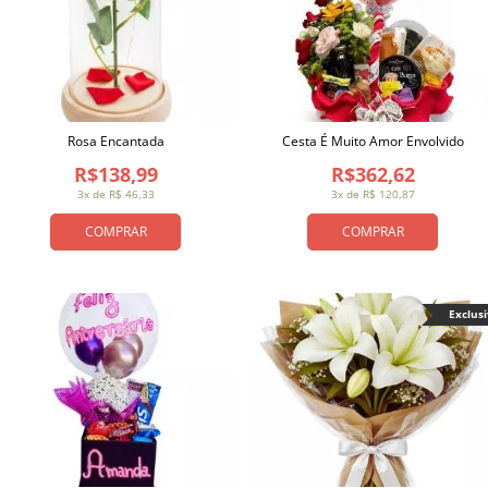
Rosa Encantada
Cesta É Muito Amor Envolvido
R$138,99
R$362,62
3x de R$ 46,33
3x de R$ 120,87
COMPRAR
COMPRAR
Exclus