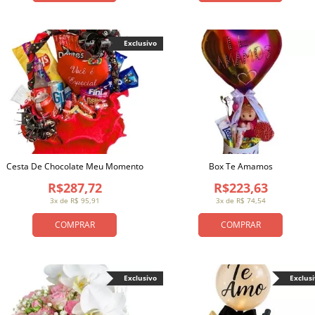
Exclusivo
Cesta De Chocolate Meu Momento
Box Te Amamos
R$287,72
R$223,63
3x de R$ 95,91
3x de R$ 74,54
COMPRAR
COMPRAR
Exclusivo
Exclus