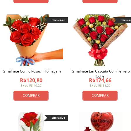
Exclusivo
Exclus
Ramalhete Com 6 Rosas + Folhagem
Ramalhete Em Cascata Com Ferrero
Rocher
R$120,80
R$174,66
3x de R$ 40,27
3x de R$ 58,22
COMPRAR
COMPRAR
Exclusivo