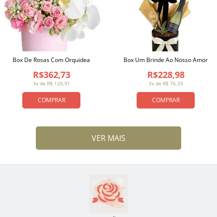
Box De Rosas Com Orquidea
Box Um Brinde Ao Nosso Amor
R$362,73
R$228,98
3x de R$ 120,91
3x de R$ 76,33
COMPRAR
COMPRAR
VER MAIS