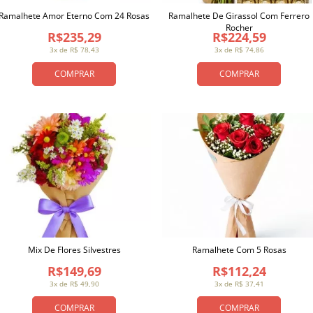
Ramalhete Amor Eterno Com 24 Rosas
Ramalhete De Girassol Com Ferrero
Rocher
R$235,29
R$224,59
3x de R$ 78,43
3x de R$ 74,86
COMPRAR
COMPRAR
Mix De Flores Silvestres
Ramalhete Com 5 Rosas
R$149,69
R$112,24
3x de R$ 49,90
3x de R$ 37,41
COMPRAR
COMPRAR