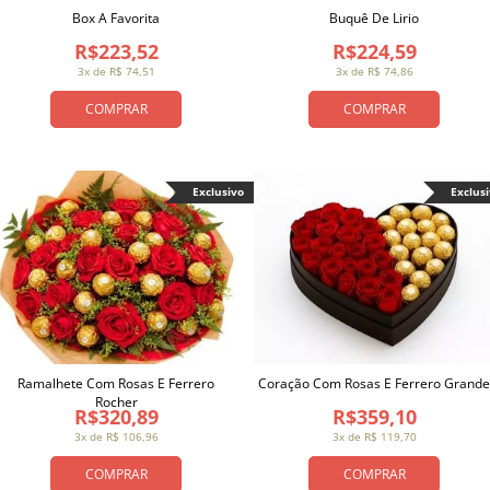
Box A Favorita
Buquê De Lirio
R$223,52
R$224,59
3x de R$ 74,51
3x de R$ 74,86
COMPRAR
COMPRAR
Exclusivo
Exclus
Ramalhete Com Rosas E Ferrero
Coração Com Rosas E Ferrero Grande
Rocher
R$320,89
R$359,10
3x de R$ 106,96
3x de R$ 119,70
COMPRAR
COMPRAR