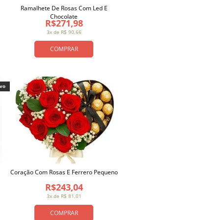
Ramalhete De Rosas Com Led E
Chocolate
R$271,98
3x de R$ 90,66
COMPRAR
ivo
Coração Com Rosas E Ferrero Pequeno
R$243,04
3x de R$ 81,01
COMPRAR