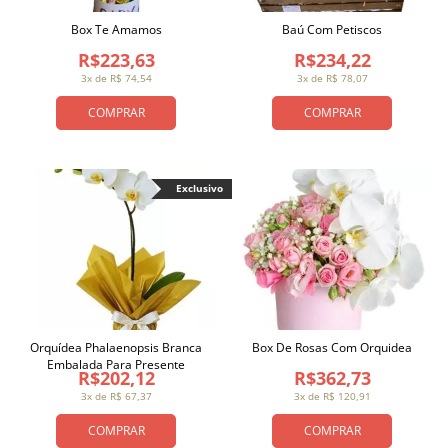
Box Te Amamos
Baú Com Petiscos
R$223,63
R$234,22
3x de R$ 74,54
3x de R$ 78,07
COMPRAR
COMPRAR
Exclusivo
Orquídea Phalaenopsis Branca
Box De Rosas Com Orquidea
Embalada Para Presente
R$202,12
R$362,73
3x de R$ 67,37
3x de R$ 120,91
COMPRAR
COMPRAR