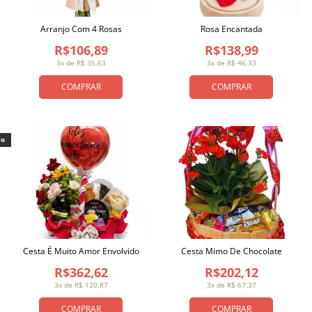
Arranjo Com 4 Rosas
Rosa Encantada
R$106,89
R$138,99
3x de R$ 35,63
3x de R$ 46,33
COMPRAR
COMPRAR
vo
Cesta É Muito Amor Envolvido
Cesta Mimo De Chocolate
R$362,62
R$202,12
3x de R$ 120,87
3x de R$ 67,37
COMPRAR
COMPRAR