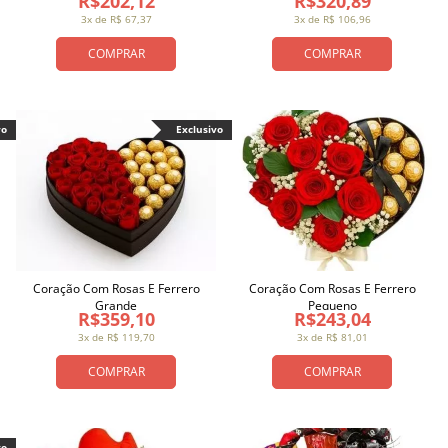
R$202,12
R$320,89
3x de R$ 67,37
3x de R$ 106,96
COMPRAR
COMPRAR
vo
Exclusivo
Coração Com Rosas E Ferrero
Coração Com Rosas E Ferrero
Grande
Pequeno
R$359,10
R$243,04
3x de R$ 119,70
3x de R$ 81,01
COMPRAR
COMPRAR
vo