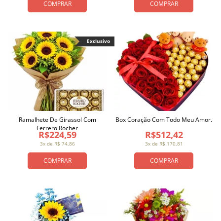
COMPRAR
COMPRAR
Exclusivo
Ramalhete De Girassol Com
Box Coração Com Todo Meu Amor.
Ferrero Rocher
R$224,59
R$512,42
3x de R$ 74,86
3x de R$ 170,81
COMPRAR
COMPRAR