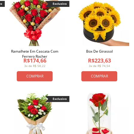
vo
Exclusivo
Ramalhete Em Cascata Com
Box De Girassol
Ferrero Rocher
R$174,66
R$223,63
3x de R$ 58,22
3x de R$ 74,54
COMPRAR
COMPRAR
Exclusivo