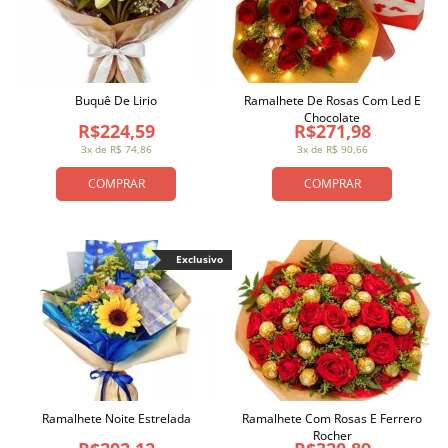
Buquê De Lirio
Ramalhete De Rosas Com Led E
Chocolate
R$224,59
R$271,98
3x de R$ 74,86
3x de R$ 90,66
COMPRAR
COMPRAR
Exclusivo
Ramalhete Noite Estrelada
Ramalhete Com Rosas E Ferrero
Rocher