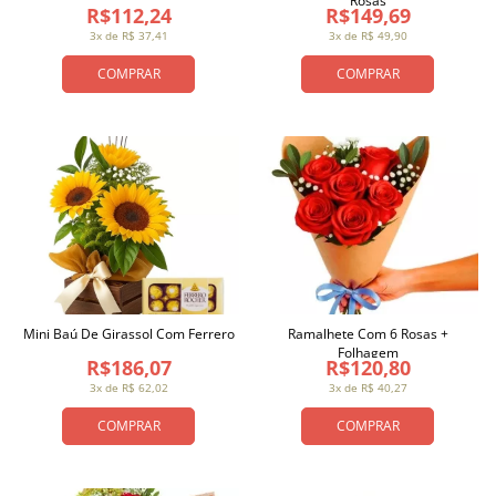
Rosas
R$112,24
R$149,69
3x de R$ 37,41
3x de R$ 49,90
COMPRAR
COMPRAR
Mini Baú De Girassol Com Ferrero
Ramalhete Com 6 Rosas +
Folhagem
R$186,07
R$120,80
3x de R$ 62,02
3x de R$ 40,27
COMPRAR
COMPRAR