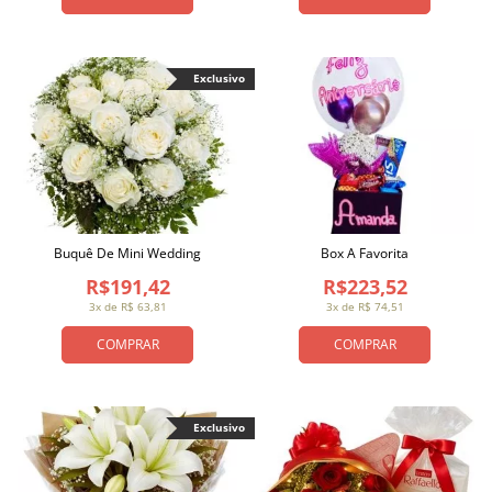
Exclusivo
Buquê De Mini Wedding
Box A Favorita
R$191,42
R$223,52
3x de R$ 63,81
3x de R$ 74,51
COMPRAR
COMPRAR
Exclusivo