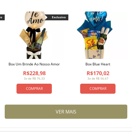
vo
Exclusivo
Box Um Brinde Ao Nosso Amor
Box Blue Heart
R$228,98
R$170,02
3x de R$ 76,33
3x de R$ 56,67
COMPRAR
COMPRAR
VER MAIS