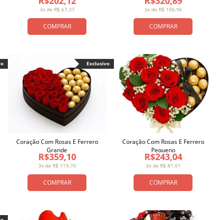
R$202,12
R$320,89
3x de R$ 67,37
3x de R$ 106,96
COMPRAR
COMPRAR
vo
Exclusivo
Coração Com Rosas E Ferrero
Coração Com Rosas E Ferrero
Grande
Pequeno
R$359,10
R$243,04
3x de R$ 119,70
3x de R$ 81,01
COMPRAR
COMPRAR
vo