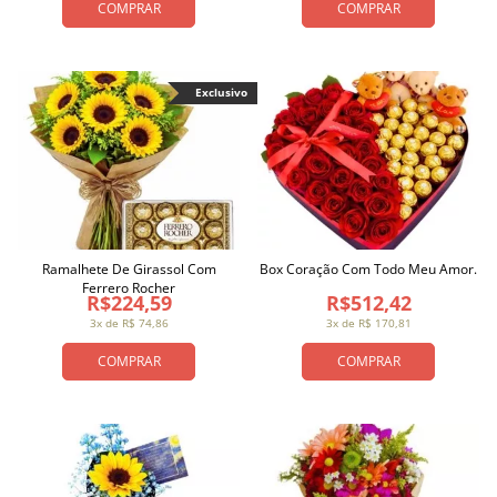
COMPRAR
COMPRAR
Exclusivo
Ramalhete De Girassol Com
Box Coração Com Todo Meu Amor.
Ferrero Rocher
R$224,59
R$512,42
3x de R$ 74,86
3x de R$ 170,81
COMPRAR
COMPRAR