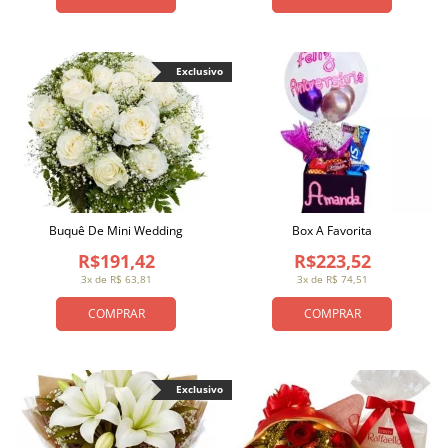
Exclusivo
Buquê De Mini Wedding
Box A Favorita
R$191,42
R$223,52
3x de R$ 63,81
3x de R$ 74,51
COMPRAR
COMPRAR
Exclusivo