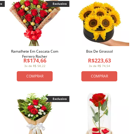
vo
Exclusivo
Ramalhete Em Cascata Com
Box De Girassol
Ferrero Rocher
R$174,66
R$223,63
3x de R$ 58,22
3x de R$ 74,54
COMPRAR
COMPRAR
Exclusivo