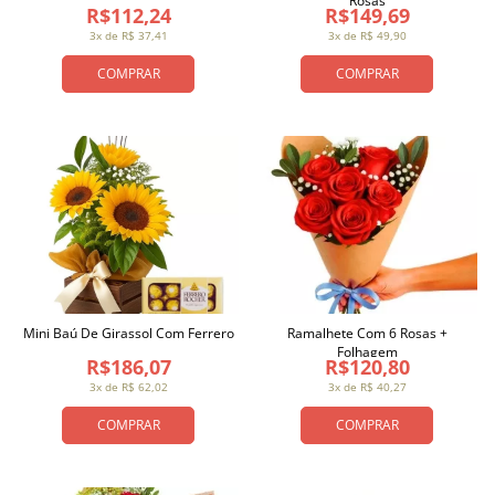
Rosas
R$112,24
R$149,69
3x de R$ 37,41
3x de R$ 49,90
COMPRAR
COMPRAR
Mini Baú De Girassol Com Ferrero
Ramalhete Com 6 Rosas +
Folhagem
R$186,07
R$120,80
3x de R$ 62,02
3x de R$ 40,27
COMPRAR
COMPRAR