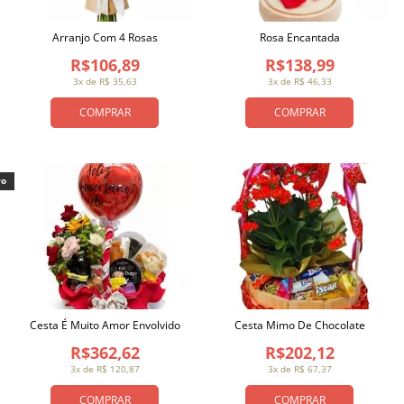
Arranjo Com 4 Rosas
Rosa Encantada
R$106,89
R$138,99
3x de R$ 35,63
3x de R$ 46,33
COMPRAR
COMPRAR
vo
Cesta É Muito Amor Envolvido
Cesta Mimo De Chocolate
R$362,62
R$202,12
3x de R$ 120,87
3x de R$ 67,37
COMPRAR
COMPRAR