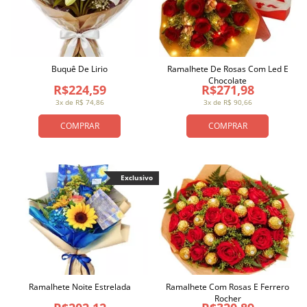
Buquê De Lirio
Ramalhete De Rosas Com Led E
Chocolate
R$224,59
R$271,98
3x de R$ 74,86
3x de R$ 90,66
COMPRAR
COMPRAR
Exclusivo
Ramalhete Noite Estrelada
Ramalhete Com Rosas E Ferrero
Rocher