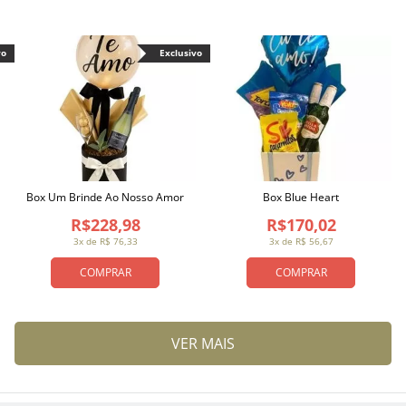
vo
Exclusivo
Box Um Brinde Ao Nosso Amor
Box Blue Heart
R$228,98
R$170,02
3x de R$ 76,33
3x de R$ 56,67
COMPRAR
COMPRAR
VER MAIS