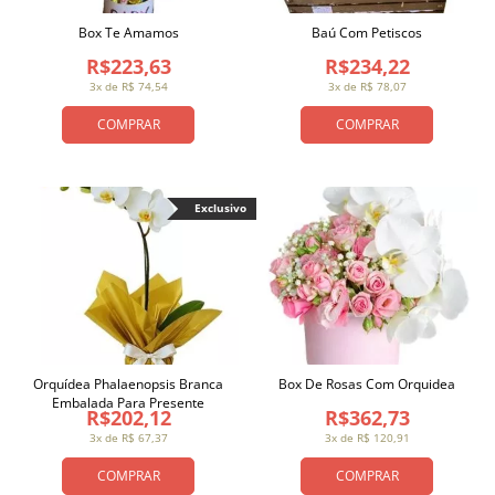
Box Te Amamos
Baú Com Petiscos
R$223,63
R$234,22
3x de R$ 74,54
3x de R$ 78,07
COMPRAR
COMPRAR
Exclusivo
Orquídea Phalaenopsis Branca
Box De Rosas Com Orquidea
Embalada Para Presente
R$202,12
R$362,73
3x de R$ 67,37
3x de R$ 120,91
COMPRAR
COMPRAR