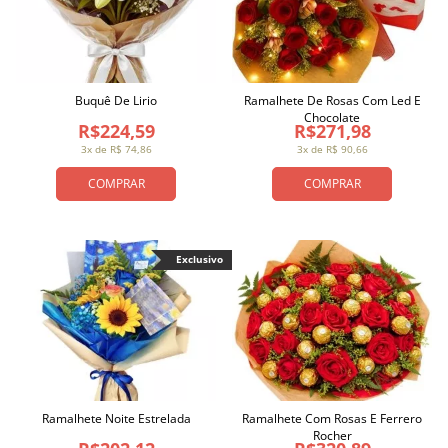
Buquê De Lirio
Ramalhete De Rosas Com Led E
Chocolate
R$224,59
R$271,98
3x de R$ 74,86
3x de R$ 90,66
COMPRAR
COMPRAR
Exclusivo
Ramalhete Noite Estrelada
Ramalhete Com Rosas E Ferrero
Rocher