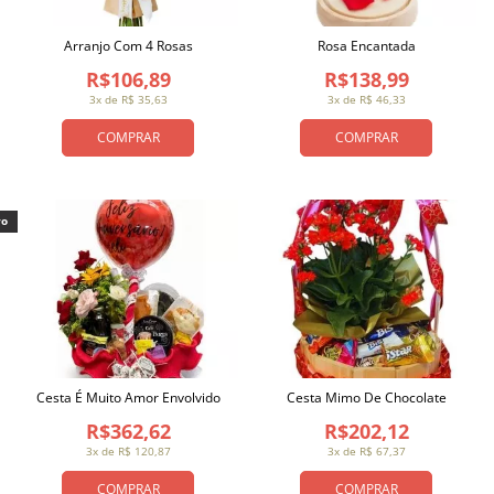
Arranjo Com 4 Rosas
Rosa Encantada
R$106,89
R$138,99
3x de R$ 35,63
3x de R$ 46,33
COMPRAR
COMPRAR
vo
Cesta É Muito Amor Envolvido
Cesta Mimo De Chocolate
R$362,62
R$202,12
3x de R$ 120,87
3x de R$ 67,37
COMPRAR
COMPRAR