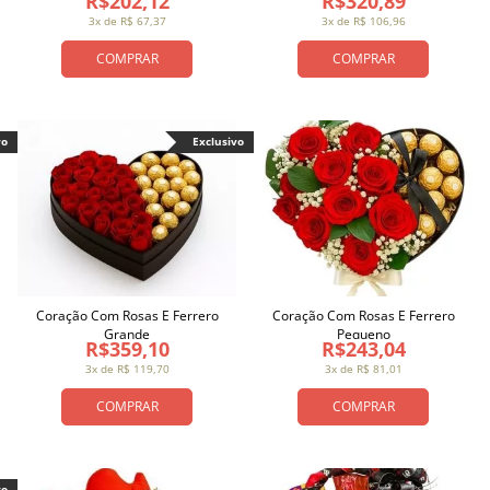
R$202,12
R$320,89
3x de R$ 67,37
3x de R$ 106,96
COMPRAR
COMPRAR
vo
Exclusivo
Coração Com Rosas E Ferrero
Coração Com Rosas E Ferrero
Grande
Pequeno
R$359,10
R$243,04
3x de R$ 119,70
3x de R$ 81,01
COMPRAR
COMPRAR
vo