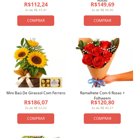
Rosas
R$112,24
R$149,69
3x de R$ 37,41
3x de R$ 49,90
COMPRAR
COMPRAR
Mini Baú De Girassol Com Ferrero
Ramalhete Com 6 Rosas +
Folhagem
R$186,07
R$120,80
3x de R$ 62,02
3x de R$ 40,27
COMPRAR
COMPRAR