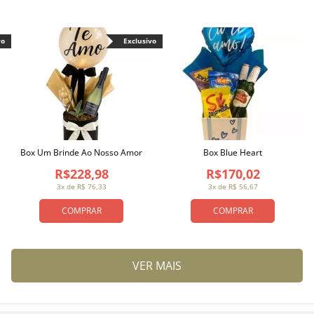
vo
Exclusivo
Box Um Brinde Ao Nosso Amor
Box Blue Heart
R$228,98
R$170,02
3x de R$ 76,33
3x de R$ 56,67
COMPRAR
COMPRAR
VER MAIS