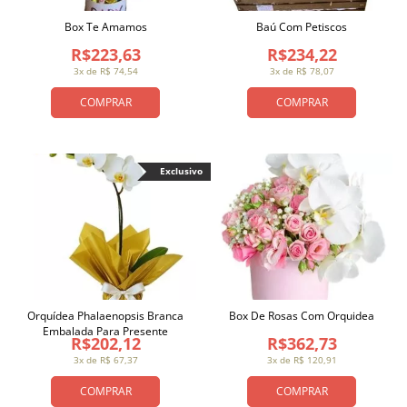
Box Te Amamos
Baú Com Petiscos
R$223,63
R$234,22
3x de R$ 74,54
3x de R$ 78,07
COMPRAR
COMPRAR
Exclusivo
Orquídea Phalaenopsis Branca
Box De Rosas Com Orquidea
Embalada Para Presente
R$202,12
R$362,73
3x de R$ 67,37
3x de R$ 120,91
COMPRAR
COMPRAR