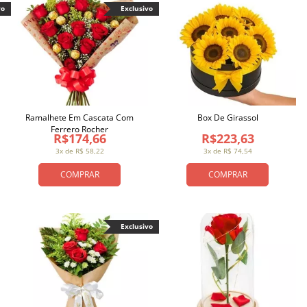
vo
Exclusivo
Ramalhete Em Cascata Com
Box De Girassol
Ferrero Rocher
R$174,66
R$223,63
3x de R$ 58,22
3x de R$ 74,54
COMPRAR
COMPRAR
Exclusivo