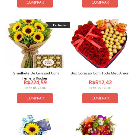
COMPRAR
COMPRAR
Exclusivo
Ramalhete De Girassol Com
Box Coração Com Todo Meu Amor.
Ferrero Rocher
R$224,59
R$512,42
3x de R$ 74,86
3x de R$ 170,81
COMPRAR
COMPRAR