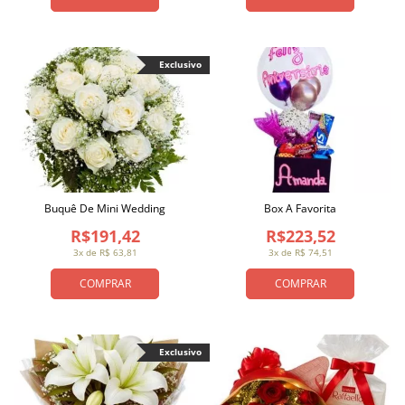
Exclusivo
Buquê De Mini Wedding
Box A Favorita
R$191,42
R$223,52
3x de R$ 63,81
3x de R$ 74,51
COMPRAR
COMPRAR
Exclusivo