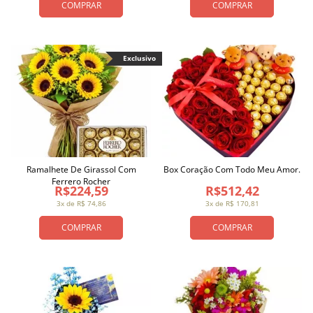
COMPRAR
COMPRAR
Exclusivo
Ramalhete De Girassol Com
Box Coração Com Todo Meu Amor.
Ferrero Rocher
R$224,59
R$512,42
3x de R$ 74,86
3x de R$ 170,81
COMPRAR
COMPRAR