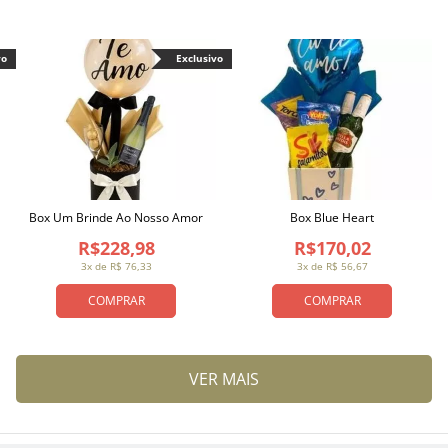
vo
Exclusivo
Box Um Brinde Ao Nosso Amor
Box Blue Heart
R$228,98
R$170,02
3x de R$ 76,33
3x de R$ 56,67
COMPRAR
COMPRAR
VER MAIS