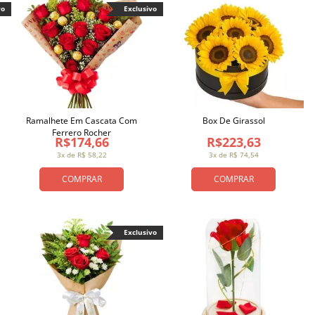
vo
Exclusivo
Ramalhete Em Cascata Com
Box De Girassol
Ferrero Rocher
R$174,66
R$223,63
3x de R$ 58,22
3x de R$ 74,54
COMPRAR
COMPRAR
Exclusivo