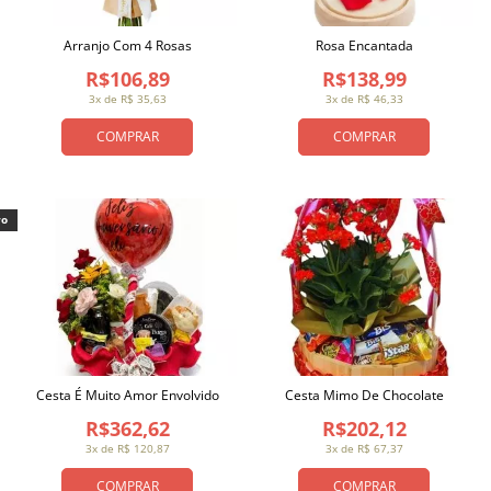
Arranjo Com 4 Rosas
Rosa Encantada
R$106,89
R$138,99
3x de R$ 35,63
3x de R$ 46,33
COMPRAR
COMPRAR
vo
Cesta É Muito Amor Envolvido
Cesta Mimo De Chocolate
R$362,62
R$202,12
3x de R$ 120,87
3x de R$ 67,37
COMPRAR
COMPRAR