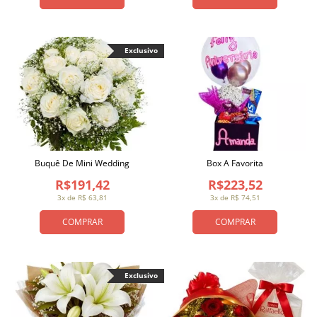
Exclusivo
Buquê De Mini Wedding
Box A Favorita
R$191,42
R$223,52
3x de R$ 63,81
3x de R$ 74,51
COMPRAR
COMPRAR
Exclusivo