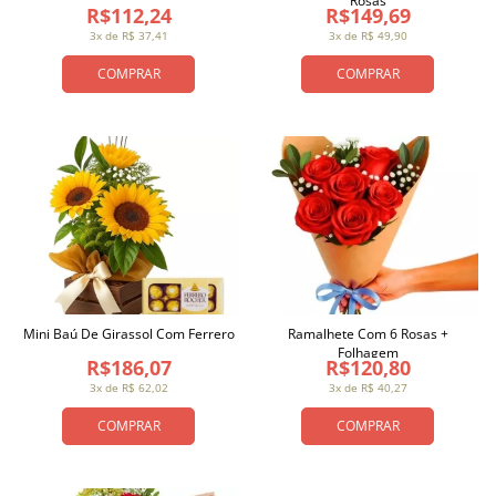
Rosas
R$112,24
R$149,69
3x de R$ 37,41
3x de R$ 49,90
COMPRAR
COMPRAR
Mini Baú De Girassol Com Ferrero
Ramalhete Com 6 Rosas +
Folhagem
R$186,07
R$120,80
3x de R$ 62,02
3x de R$ 40,27
COMPRAR
COMPRAR