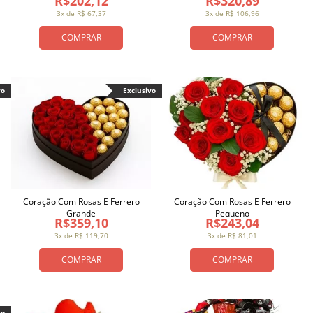
R$202,12
R$320,89
3x de R$ 67,37
3x de R$ 106,96
COMPRAR
COMPRAR
vo
Exclusivo
Coração Com Rosas E Ferrero
Coração Com Rosas E Ferrero
Grande
Pequeno
R$359,10
R$243,04
3x de R$ 119,70
3x de R$ 81,01
COMPRAR
COMPRAR
vo