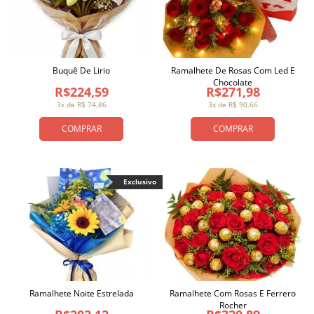
Buquê De Lirio
Ramalhete De Rosas Com Led E
Chocolate
R$224,59
R$271,98
3x de R$ 74,86
3x de R$ 90,66
COMPRAR
COMPRAR
Exclusivo
Ramalhete Noite Estrelada
Ramalhete Com Rosas E Ferrero
Rocher