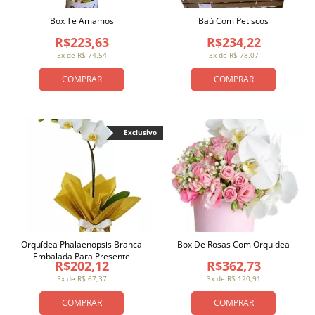
Box Te Amamos
Baú Com Petiscos
R$223,63
R$234,22
3x de R$ 74,54
3x de R$ 78,07
COMPRAR
COMPRAR
Exclusivo
Orquídea Phalaenopsis Branca
Box De Rosas Com Orquidea
Embalada Para Presente
R$202,12
R$362,73
3x de R$ 67,37
3x de R$ 120,91
COMPRAR
COMPRAR