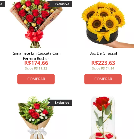
vo
Exclusivo
Ramalhete Em Cascata Com
Box De Girassol
Ferrero Rocher
R$174,66
R$223,63
3x de R$ 58,22
3x de R$ 74,54
COMPRAR
COMPRAR
Exclusivo