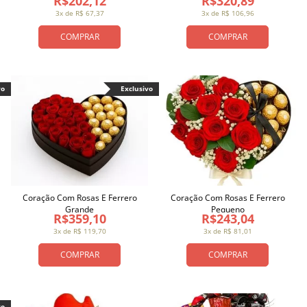
R$202,12
R$320,89
3x de R$ 67,37
3x de R$ 106,96
COMPRAR
COMPRAR
vo
Exclusivo
Coração Com Rosas E Ferrero
Coração Com Rosas E Ferrero
Grande
Pequeno
R$359,10
R$243,04
3x de R$ 119,70
3x de R$ 81,01
COMPRAR
COMPRAR
vo