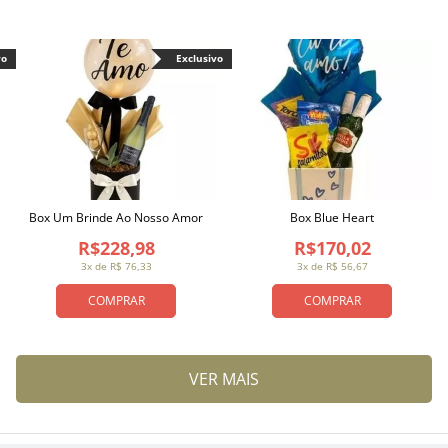
vo
Exclusivo
Box Um Brinde Ao Nosso Amor
Box Blue Heart
R$228,98
R$170,02
3x de R$ 76,33
3x de R$ 56,67
COMPRAR
COMPRAR
VER MAIS