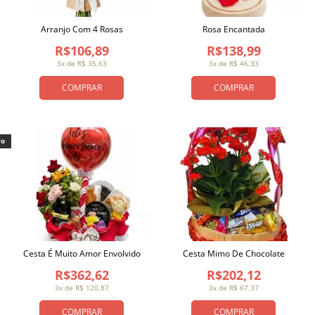
Arranjo Com 4 Rosas
Rosa Encantada
R$106,89
R$138,99
3x de R$ 35,63
3x de R$ 46,33
COMPRAR
COMPRAR
vo
Cesta É Muito Amor Envolvido
Cesta Mimo De Chocolate
R$362,62
R$202,12
3x de R$ 120,87
3x de R$ 67,37
COMPRAR
COMPRAR