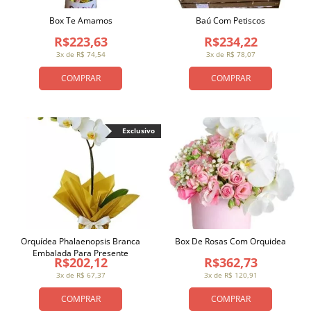
Box Te Amamos
Baú Com Petiscos
R$223,63
R$234,22
3x de R$ 74,54
3x de R$ 78,07
COMPRAR
COMPRAR
Exclusivo
Orquídea Phalaenopsis Branca
Box De Rosas Com Orquidea
Embalada Para Presente
R$202,12
R$362,73
3x de R$ 67,37
3x de R$ 120,91
COMPRAR
COMPRAR