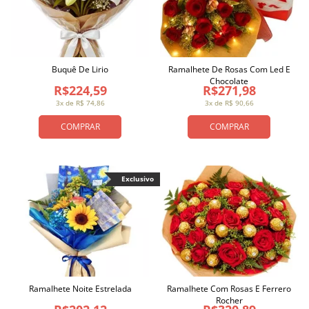
Buquê De Lirio
Ramalhete De Rosas Com Led E
Chocolate
R$224,59
R$271,98
3x de R$ 74,86
3x de R$ 90,66
COMPRAR
COMPRAR
Exclusivo
Ramalhete Noite Estrelada
Ramalhete Com Rosas E Ferrero
Rocher