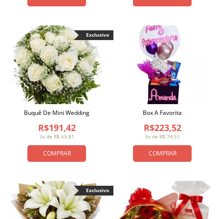
Exclusivo
Buquê De Mini Wedding
Box A Favorita
R$191,42
R$223,52
3x de R$ 63,81
3x de R$ 74,51
COMPRAR
COMPRAR
Exclusivo