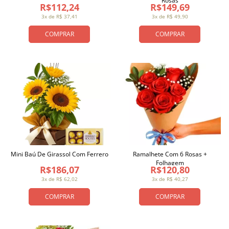
Rosas
R$112,24
R$149,69
3x de R$ 37,41
3x de R$ 49,90
COMPRAR
COMPRAR
Mini Baú De Girassol Com Ferrero
Ramalhete Com 6 Rosas +
Folhagem
R$186,07
R$120,80
3x de R$ 62,02
3x de R$ 40,27
COMPRAR
COMPRAR