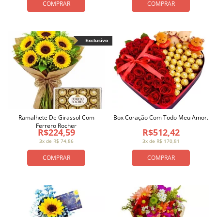
COMPRAR
COMPRAR
Exclusivo
Ramalhete De Girassol Com
Box Coração Com Todo Meu Amor.
Ferrero Rocher
R$224,59
R$512,42
3x de R$ 74,86
3x de R$ 170,81
COMPRAR
COMPRAR