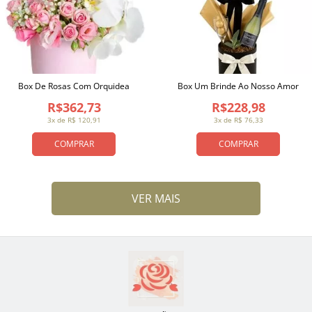
Box De Rosas Com Orquidea
Box Um Brinde Ao Nosso Amor
R$362,73
R$228,98
3x de R$ 120,91
3x de R$ 76,33
COMPRAR
COMPRAR
VER MAIS