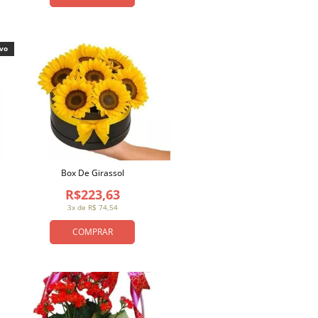
ivo
Box De Girassol
R$223,63
3x de R$ 74,54
COMPRAR