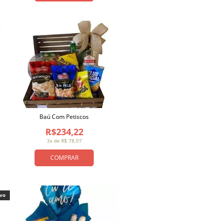
Baú Com Petiscos
R$234,22
3x de R$ 78,07
COMPRAR
ivo