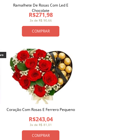
Ramalhete De Rosas Com Led E
Chocolate
R$271,98
3x de R$ 90,66
COMPRAR
ivo
Coração Com Rosas E Ferrero Pequeno
R$243,04
3x de R$ 81,01
COMPRAR