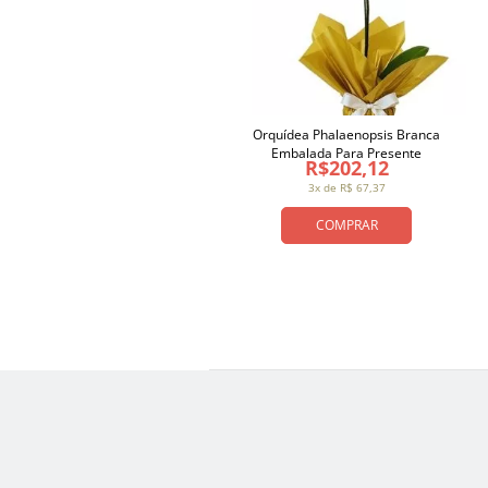
Orquídea Phalaenopsis Branca
Embalada Para Presente
R$202,12
3x de R$ 67,37
COMPRAR