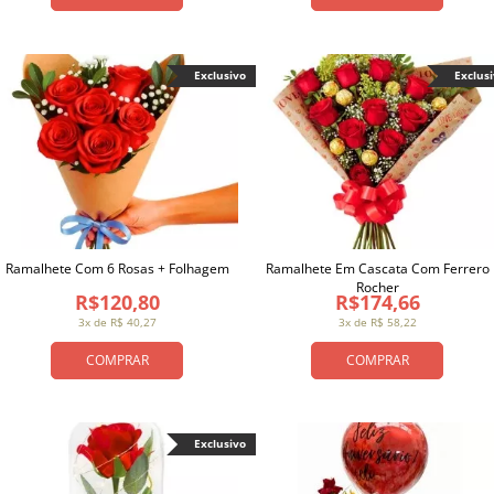
Exclusivo
Exclus
Ramalhete Com 6 Rosas + Folhagem
Ramalhete Em Cascata Com Ferrero
Rocher
R$120,80
R$174,66
3x de R$ 40,27
3x de R$ 58,22
COMPRAR
COMPRAR
Exclusivo