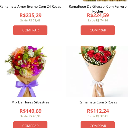
Ramalhete Amor Eterno Com 24 Rosas
Ramalhete De Girassol Com Ferrero
Rocher
R$235,29
R$224,59
3x de R$ 78,43
3x de R$ 74,86
COMPRAR
COMPRAR
Mix De Flores Silvestres
Ramalhete Com 5 Rosas
R$149,69
R$112,24
3x de R$ 49,90
3x de R$ 37,41
COMPRAR
COMPRAR