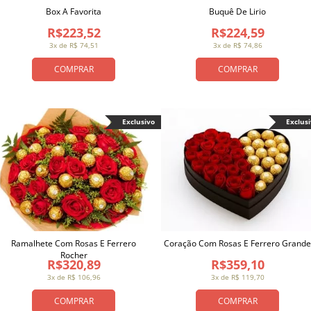
Box A Favorita
Buquê De Lirio
R$223,52
R$224,59
3x de R$ 74,51
3x de R$ 74,86
COMPRAR
COMPRAR
Exclusivo
Exclus
Ramalhete Com Rosas E Ferrero
Coração Com Rosas E Ferrero Grande
Rocher
R$320,89
R$359,10
3x de R$ 106,96
3x de R$ 119,70
COMPRAR
COMPRAR