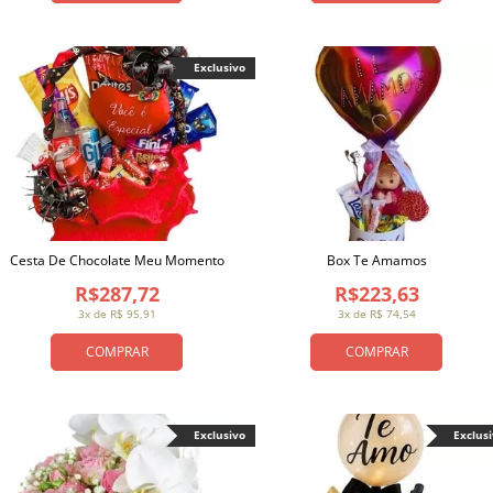
Exclusivo
Cesta De Chocolate Meu Momento
Box Te Amamos
R$287,72
R$223,63
3x de R$ 95,91
3x de R$ 74,54
COMPRAR
COMPRAR
Exclusivo
Exclus