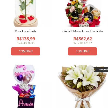
Rosa Encantada
Cesta É Muito Amor Envolvido
R$138,99
R$362,62
3x de R$ 46,33
3x de R$ 120,87
COMPRAR
COMPRAR
Exclus