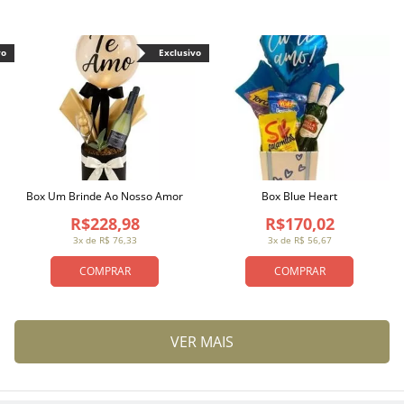
vo
Exclusivo
Box Um Brinde Ao Nosso Amor
Box Blue Heart
R$228,98
R$170,02
3x de R$ 76,33
3x de R$ 56,67
COMPRAR
COMPRAR
VER MAIS