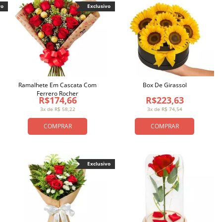
vo
Exclusivo
Ramalhete Em Cascata Com
Box De Girassol
Ferrero Rocher
R$174,66
R$223,63
3x de R$ 58,22
3x de R$ 74,54
COMPRAR
COMPRAR
Exclusivo