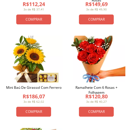
Rosas
R$112,24
R$149,69
3x de R$ 37,41
3x de R$ 49,90
COMPRAR
COMPRAR
Mini Baú De Girassol Com Ferrero
Ramalhete Com 6 Rosas +
Folhagem
R$186,07
R$120,80
3x de R$ 62,02
3x de R$ 40,27
COMPRAR
COMPRAR