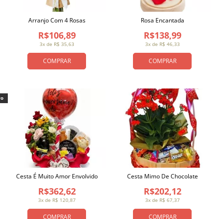
Arranjo Com 4 Rosas
Rosa Encantada
R$106,89
R$138,99
3x de R$ 35,63
3x de R$ 46,33
COMPRAR
COMPRAR
vo
Cesta É Muito Amor Envolvido
Cesta Mimo De Chocolate
R$362,62
R$202,12
3x de R$ 120,87
3x de R$ 67,37
COMPRAR
COMPRAR