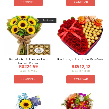
COMPRAR
COMPRAR
Exclusivo
Ramalhete De Girassol Com
Box Coração Com Todo Meu Amor.
Ferrero Rocher
R$224,59
R$512,42
3x de R$ 74,86
3x de R$ 170,81
COMPRAR
COMPRAR