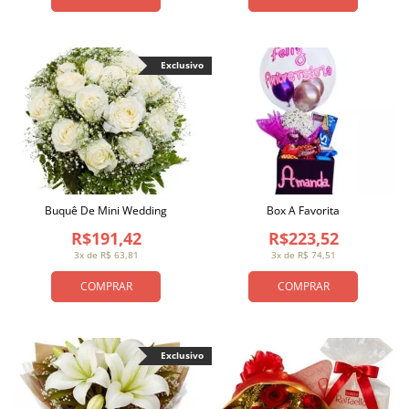
Exclusivo
Buquê De Mini Wedding
Box A Favorita
R$191,42
R$223,52
3x de R$ 63,81
3x de R$ 74,51
COMPRAR
COMPRAR
Exclusivo