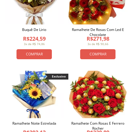
Buquê De Lirio
Ramalhete De Rosas Com Led E
Chocolate
R$224,59
R$271,98
3x de R$ 74,86
3x de R$ 90,66
COMPRAR
COMPRAR
Exclusivo
Ramalhete Noite Estrelada
Ramalhete Com Rosas E Ferrero
Rocher