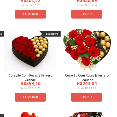
R$202,12
R$320,89
3x de R$ 67,37
3x de R$ 106,96
COMPRAR
COMPRAR
vo
Exclusivo
Coração Com Rosas E Ferrero
Coração Com Rosas E Ferrero
Grande
Pequeno
R$359,10
R$243,04
3x de R$ 119,70
3x de R$ 81,01
COMPRAR
COMPRAR
vo