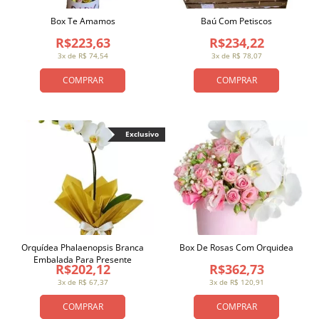
Box Te Amamos
Baú Com Petiscos
R$223,63
R$234,22
3x de R$ 74,54
3x de R$ 78,07
COMPRAR
COMPRAR
Exclusivo
Orquídea Phalaenopsis Branca
Box De Rosas Com Orquidea
Embalada Para Presente
R$202,12
R$362,73
3x de R$ 67,37
3x de R$ 120,91
COMPRAR
COMPRAR