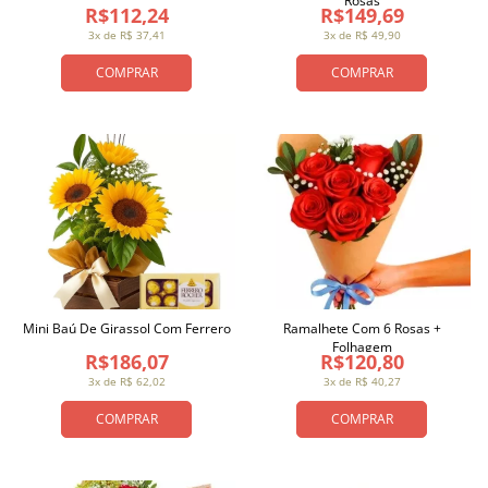
Rosas
R$112,24
R$149,69
3x de R$ 37,41
3x de R$ 49,90
COMPRAR
COMPRAR
Mini Baú De Girassol Com Ferrero
Ramalhete Com 6 Rosas +
Folhagem
R$186,07
R$120,80
3x de R$ 62,02
3x de R$ 40,27
COMPRAR
COMPRAR