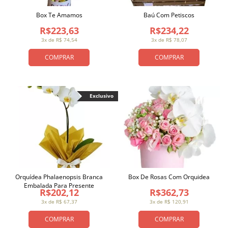
Box Te Amamos
Baú Com Petiscos
R$223,63
R$234,22
3x de R$ 74,54
3x de R$ 78,07
COMPRAR
COMPRAR
Exclusivo
Orquídea Phalaenopsis Branca
Box De Rosas Com Orquidea
Embalada Para Presente
R$202,12
R$362,73
3x de R$ 67,37
3x de R$ 120,91
COMPRAR
COMPRAR