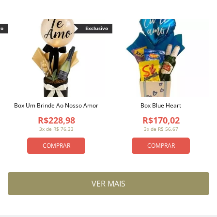
vo
Exclusivo
Box Um Brinde Ao Nosso Amor
Box Blue Heart
R$228,98
R$170,02
3x de R$ 76,33
3x de R$ 56,67
COMPRAR
COMPRAR
VER MAIS