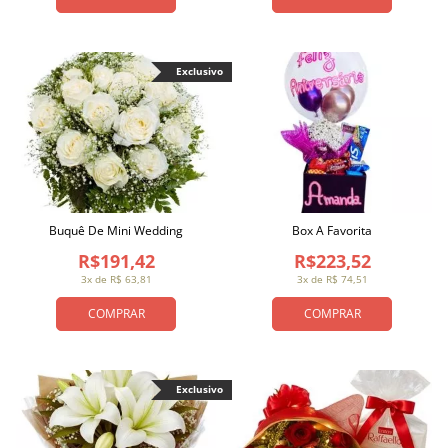
Exclusivo
Buquê De Mini Wedding
Box A Favorita
R$191,42
R$223,52
3x de R$ 63,81
3x de R$ 74,51
COMPRAR
COMPRAR
Exclusivo