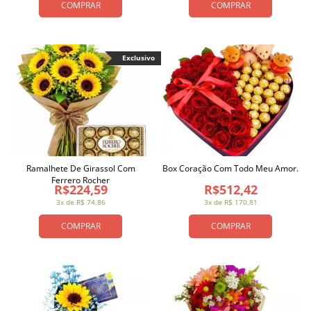
COMPRAR
COMPRAR
Exclusivo
Ramalhete De Girassol Com
Box Coração Com Todo Meu Amor.
Ferrero Rocher
R$224,59
R$512,42
3x de R$ 74,86
3x de R$ 170,81
COMPRAR
COMPRAR