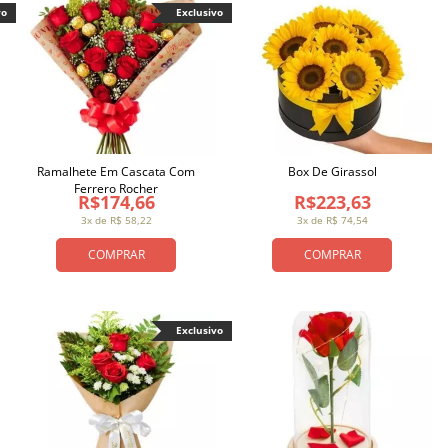
vo
Exclusivo
Ramalhete Em Cascata Com
Box De Girassol
Ferrero Rocher
R$174,66
R$223,63
3x de R$ 58,22
3x de R$ 74,54
COMPRAR
COMPRAR
Exclusivo