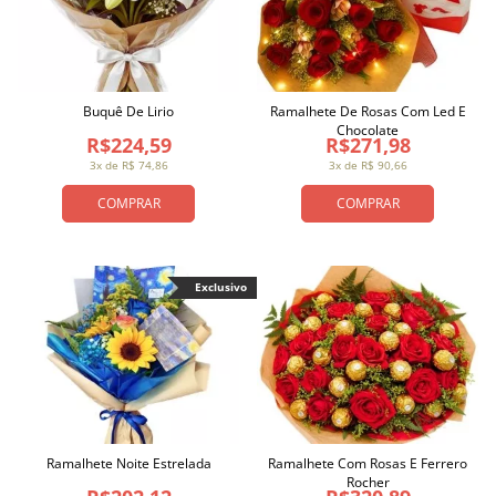
Buquê De Lirio
Ramalhete De Rosas Com Led E
Chocolate
R$224,59
R$271,98
3x de R$ 74,86
3x de R$ 90,66
COMPRAR
COMPRAR
Exclusivo
Ramalhete Noite Estrelada
Ramalhete Com Rosas E Ferrero
Rocher