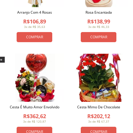
Arranjo Com 4 Rosas
Rosa Encantada
R$106,89
R$138,99
3x de R$ 35,63
3x de R$ 46,33
COMPRAR
COMPRAR
vo
Cesta É Muito Amor Envolvido
Cesta Mimo De Chocolate
R$362,62
R$202,12
3x de R$ 120,87
3x de R$ 67,37
COMPRAR
COMPRAR