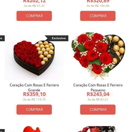
R$202,12
R$320,89
3x de R$ 67,37
3x de R$ 106,96
COMPRAR
COMPRAR
vo
Exclusivo
Coração Com Rosas E Ferrero
Coração Com Rosas E Ferrero
Grande
Pequeno
R$359,10
R$243,04
3x de R$ 119,70
3x de R$ 81,01
COMPRAR
COMPRAR
vo