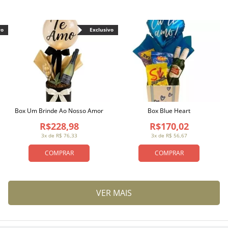
vo
Exclusivo
Box Um Brinde Ao Nosso Amor
Box Blue Heart
R$228,98
R$170,02
3x de R$ 76,33
3x de R$ 56,67
COMPRAR
COMPRAR
VER MAIS