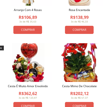
Arranjo Com 4 Rosas
Rosa Encantada
R$106,89
R$138,99
3x de R$ 35,63
3x de R$ 46,33
COMPRAR
COMPRAR
vo
Cesta É Muito Amor Envolvido
Cesta Mimo De Chocolate
R$362,62
R$202,12
3x de R$ 120,87
3x de R$ 67,37
COMPRAR
COMPRAR