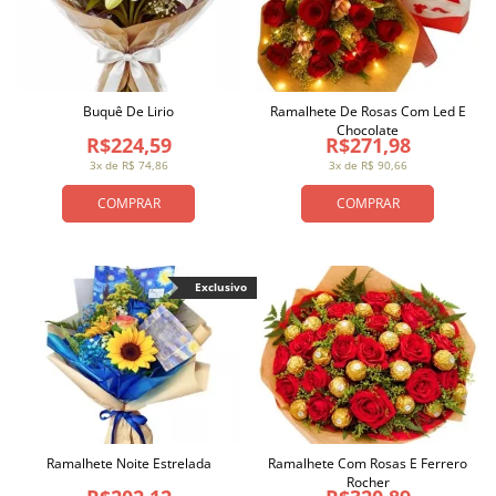
Buquê De Lirio
Ramalhete De Rosas Com Led E
Chocolate
R$224,59
R$271,98
3x de R$ 74,86
3x de R$ 90,66
COMPRAR
COMPRAR
Exclusivo
Ramalhete Noite Estrelada
Ramalhete Com Rosas E Ferrero
Rocher