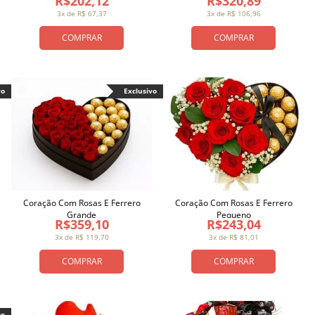
R$202,12
R$320,89
3x de R$ 67,37
3x de R$ 106,96
COMPRAR
COMPRAR
vo
Exclusivo
Coração Com Rosas E Ferrero
Coração Com Rosas E Ferrero
Grande
Pequeno
R$359,10
R$243,04
3x de R$ 119,70
3x de R$ 81,01
COMPRAR
COMPRAR
vo