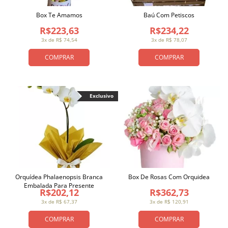
Box Te Amamos
Baú Com Petiscos
R$223,63
R$234,22
3x de R$ 74,54
3x de R$ 78,07
COMPRAR
COMPRAR
Exclusivo
Orquídea Phalaenopsis Branca
Box De Rosas Com Orquidea
Embalada Para Presente
R$202,12
R$362,73
3x de R$ 67,37
3x de R$ 120,91
COMPRAR
COMPRAR