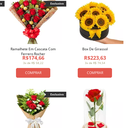
vo
Exclusivo
Ramalhete Em Cascata Com
Box De Girassol
Ferrero Rocher
R$174,66
R$223,63
3x de R$ 58,22
3x de R$ 74,54
COMPRAR
COMPRAR
Exclusivo