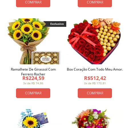
COMPRAR
COMPRAR
Exclusivo
Ramalhete De Girassol Com
Box Coração Com Todo Meu Amor.
Ferrero Rocher
R$224,59
R$512,42
3x de R$ 74,86
3x de R$ 170,81
COMPRAR
COMPRAR