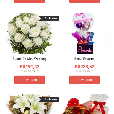
Exclusivo
Buquê De Mini Wedding
Box A Favorita
R$191,42
R$223,52
3x de R$ 63,81
3x de R$ 74,51
COMPRAR
COMPRAR
Exclusivo