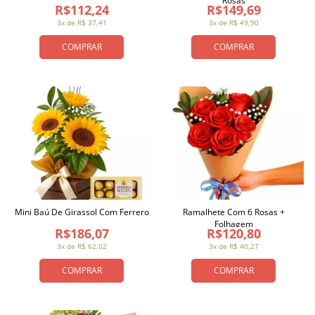
Rosas
R$112,24
R$149,69
3x de R$ 37,41
3x de R$ 49,90
COMPRAR
COMPRAR
Mini Baú De Girassol Com Ferrero
Ramalhete Com 6 Rosas +
Folhagem
R$186,07
R$120,80
3x de R$ 62,02
3x de R$ 40,27
COMPRAR
COMPRAR