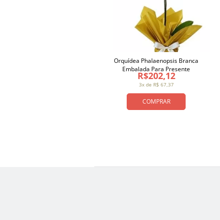
Orquídea Phalaenopsis Branca
Embalada Para Presente
R$202,12
3x de R$ 67,37
COMPRAR