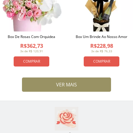
Box De Rosas Com Orquidea
Box Um Brinde Ao Nosso Amor
R$362,73
R$228,98
3x de R$ 120,91
3x de R$ 76,33
COMPRAR
COMPRAR
VER MAIS