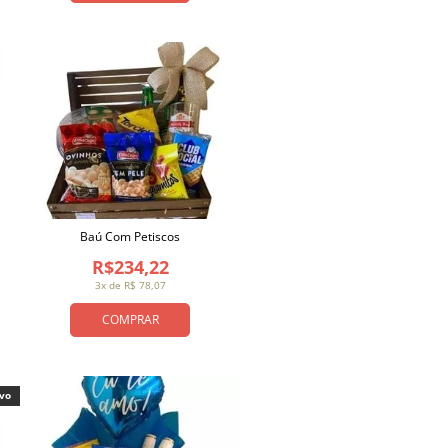
Baú Com Petiscos
R$234,22
3x de R$ 78,07
COMPRAR
ivo