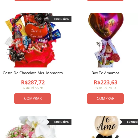
Exclusivo
Cesta De Chocolate Meu Momento
Box Te Amamos
R$287,72
R$223,63
3x de R$ 95,91
3x de R$ 74,54
COMPRAR
COMPRAR
Exclusivo
Exclus