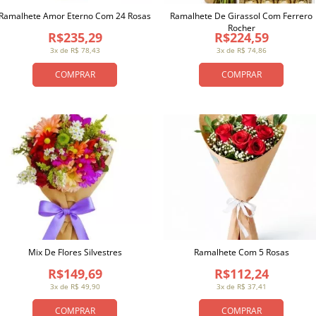
Ramalhete Amor Eterno Com 24 Rosas
Ramalhete De Girassol Com Ferrero
Rocher
R$235,29
R$224,59
3x de R$ 78,43
3x de R$ 74,86
COMPRAR
COMPRAR
Mix De Flores Silvestres
Ramalhete Com 5 Rosas
R$149,69
R$112,24
3x de R$ 49,90
3x de R$ 37,41
COMPRAR
COMPRAR