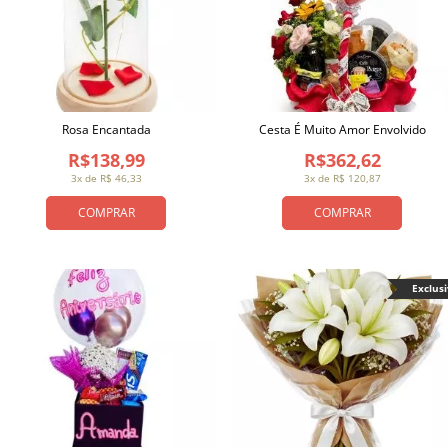
Rosa Encantada
Cesta É Muito Amor Envolvido
R$138,99
R$362,62
3x de R$ 46,33
3x de R$ 120,87
COMPRAR
COMPRAR
Exclus