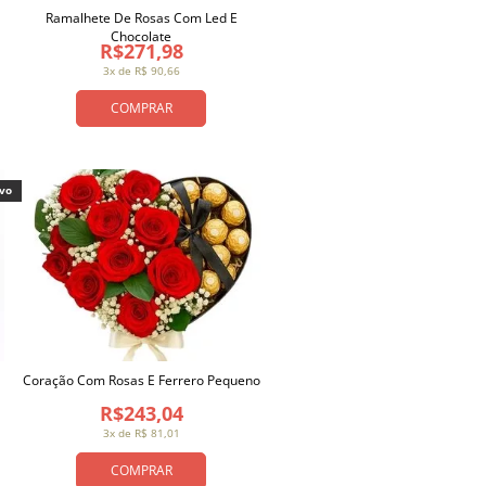
Ramalhete De Rosas Com Led E
Chocolate
R$271,98
3x de R$ 90,66
COMPRAR
ivo
Coração Com Rosas E Ferrero Pequeno
R$243,04
3x de R$ 81,01
COMPRAR