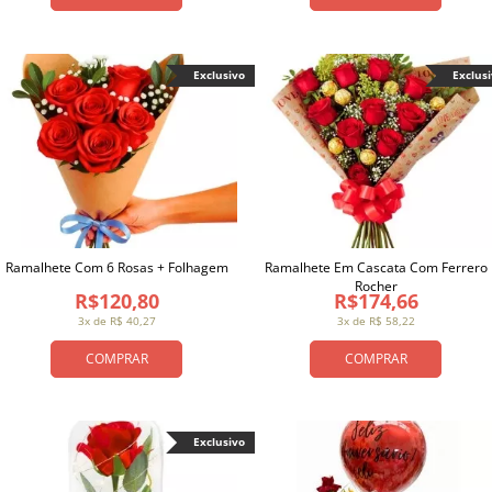
Exclusivo
Exclus
Ramalhete Com 6 Rosas + Folhagem
Ramalhete Em Cascata Com Ferrero
Rocher
R$120,80
R$174,66
3x de R$ 40,27
3x de R$ 58,22
COMPRAR
COMPRAR
Exclusivo