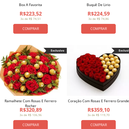
Box A Favorita
Buquê De Lirio
R$223,52
R$224,59
3x de R$ 74,51
3x de R$ 74,86
COMPRAR
COMPRAR
Exclusivo
Exclus
Ramalhete Com Rosas E Ferrero
Coração Com Rosas E Ferrero Grande
Rocher
R$320,89
R$359,10
3x de R$ 106,96
3x de R$ 119,70
COMPRAR
COMPRAR