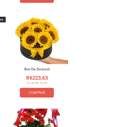
ivo
Box De Girassol
R$223,63
3x de R$ 74,54
COMPRAR