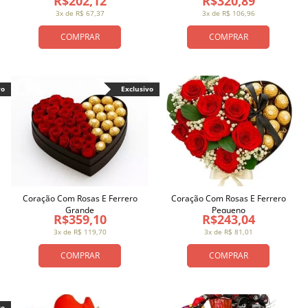
R$202,12
R$320,89
3x de R$ 67,37
3x de R$ 106,96
COMPRAR
COMPRAR
vo
Exclusivo
Coração Com Rosas E Ferrero
Coração Com Rosas E Ferrero
Grande
Pequeno
R$359,10
R$243,04
3x de R$ 119,70
3x de R$ 81,01
COMPRAR
COMPRAR
vo