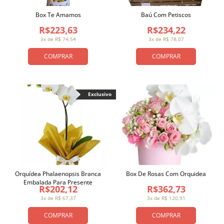
Box Te Amamos
Baú Com Petiscos
R$223,63
R$234,22
3x de R$ 74,54
3x de R$ 78,07
COMPRAR
COMPRAR
Exclusivo
Orquídea Phalaenopsis Branca
Box De Rosas Com Orquidea
Embalada Para Presente
R$202,12
R$362,73
3x de R$ 67,37
3x de R$ 120,91
COMPRAR
COMPRAR