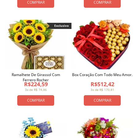
COMPRAR
COMPRAR
Exclusivo
Ramalhete De Girassol Com
Box Coração Com Todo Meu Amor.
Ferrero Rocher
R$224,59
R$512,42
3x de R$ 74,86
3x de R$ 170,81
COMPRAR
COMPRAR