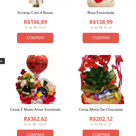
Arranjo Com 4 Rosas
Rosa Encantada
R$106,89
R$138,99
3x de R$ 35,63
3x de R$ 46,33
COMPRAR
COMPRAR
vo
Cesta É Muito Amor Envolvido
Cesta Mimo De Chocolate
R$362,62
R$202,12
3x de R$ 120,87
3x de R$ 67,37
COMPRAR
COMPRAR