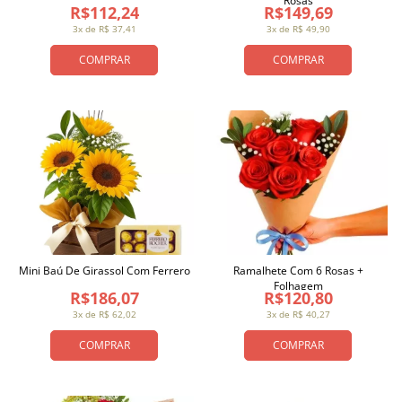
Rosas
R$112,24
R$149,69
3x de R$ 37,41
3x de R$ 49,90
COMPRAR
COMPRAR
Mini Baú De Girassol Com Ferrero
Ramalhete Com 6 Rosas +
Folhagem
R$186,07
R$120,80
3x de R$ 62,02
3x de R$ 40,27
COMPRAR
COMPRAR