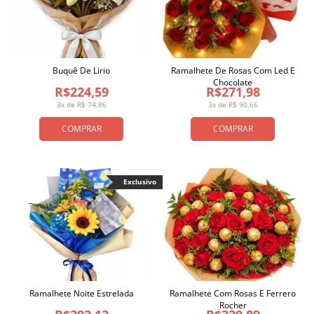
Buquê De Lirio
Ramalhete De Rosas Com Led E
Chocolate
R$224,59
R$271,98
3x de R$ 74,86
3x de R$ 90,66
COMPRAR
COMPRAR
Exclusivo
Ramalhete Noite Estrelada
Ramalhete Com Rosas E Ferrero
Rocher