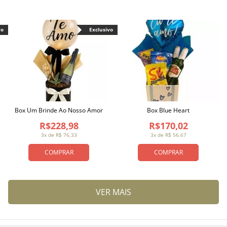
vo
Exclusivo
Box Um Brinde Ao Nosso Amor
Box Blue Heart
R$228,98
R$170,02
3x de R$ 76,33
3x de R$ 56,67
COMPRAR
COMPRAR
VER MAIS