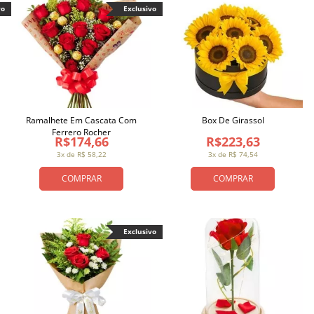
vo
Exclusivo
Ramalhete Em Cascata Com
Box De Girassol
Ferrero Rocher
R$174,66
R$223,63
3x de R$ 58,22
3x de R$ 74,54
COMPRAR
COMPRAR
Exclusivo