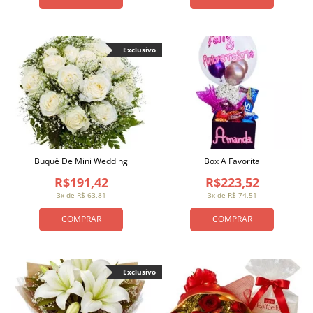
Exclusivo
Buquê De Mini Wedding
Box A Favorita
R$191,42
R$223,52
3x de R$ 63,81
3x de R$ 74,51
COMPRAR
COMPRAR
Exclusivo