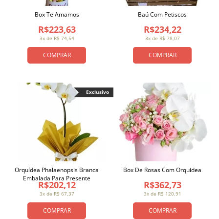
Box Te Amamos
Baú Com Petiscos
R$223,63
R$234,22
3x de R$ 74,54
3x de R$ 78,07
COMPRAR
COMPRAR
Exclusivo
Orquídea Phalaenopsis Branca
Box De Rosas Com Orquidea
Embalada Para Presente
R$202,12
R$362,73
3x de R$ 67,37
3x de R$ 120,91
COMPRAR
COMPRAR