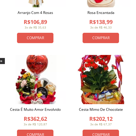
Arranjo Com 4 Rosas
Rosa Encantada
R$106,89
R$138,99
3x de R$ 35,63
3x de R$ 46,33
COMPRAR
COMPRAR
vo
Cesta É Muito Amor Envolvido
Cesta Mimo De Chocolate
R$362,62
R$202,12
3x de R$ 120,87
3x de R$ 67,37
COMPRAR
COMPRAR