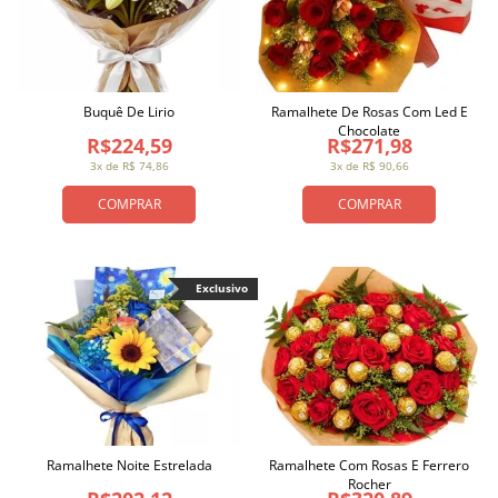
Buquê De Lirio
Ramalhete De Rosas Com Led E
Chocolate
R$224,59
R$271,98
3x de R$ 74,86
3x de R$ 90,66
COMPRAR
COMPRAR
Exclusivo
Ramalhete Noite Estrelada
Ramalhete Com Rosas E Ferrero
Rocher