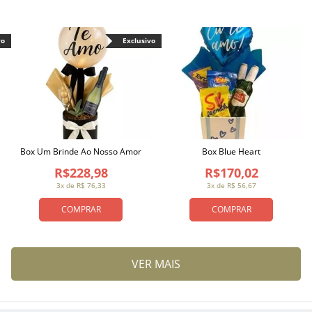
vo
Exclusivo
Box Um Brinde Ao Nosso Amor
Box Blue Heart
R$228,98
R$170,02
3x de R$ 76,33
3x de R$ 56,67
COMPRAR
COMPRAR
VER MAIS