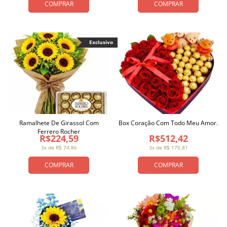
COMPRAR
COMPRAR
Exclusivo
Ramalhete De Girassol Com
Box Coração Com Todo Meu Amor.
Ferrero Rocher
R$224,59
R$512,42
3x de R$ 74,86
3x de R$ 170,81
COMPRAR
COMPRAR