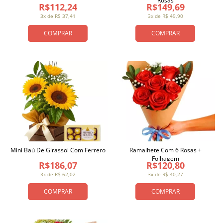
Rosas
R$112,24
R$149,69
3x de R$ 37,41
3x de R$ 49,90
COMPRAR
COMPRAR
Mini Baú De Girassol Com Ferrero
Ramalhete Com 6 Rosas +
Folhagem
R$186,07
R$120,80
3x de R$ 62,02
3x de R$ 40,27
COMPRAR
COMPRAR