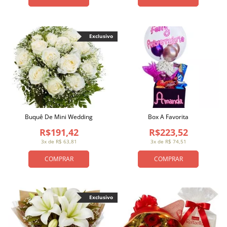
Exclusivo
Buquê De Mini Wedding
Box A Favorita
R$191,42
R$223,52
3x de R$ 63,81
3x de R$ 74,51
COMPRAR
COMPRAR
Exclusivo