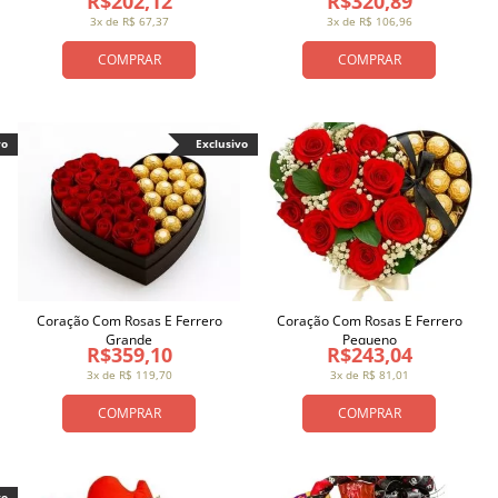
R$202,12
R$320,89
3x de R$ 67,37
3x de R$ 106,96
COMPRAR
COMPRAR
vo
Exclusivo
Coração Com Rosas E Ferrero
Coração Com Rosas E Ferrero
Grande
Pequeno
R$359,10
R$243,04
3x de R$ 119,70
3x de R$ 81,01
COMPRAR
COMPRAR
vo