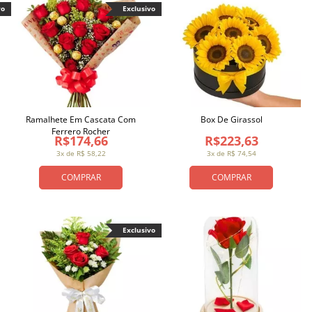
vo
Exclusivo
Ramalhete Em Cascata Com
Box De Girassol
Ferrero Rocher
R$174,66
R$223,63
3x de R$ 58,22
3x de R$ 74,54
COMPRAR
COMPRAR
Exclusivo