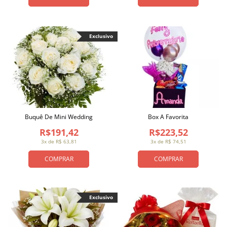
Exclusivo
Buquê De Mini Wedding
Box A Favorita
R$191,42
R$223,52
3x de R$ 63,81
3x de R$ 74,51
COMPRAR
COMPRAR
Exclusivo