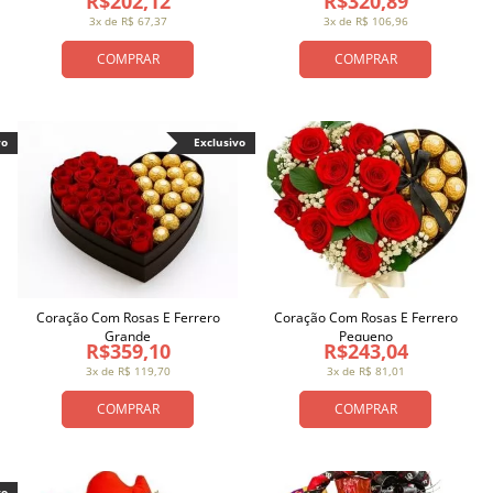
R$202,12
R$320,89
3x de R$ 67,37
3x de R$ 106,96
COMPRAR
COMPRAR
vo
Exclusivo
Coração Com Rosas E Ferrero
Coração Com Rosas E Ferrero
Grande
Pequeno
R$359,10
R$243,04
3x de R$ 119,70
3x de R$ 81,01
COMPRAR
COMPRAR
vo