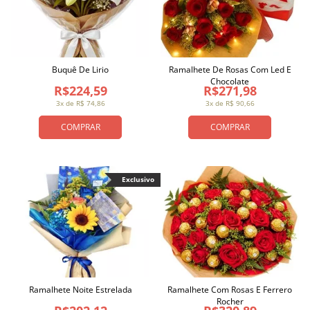
Buquê De Lirio
Ramalhete De Rosas Com Led E
Chocolate
R$224,59
R$271,98
3x de R$ 74,86
3x de R$ 90,66
COMPRAR
COMPRAR
Exclusivo
Ramalhete Noite Estrelada
Ramalhete Com Rosas E Ferrero
Rocher