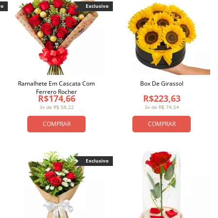
vo
Exclusivo
Ramalhete Em Cascata Com
Box De Girassol
Ferrero Rocher
R$174,66
R$223,63
3x de R$ 58,22
3x de R$ 74,54
COMPRAR
COMPRAR
Exclusivo