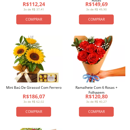
Rosas
R$112,24
R$149,69
3x de R$ 37,41
3x de R$ 49,90
COMPRAR
COMPRAR
Mini Baú De Girassol Com Ferrero
Ramalhete Com 6 Rosas +
Folhagem
R$186,07
R$120,80
3x de R$ 62,02
3x de R$ 40,27
COMPRAR
COMPRAR