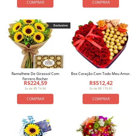
COMPRAR
COMPRAR
Exclusivo
Ramalhete De Girassol Com
Box Coração Com Todo Meu Amor.
Ferrero Rocher
R$224,59
R$512,42
3x de R$ 74,86
3x de R$ 170,81
COMPRAR
COMPRAR