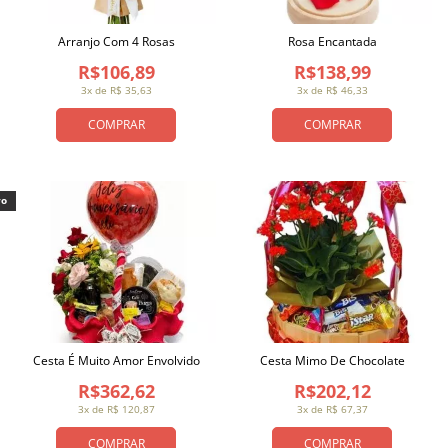
Arranjo Com 4 Rosas
Rosa Encantada
R$106,89
R$138,99
3x de R$ 35,63
3x de R$ 46,33
COMPRAR
COMPRAR
vo
Cesta É Muito Amor Envolvido
Cesta Mimo De Chocolate
R$362,62
R$202,12
3x de R$ 120,87
3x de R$ 67,37
COMPRAR
COMPRAR