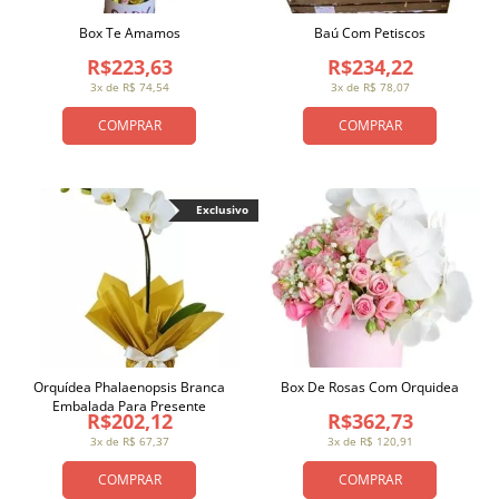
Box Te Amamos
Baú Com Petiscos
R$223,63
R$234,22
3x de R$ 74,54
3x de R$ 78,07
COMPRAR
COMPRAR
Exclusivo
Orquídea Phalaenopsis Branca
Box De Rosas Com Orquidea
Embalada Para Presente
R$202,12
R$362,73
3x de R$ 67,37
3x de R$ 120,91
COMPRAR
COMPRAR