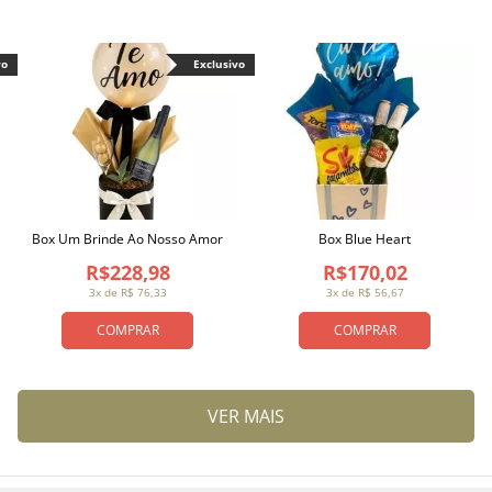
vo
Exclusivo
Box Um Brinde Ao Nosso Amor
Box Blue Heart
R$228,98
R$170,02
3x de R$ 76,33
3x de R$ 56,67
COMPRAR
COMPRAR
VER MAIS