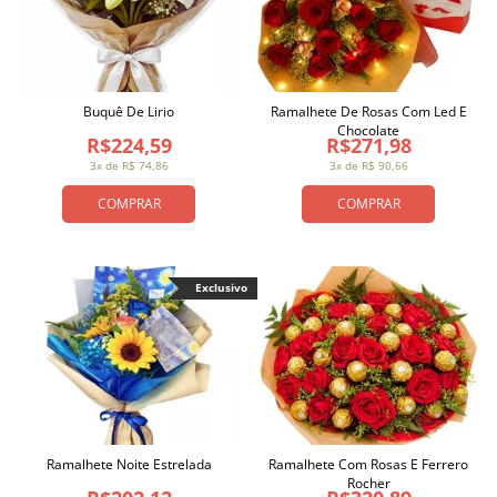
Buquê De Lirio
Ramalhete De Rosas Com Led E
Chocolate
R$224,59
R$271,98
3x de R$ 74,86
3x de R$ 90,66
COMPRAR
COMPRAR
Exclusivo
Ramalhete Noite Estrelada
Ramalhete Com Rosas E Ferrero
Rocher