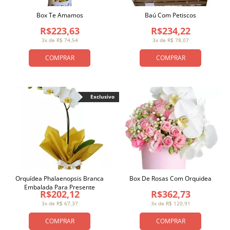
Box Te Amamos
Baú Com Petiscos
R$223,63
R$234,22
3x de R$ 74,54
3x de R$ 78,07
COMPRAR
COMPRAR
Exclusivo
Orquídea Phalaenopsis Branca
Box De Rosas Com Orquidea
Embalada Para Presente
R$202,12
R$362,73
3x de R$ 67,37
3x de R$ 120,91
COMPRAR
COMPRAR