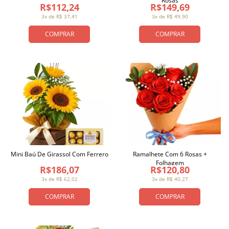
Rosas
R$112,24
R$149,69
3x de R$ 37,41
3x de R$ 49,90
COMPRAR
COMPRAR
Mini Baú De Girassol Com Ferrero
Ramalhete Com 6 Rosas +
Folhagem
R$186,07
R$120,80
3x de R$ 62,02
3x de R$ 40,27
COMPRAR
COMPRAR