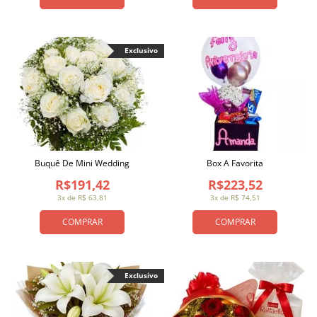
Exclusivo
Buquê De Mini Wedding
Box A Favorita
R$191,42
R$223,52
3x de R$ 63,81
3x de R$ 74,51
COMPRAR
COMPRAR
Exclusivo