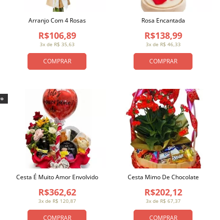
Arranjo Com 4 Rosas
Rosa Encantada
R$106,89
R$138,99
3x de R$ 35,63
3x de R$ 46,33
COMPRAR
COMPRAR
vo
Cesta É Muito Amor Envolvido
Cesta Mimo De Chocolate
R$362,62
R$202,12
3x de R$ 120,87
3x de R$ 67,37
COMPRAR
COMPRAR