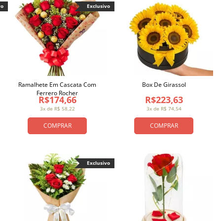
vo
Exclusivo
Ramalhete Em Cascata Com
Box De Girassol
Ferrero Rocher
R$174,66
R$223,63
3x de R$ 58,22
3x de R$ 74,54
COMPRAR
COMPRAR
Exclusivo