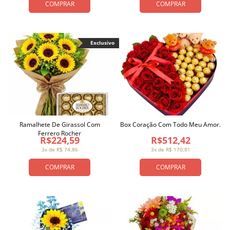
COMPRAR
COMPRAR
Exclusivo
Ramalhete De Girassol Com
Box Coração Com Todo Meu Amor.
Ferrero Rocher
R$224,59
R$512,42
3x de R$ 74,86
3x de R$ 170,81
COMPRAR
COMPRAR