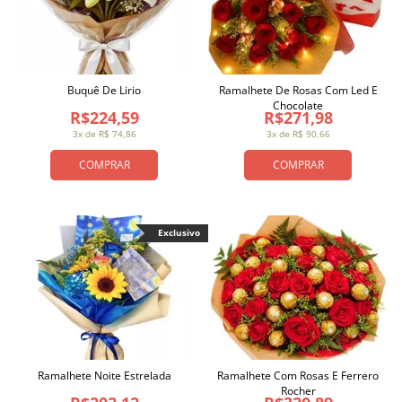
Buquê De Lirio
Ramalhete De Rosas Com Led E
Chocolate
R$224,59
R$271,98
3x de R$ 74,86
3x de R$ 90,66
COMPRAR
COMPRAR
Exclusivo
Ramalhete Noite Estrelada
Ramalhete Com Rosas E Ferrero
Rocher