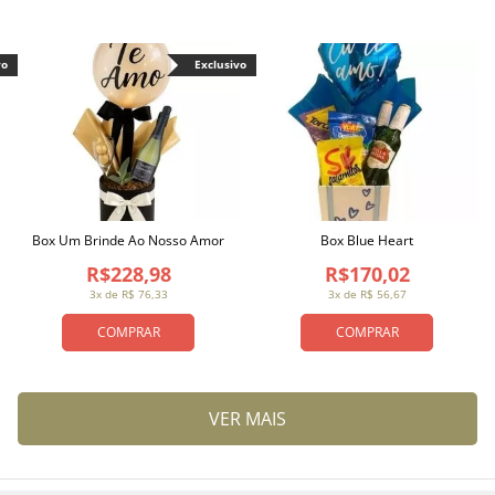
vo
Exclusivo
Box Um Brinde Ao Nosso Amor
Box Blue Heart
R$228,98
R$170,02
3x de R$ 76,33
3x de R$ 56,67
COMPRAR
COMPRAR
VER MAIS