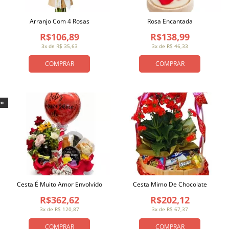
Arranjo Com 4 Rosas
Rosa Encantada
R$106,89
R$138,99
3x de R$ 35,63
3x de R$ 46,33
COMPRAR
COMPRAR
vo
Cesta É Muito Amor Envolvido
Cesta Mimo De Chocolate
R$362,62
R$202,12
3x de R$ 120,87
3x de R$ 67,37
COMPRAR
COMPRAR