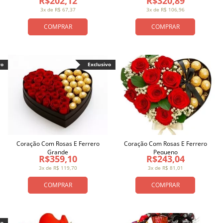
R$202,12
R$320,89
3x de R$ 67,37
3x de R$ 106,96
COMPRAR
COMPRAR
vo
Exclusivo
Coração Com Rosas E Ferrero
Coração Com Rosas E Ferrero
Grande
Pequeno
R$359,10
R$243,04
3x de R$ 119,70
3x de R$ 81,01
COMPRAR
COMPRAR
vo