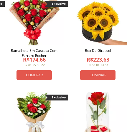
vo
Exclusivo
Ramalhete Em Cascata Com
Box De Girassol
Ferrero Rocher
R$174,66
R$223,63
3x de R$ 58,22
3x de R$ 74,54
COMPRAR
COMPRAR
Exclusivo