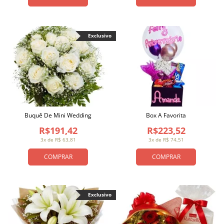
Exclusivo
Buquê De Mini Wedding
Box A Favorita
R$191,42
R$223,52
3x de R$ 63,81
3x de R$ 74,51
COMPRAR
COMPRAR
Exclusivo