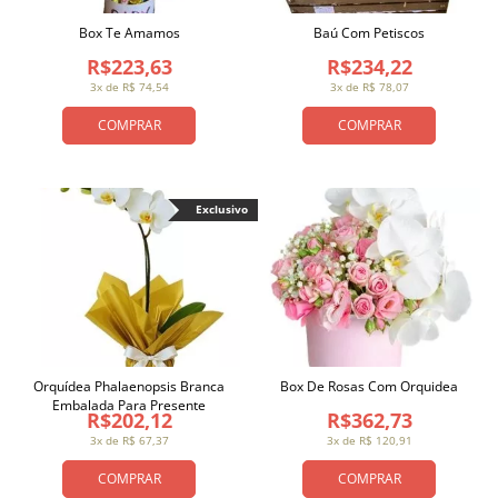
Box Te Amamos
Baú Com Petiscos
R$223,63
R$234,22
3x de R$ 74,54
3x de R$ 78,07
COMPRAR
COMPRAR
Exclusivo
Orquídea Phalaenopsis Branca
Box De Rosas Com Orquidea
Embalada Para Presente
R$202,12
R$362,73
3x de R$ 67,37
3x de R$ 120,91
COMPRAR
COMPRAR