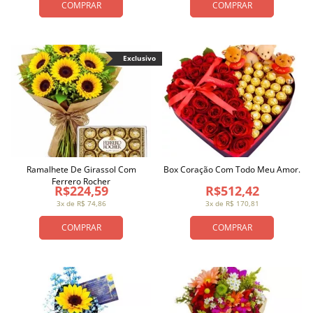
COMPRAR
COMPRAR
Exclusivo
Ramalhete De Girassol Com
Box Coração Com Todo Meu Amor.
Ferrero Rocher
R$224,59
R$512,42
3x de R$ 74,86
3x de R$ 170,81
COMPRAR
COMPRAR