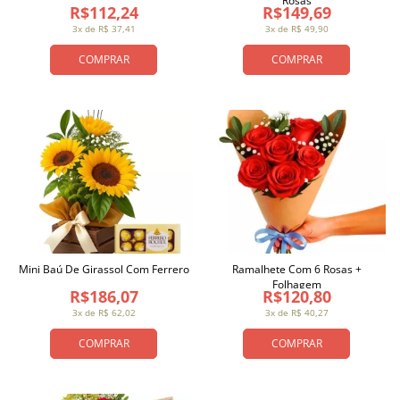
Rosas
R$112,24
R$149,69
3x de R$ 37,41
3x de R$ 49,90
COMPRAR
COMPRAR
Mini Baú De Girassol Com Ferrero
Ramalhete Com 6 Rosas +
Folhagem
R$186,07
R$120,80
3x de R$ 62,02
3x de R$ 40,27
COMPRAR
COMPRAR