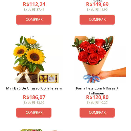
Rosas
R$112,24
R$149,69
3x de R$ 37,41
3x de R$ 49,90
COMPRAR
COMPRAR
Mini Baú De Girassol Com Ferrero
Ramalhete Com 6 Rosas +
Folhagem
R$186,07
R$120,80
3x de R$ 62,02
3x de R$ 40,27
COMPRAR
COMPRAR