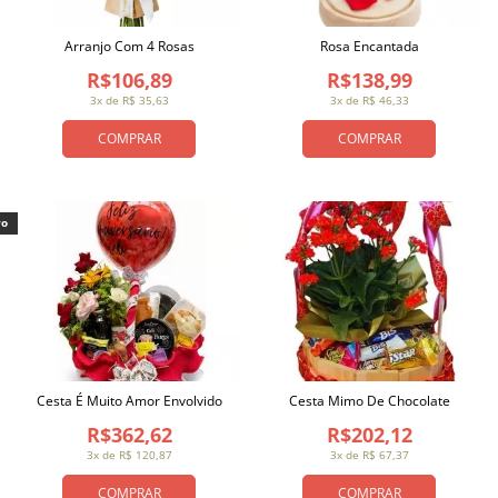
Arranjo Com 4 Rosas
Rosa Encantada
R$106,89
R$138,99
3x de R$ 35,63
3x de R$ 46,33
COMPRAR
COMPRAR
vo
Cesta É Muito Amor Envolvido
Cesta Mimo De Chocolate
R$362,62
R$202,12
3x de R$ 120,87
3x de R$ 67,37
COMPRAR
COMPRAR