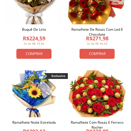
Buquê De Lirio
Ramalhete De Rosas Com Led E
Chocolate
R$224,59
R$271,98
3x de R$ 74,86
3x de R$ 90,66
COMPRAR
COMPRAR
Exclusivo
Ramalhete Noite Estrelada
Ramalhete Com Rosas E Ferrero
Rocher