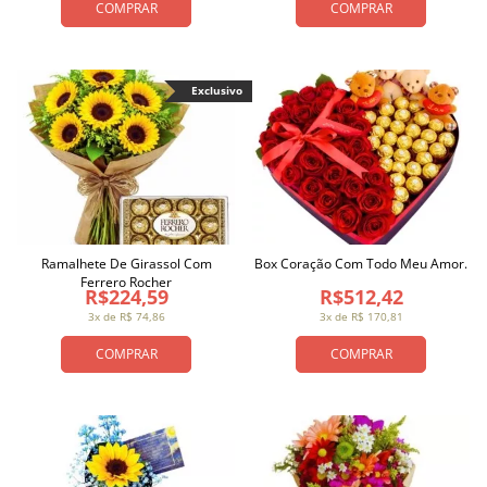
COMPRAR
COMPRAR
Exclusivo
Ramalhete De Girassol Com
Box Coração Com Todo Meu Amor.
Ferrero Rocher
R$224,59
R$512,42
3x de R$ 74,86
3x de R$ 170,81
COMPRAR
COMPRAR