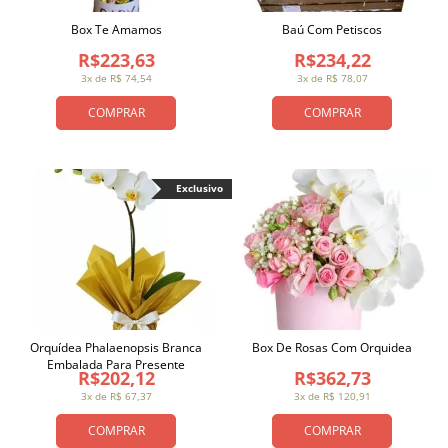
Box Te Amamos
Baú Com Petiscos
R$223,63
R$234,22
3x de R$ 74,54
3x de R$ 78,07
COMPRAR
COMPRAR
Exclusivo
Orquídea Phalaenopsis Branca
Box De Rosas Com Orquidea
Embalada Para Presente
R$202,12
R$362,73
3x de R$ 67,37
3x de R$ 120,91
COMPRAR
COMPRAR