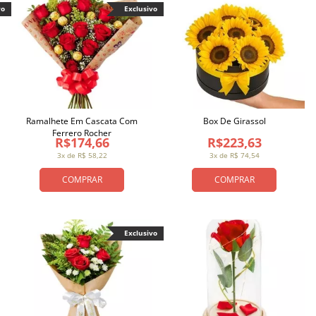
vo
Exclusivo
Ramalhete Em Cascata Com
Box De Girassol
Ferrero Rocher
R$174,66
R$223,63
3x de R$ 58,22
3x de R$ 74,54
COMPRAR
COMPRAR
Exclusivo