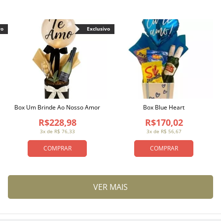
vo
Exclusivo
Box Um Brinde Ao Nosso Amor
Box Blue Heart
R$228,98
R$170,02
3x de R$ 76,33
3x de R$ 56,67
COMPRAR
COMPRAR
VER MAIS