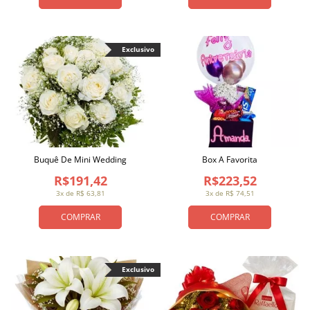
Exclusivo
Buquê De Mini Wedding
Box A Favorita
R$191,42
R$223,52
3x de R$ 63,81
3x de R$ 74,51
COMPRAR
COMPRAR
Exclusivo