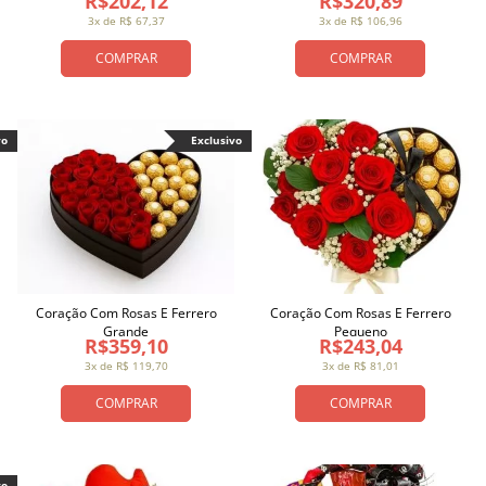
R$202,12
R$320,89
3x de R$ 67,37
3x de R$ 106,96
COMPRAR
COMPRAR
vo
Exclusivo
Coração Com Rosas E Ferrero
Coração Com Rosas E Ferrero
Grande
Pequeno
R$359,10
R$243,04
3x de R$ 119,70
3x de R$ 81,01
COMPRAR
COMPRAR
vo