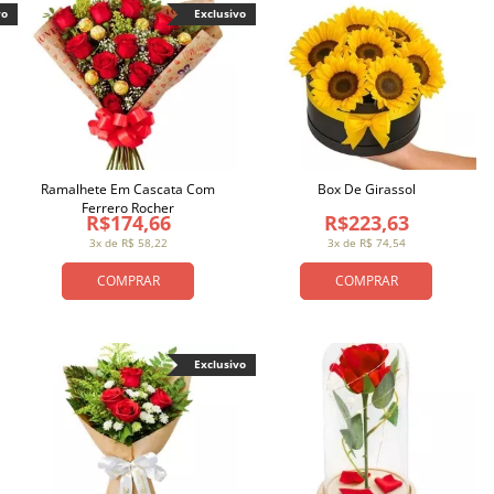
vo
Exclusivo
Ramalhete Em Cascata Com
Box De Girassol
Ferrero Rocher
R$174,66
R$223,63
3x de R$ 58,22
3x de R$ 74,54
COMPRAR
COMPRAR
Exclusivo