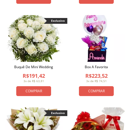
Exclusivo
Buquê De Mini Wedding
Box A Favorita
R$191,42
R$223,52
3x de R$ 63,81
3x de R$ 74,51
COMPRAR
COMPRAR
Exclusivo