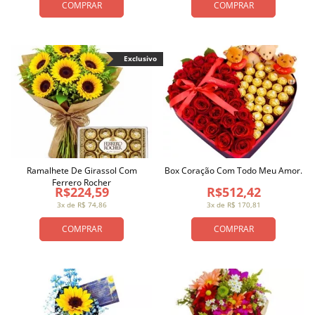
COMPRAR
COMPRAR
Exclusivo
Ramalhete De Girassol Com
Box Coração Com Todo Meu Amor.
Ferrero Rocher
R$224,59
R$512,42
3x de R$ 74,86
3x de R$ 170,81
COMPRAR
COMPRAR