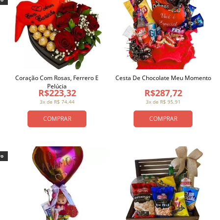
Coração Com Rosas, Ferrero E
Cesta De Chocolate Meu Momento
Pelúcia
R$223,32
R$287,72
3x de R$ 74,44
3x de R$ 95,91
COMPRAR
COMPRAR
vo