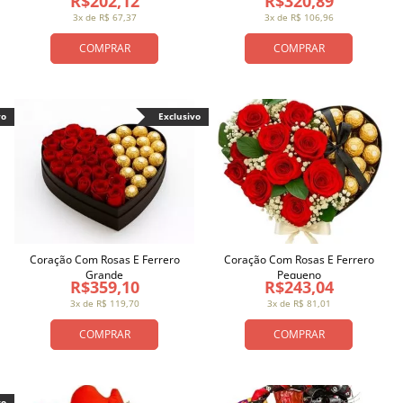
R$202,12
R$320,89
3x de R$ 67,37
3x de R$ 106,96
COMPRAR
COMPRAR
vo
Exclusivo
Coração Com Rosas E Ferrero
Coração Com Rosas E Ferrero
Grande
Pequeno
R$359,10
R$243,04
3x de R$ 119,70
3x de R$ 81,01
COMPRAR
COMPRAR
vo