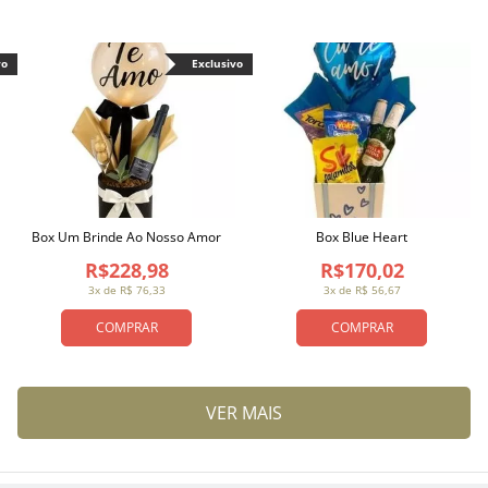
vo
Exclusivo
Box Um Brinde Ao Nosso Amor
Box Blue Heart
R$228,98
R$170,02
3x de R$ 76,33
3x de R$ 56,67
COMPRAR
COMPRAR
VER MAIS