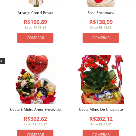
Arranjo Com 4 Rosas
Rosa Encantada
R$106,89
R$138,99
3x de R$ 35,63
3x de R$ 46,33
COMPRAR
COMPRAR
vo
Cesta É Muito Amor Envolvido
Cesta Mimo De Chocolate
R$362,62
R$202,12
3x de R$ 120,87
3x de R$ 67,37
COMPRAR
COMPRAR