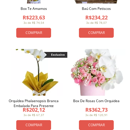
Box Te Amamos
Baú Com Petiscos
R$223,63
R$234,22
3x de R$ 74,54
3x de R$ 78,07
COMPRAR
COMPRAR
Exclusivo
Orquídea Phalaenopsis Branca
Box De Rosas Com Orquidea
Embalada Para Presente
R$202,12
R$362,73
3x de R$ 67,37
3x de R$ 120,91
COMPRAR
COMPRAR