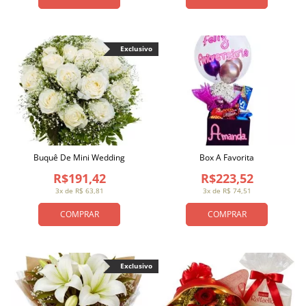
Exclusivo
Buquê De Mini Wedding
Box A Favorita
R$191,42
R$223,52
3x de R$ 63,81
3x de R$ 74,51
COMPRAR
COMPRAR
Exclusivo