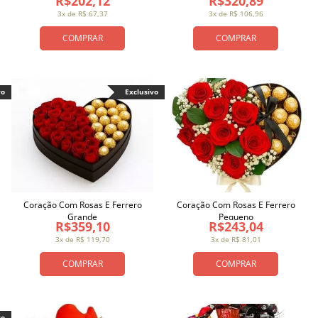
R$202,12
R$320,89
3x de R$ 67,37
3x de R$ 106,96
COMPRAR
COMPRAR
vo
Exclusivo
Coração Com Rosas E Ferrero
Coração Com Rosas E Ferrero
Grande
Pequeno
R$359,10
R$243,04
3x de R$ 119,70
3x de R$ 81,01
COMPRAR
COMPRAR
vo