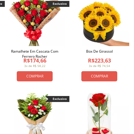
vo
Exclusivo
Ramalhete Em Cascata Com
Box De Girassol
Ferrero Rocher
R$174,66
R$223,63
3x de R$ 58,22
3x de R$ 74,54
COMPRAR
COMPRAR
Exclusivo