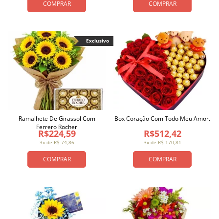
COMPRAR
COMPRAR
Exclusivo
Ramalhete De Girassol Com
Box Coração Com Todo Meu Amor.
Ferrero Rocher
R$224,59
R$512,42
3x de R$ 74,86
3x de R$ 170,81
COMPRAR
COMPRAR