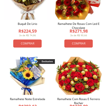
Buquê De Lirio
Ramalhete De Rosas Com Led E
Chocolate
R$224,59
R$271,98
3x de R$ 74,86
3x de R$ 90,66
COMPRAR
COMPRAR
Exclusivo
Ramalhete Noite Estrelada
Ramalhete Com Rosas E Ferrero
Rocher