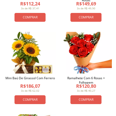
Rosas
R$112,24
R$149,69
3x de R$ 37,41
3x de R$ 49,90
COMPRAR
COMPRAR
Mini Baú De Girassol Com Ferrero
Ramalhete Com 6 Rosas +
Folhagem
R$186,07
R$120,80
3x de R$ 62,02
3x de R$ 40,27
COMPRAR
COMPRAR