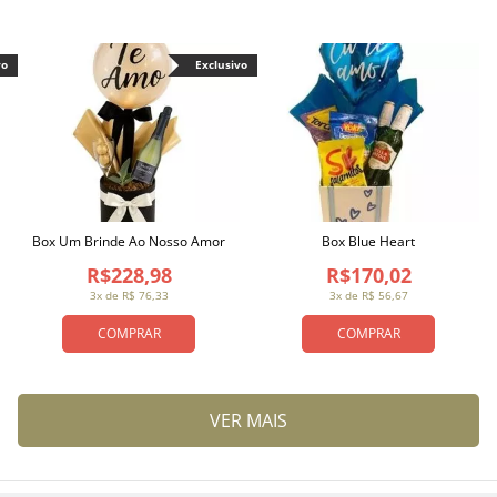
vo
Exclusivo
Box Um Brinde Ao Nosso Amor
Box Blue Heart
R$228,98
R$170,02
3x de R$ 76,33
3x de R$ 56,67
COMPRAR
COMPRAR
VER MAIS