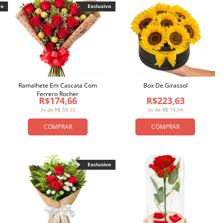
vo
Exclusivo
Ramalhete Em Cascata Com
Box De Girassol
Ferrero Rocher
R$174,66
R$223,63
3x de R$ 58,22
3x de R$ 74,54
COMPRAR
COMPRAR
Exclusivo