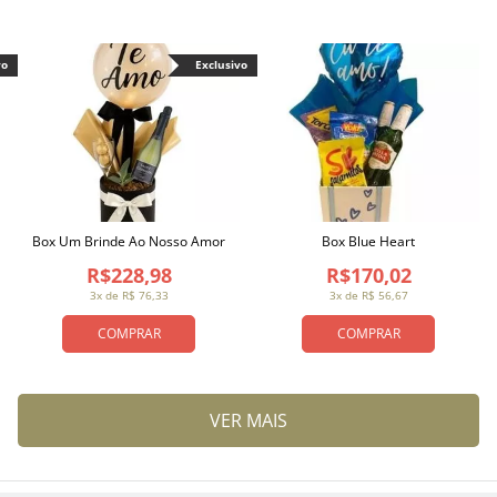
vo
Exclusivo
Box Um Brinde Ao Nosso Amor
Box Blue Heart
R$228,98
R$170,02
3x de R$ 76,33
3x de R$ 56,67
COMPRAR
COMPRAR
VER MAIS