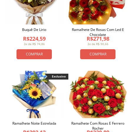
Buquê De Lirio
Ramalhete De Rosas Com Led E
Chocolate
R$224,59
R$271,98
3x de R$ 74,86
3x de R$ 90,66
COMPRAR
COMPRAR
Exclusivo
Ramalhete Noite Estrelada
Ramalhete Com Rosas E Ferrero
Rocher