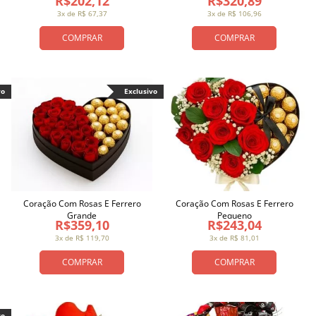
R$202,12
R$320,89
3x de R$ 67,37
3x de R$ 106,96
COMPRAR
COMPRAR
vo
Exclusivo
Coração Com Rosas E Ferrero
Coração Com Rosas E Ferrero
Grande
Pequeno
R$359,10
R$243,04
3x de R$ 119,70
3x de R$ 81,01
COMPRAR
COMPRAR
vo