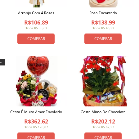
Arranjo Com 4 Rosas
Rosa Encantada
R$106,89
R$138,99
3x de R$ 35,63
3x de R$ 46,33
COMPRAR
COMPRAR
vo
Cesta É Muito Amor Envolvido
Cesta Mimo De Chocolate
R$362,62
R$202,12
3x de R$ 120,87
3x de R$ 67,37
COMPRAR
COMPRAR