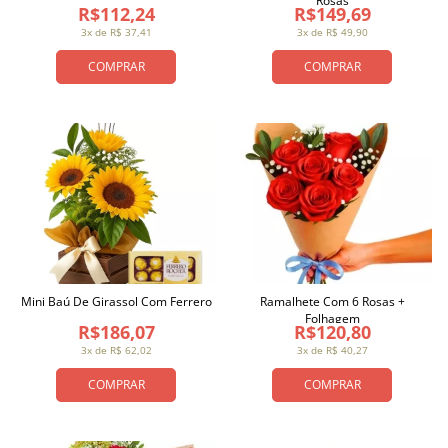
Rosas
R$112,24
R$149,69
3x de R$ 37,41
3x de R$ 49,90
COMPRAR
COMPRAR
Mini Baú De Girassol Com Ferrero
Ramalhete Com 6 Rosas +
Folhagem
R$186,07
R$120,80
3x de R$ 62,02
3x de R$ 40,27
COMPRAR
COMPRAR