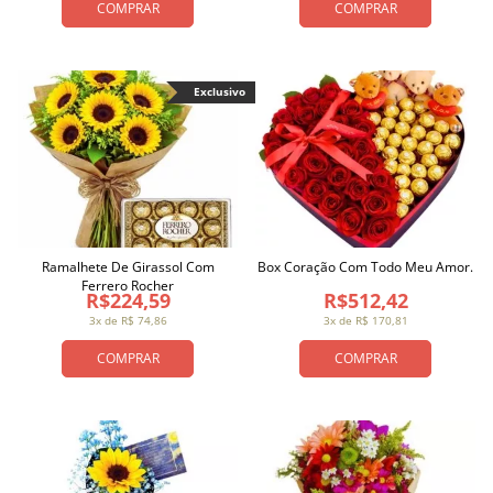
COMPRAR
COMPRAR
Exclusivo
Ramalhete De Girassol Com
Box Coração Com Todo Meu Amor.
Ferrero Rocher
R$224,59
R$512,42
3x de R$ 74,86
3x de R$ 170,81
COMPRAR
COMPRAR