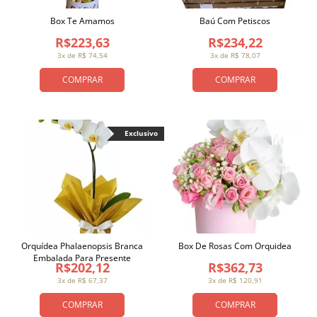
Box Te Amamos
Baú Com Petiscos
R$223,63
R$234,22
3x de R$ 74,54
3x de R$ 78,07
COMPRAR
COMPRAR
Exclusivo
Orquídea Phalaenopsis Branca
Box De Rosas Com Orquidea
Embalada Para Presente
R$202,12
R$362,73
3x de R$ 67,37
3x de R$ 120,91
COMPRAR
COMPRAR