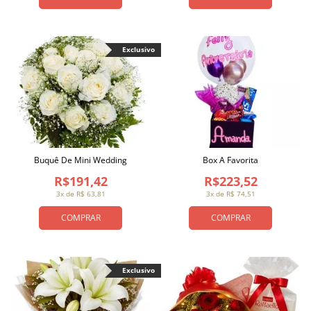
Exclusivo
Buquê De Mini Wedding
Box A Favorita
R$191,42
R$223,52
3x de R$ 63,81
3x de R$ 74,51
COMPRAR
COMPRAR
Exclusivo