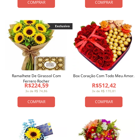
COMPRAR
COMPRAR
Exclusivo
Ramalhete De Girassol Com
Box Coração Com Todo Meu Amor.
Ferrero Rocher
R$224,59
R$512,42
3x de R$ 74,86
3x de R$ 170,81
COMPRAR
COMPRAR