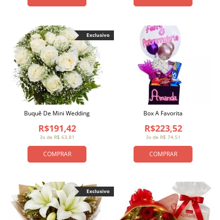
Exclusivo
Buquê De Mini Wedding
Box A Favorita
R$191,42
R$223,52
3x de R$ 63,81
3x de R$ 74,51
COMPRAR
COMPRAR
Exclusivo