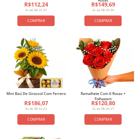
Rosas
R$112,24
R$149,69
3x de R$ 37,41
3x de R$ 49,90
COMPRAR
COMPRAR
Mini Baú De Girassol Com Ferrero
Ramalhete Com 6 Rosas +
Folhagem
R$186,07
R$120,80
3x de R$ 62,02
3x de R$ 40,27
COMPRAR
COMPRAR