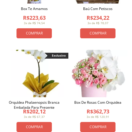
Box Te Amamos
Baú Com Petiscos
R$223,63
R$234,22
3x de R$ 74,54
3x de R$ 78,07
COMPRAR
COMPRAR
Exclusivo
Orquídea Phalaenopsis Branca
Box De Rosas Com Orquidea
Embalada Para Presente
R$202,12
R$362,73
3x de R$ 67,37
3x de R$ 120,91
COMPRAR
COMPRAR