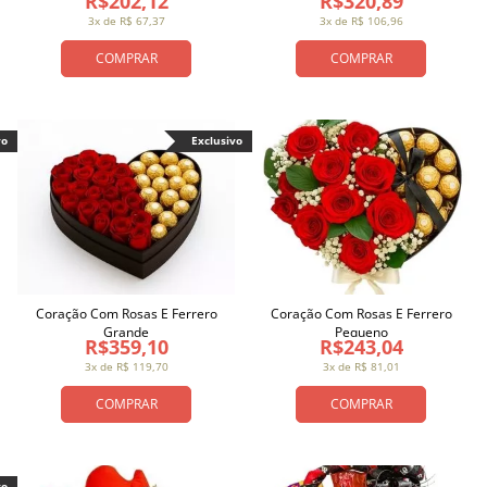
R$202,12
R$320,89
3x de R$ 67,37
3x de R$ 106,96
COMPRAR
COMPRAR
vo
Exclusivo
Coração Com Rosas E Ferrero
Coração Com Rosas E Ferrero
Grande
Pequeno
R$359,10
R$243,04
3x de R$ 119,70
3x de R$ 81,01
COMPRAR
COMPRAR
vo