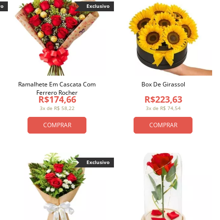
vo
Exclusivo
Ramalhete Em Cascata Com
Box De Girassol
Ferrero Rocher
R$174,66
R$223,63
3x de R$ 58,22
3x de R$ 74,54
COMPRAR
COMPRAR
Exclusivo