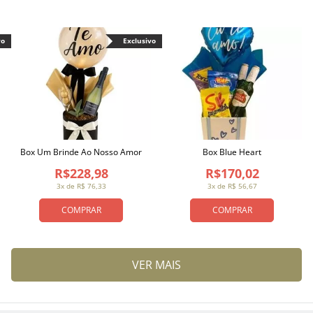
vo
Exclusivo
Box Um Brinde Ao Nosso Amor
Box Blue Heart
R$228,98
R$170,02
3x de R$ 76,33
3x de R$ 56,67
COMPRAR
COMPRAR
VER MAIS