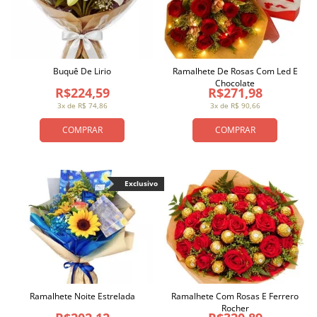
Buquê De Lirio
Ramalhete De Rosas Com Led E
Chocolate
R$224,59
R$271,98
3x de R$ 74,86
3x de R$ 90,66
COMPRAR
COMPRAR
Exclusivo
Ramalhete Noite Estrelada
Ramalhete Com Rosas E Ferrero
Rocher