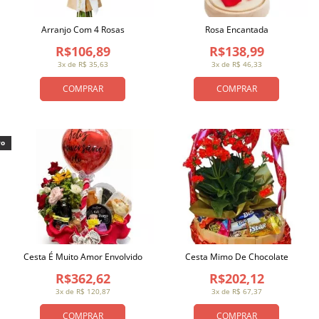
Arranjo Com 4 Rosas
Rosa Encantada
R$106,89
R$138,99
3x de R$ 35,63
3x de R$ 46,33
COMPRAR
COMPRAR
vo
Cesta É Muito Amor Envolvido
Cesta Mimo De Chocolate
R$362,62
R$202,12
3x de R$ 120,87
3x de R$ 67,37
COMPRAR
COMPRAR