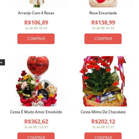
Arranjo Com 4 Rosas
Rosa Encantada
R$106,89
R$138,99
3x de R$ 35,63
3x de R$ 46,33
COMPRAR
COMPRAR
vo
Cesta É Muito Amor Envolvido
Cesta Mimo De Chocolate
R$362,62
R$202,12
3x de R$ 120,87
3x de R$ 67,37
COMPRAR
COMPRAR