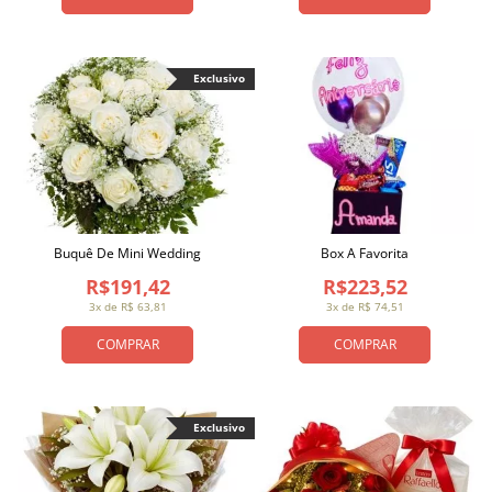
Exclusivo
Buquê De Mini Wedding
Box A Favorita
R$191,42
R$223,52
3x de R$ 63,81
3x de R$ 74,51
COMPRAR
COMPRAR
Exclusivo