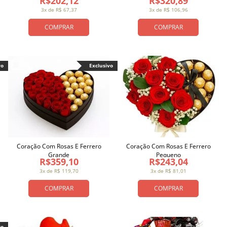
R$202,12
R$320,89
3x de R$ 67,37
3x de R$ 106,96
COMPRAR
COMPRAR
vo
Exclusivo
Coração Com Rosas E Ferrero
Coração Com Rosas E Ferrero
Grande
Pequeno
R$359,10
R$243,04
3x de R$ 119,70
3x de R$ 81,01
COMPRAR
COMPRAR
vo