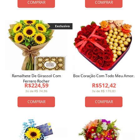
COMPRAR
COMPRAR
Exclusivo
Ramalhete De Girassol Com
Box Coração Com Todo Meu Amor.
Ferrero Rocher
R$224,59
R$512,42
3x de R$ 74,86
3x de R$ 170,81
COMPRAR
COMPRAR