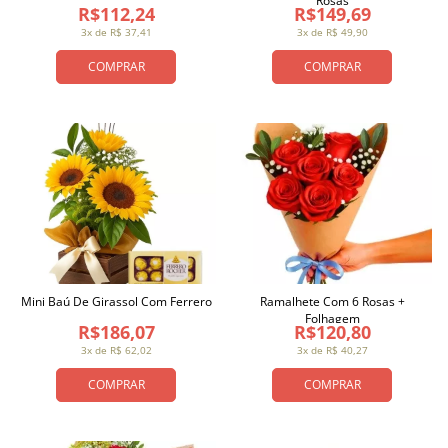
Rosas
R$112,24
R$149,69
3x de R$ 37,41
3x de R$ 49,90
COMPRAR
COMPRAR
Mini Baú De Girassol Com Ferrero
Ramalhete Com 6 Rosas +
Folhagem
R$186,07
R$120,80
3x de R$ 62,02
3x de R$ 40,27
COMPRAR
COMPRAR