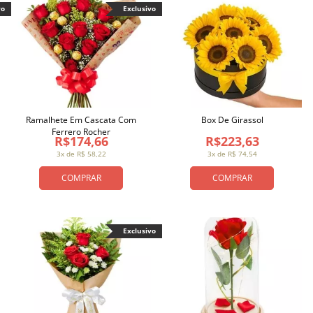
vo
Exclusivo
Ramalhete Em Cascata Com
Box De Girassol
Ferrero Rocher
R$174,66
R$223,63
3x de R$ 58,22
3x de R$ 74,54
COMPRAR
COMPRAR
Exclusivo