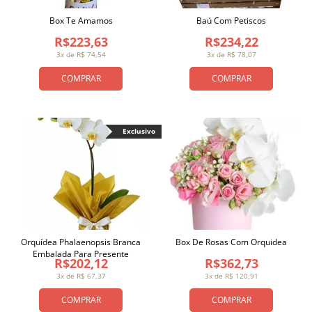
Box Te Amamos
Baú Com Petiscos
R$223,63
R$234,22
3x de R$ 74,54
3x de R$ 78,07
COMPRAR
COMPRAR
Exclusivo
Orquídea Phalaenopsis Branca
Box De Rosas Com Orquidea
Embalada Para Presente
R$202,12
R$362,73
3x de R$ 67,37
3x de R$ 120,91
COMPRAR
COMPRAR