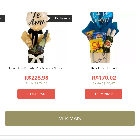
vo
Exclusivo
Box Um Brinde Ao Nosso Amor
Box Blue Heart
R$228,98
R$170,02
3x de R$ 76,33
3x de R$ 56,67
COMPRAR
COMPRAR
VER MAIS