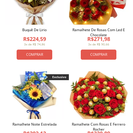
Buquê De Lirio
Ramalhete De Rosas Com Led E
Chocolate
R$224,59
R$271,98
3x de R$ 74,86
3x de R$ 90,66
COMPRAR
COMPRAR
Exclusivo
Ramalhete Noite Estrelada
Ramalhete Com Rosas E Ferrero
Rocher