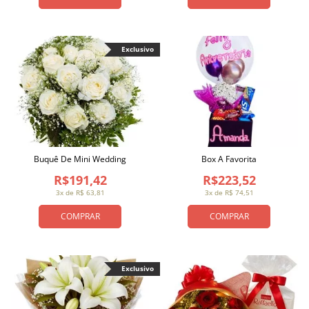
Exclusivo
Buquê De Mini Wedding
Box A Favorita
R$191,42
R$223,52
3x de R$ 63,81
3x de R$ 74,51
COMPRAR
COMPRAR
Exclusivo