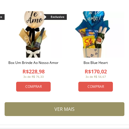
vo
Exclusivo
Box Um Brinde Ao Nosso Amor
Box Blue Heart
R$228,98
R$170,02
3x de R$ 76,33
3x de R$ 56,67
COMPRAR
COMPRAR
VER MAIS