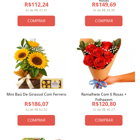
Rosas
R$112,24
R$149,69
3x de R$ 37,41
3x de R$ 49,90
COMPRAR
COMPRAR
Mini Baú De Girassol Com Ferrero
Ramalhete Com 6 Rosas +
Folhagem
R$186,07
R$120,80
3x de R$ 62,02
3x de R$ 40,27
COMPRAR
COMPRAR