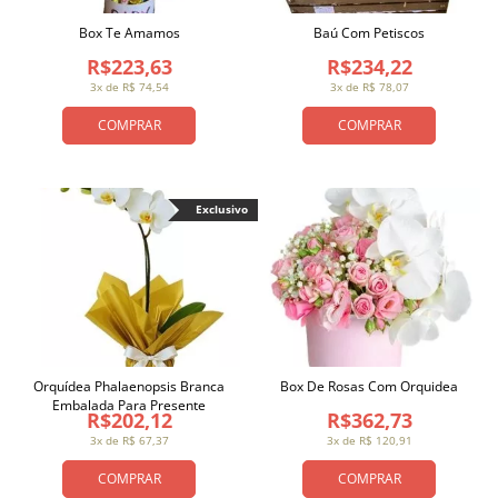
Box Te Amamos
Baú Com Petiscos
R$223,63
R$234,22
3x de R$ 74,54
3x de R$ 78,07
COMPRAR
COMPRAR
Exclusivo
Orquídea Phalaenopsis Branca
Box De Rosas Com Orquidea
Embalada Para Presente
R$202,12
R$362,73
3x de R$ 67,37
3x de R$ 120,91
COMPRAR
COMPRAR