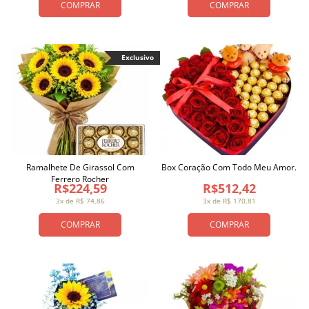
COMPRAR
COMPRAR
Exclusivo
Ramalhete De Girassol Com
Box Coração Com Todo Meu Amor.
Ferrero Rocher
R$224,59
R$512,42
3x de R$ 74,86
3x de R$ 170,81
COMPRAR
COMPRAR