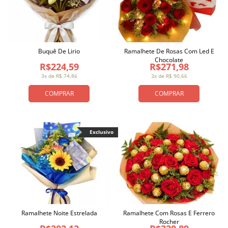
Buquê De Lirio
Ramalhete De Rosas Com Led E
Chocolate
R$224,59
R$271,98
3x de R$ 74,86
3x de R$ 90,66
COMPRAR
COMPRAR
Exclusivo
Ramalhete Noite Estrelada
Ramalhete Com Rosas E Ferrero
Rocher