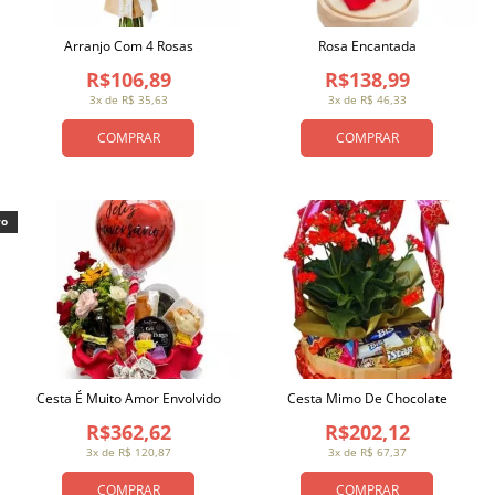
Arranjo Com 4 Rosas
Rosa Encantada
R$106,89
R$138,99
3x de R$ 35,63
3x de R$ 46,33
COMPRAR
COMPRAR
vo
Cesta É Muito Amor Envolvido
Cesta Mimo De Chocolate
R$362,62
R$202,12
3x de R$ 120,87
3x de R$ 67,37
COMPRAR
COMPRAR