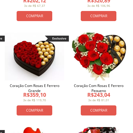
R$202,12
R$320,89
3x de R$ 67,37
3x de R$ 106,96
COMPRAR
COMPRAR
vo
Exclusivo
Coração Com Rosas E Ferrero
Coração Com Rosas E Ferrero
Grande
Pequeno
R$359,10
R$243,04
3x de R$ 119,70
3x de R$ 81,01
COMPRAR
COMPRAR
vo