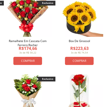
vo
Exclusivo
Ramalhete Em Cascata Com
Box De Girassol
Ferrero Rocher
R$174,66
R$223,63
3x de R$ 58,22
3x de R$ 74,54
COMPRAR
COMPRAR
Exclusivo