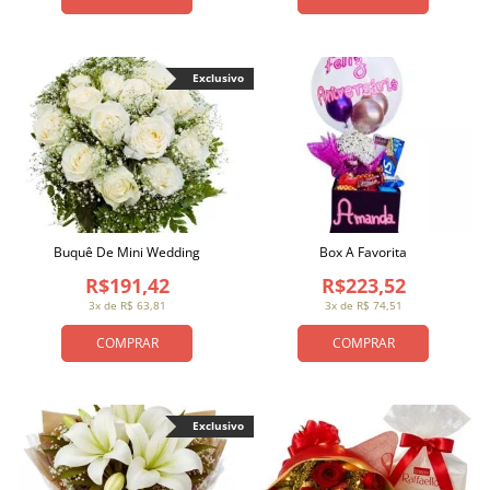
Exclusivo
Buquê De Mini Wedding
Box A Favorita
R$191,42
R$223,52
3x de R$ 63,81
3x de R$ 74,51
COMPRAR
COMPRAR
Exclusivo