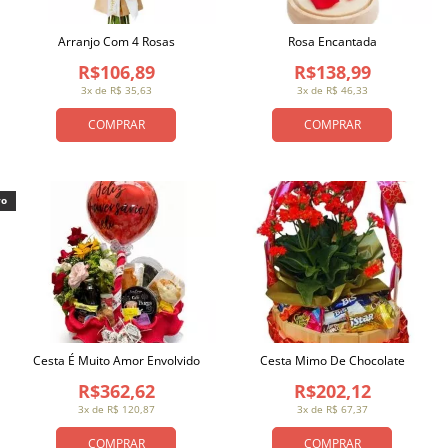
Arranjo Com 4 Rosas
Rosa Encantada
R$106,89
R$138,99
3x de R$ 35,63
3x de R$ 46,33
COMPRAR
COMPRAR
vo
Cesta É Muito Amor Envolvido
Cesta Mimo De Chocolate
R$362,62
R$202,12
3x de R$ 120,87
3x de R$ 67,37
COMPRAR
COMPRAR