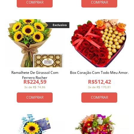
COMPRAR
COMPRAR
Exclusivo
Ramalhete De Girassol Com
Box Coração Com Todo Meu Amor.
Ferrero Rocher
R$224,59
R$512,42
3x de R$ 74,86
3x de R$ 170,81
COMPRAR
COMPRAR