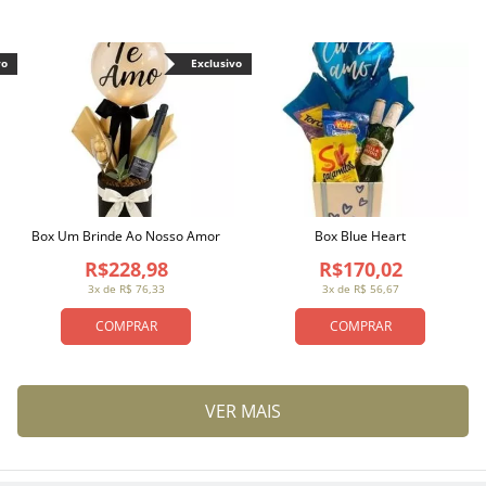
vo
Exclusivo
Box Um Brinde Ao Nosso Amor
Box Blue Heart
R$228,98
R$170,02
3x de R$ 76,33
3x de R$ 56,67
COMPRAR
COMPRAR
VER MAIS