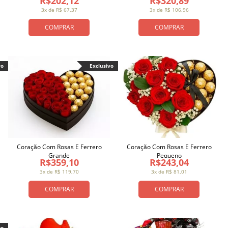
R$202,12
R$320,89
3x de R$ 67,37
3x de R$ 106,96
COMPRAR
COMPRAR
vo
Exclusivo
Coração Com Rosas E Ferrero
Coração Com Rosas E Ferrero
Grande
Pequeno
R$359,10
R$243,04
3x de R$ 119,70
3x de R$ 81,01
COMPRAR
COMPRAR
vo