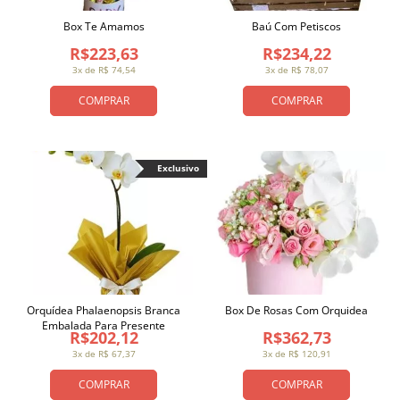
Box Te Amamos
Baú Com Petiscos
R$223,63
R$234,22
3x de R$ 74,54
3x de R$ 78,07
COMPRAR
COMPRAR
Exclusivo
Orquídea Phalaenopsis Branca
Box De Rosas Com Orquidea
Embalada Para Presente
R$202,12
R$362,73
3x de R$ 67,37
3x de R$ 120,91
COMPRAR
COMPRAR