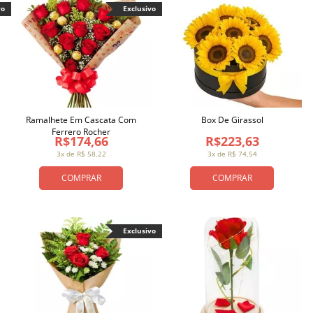
vo
Exclusivo
Ramalhete Em Cascata Com
Box De Girassol
Ferrero Rocher
R$174,66
R$223,63
3x de R$ 58,22
3x de R$ 74,54
COMPRAR
COMPRAR
Exclusivo