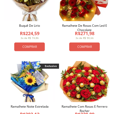
Buquê De Lirio
Ramalhete De Rosas Com Led E
Chocolate
R$224,59
R$271,98
3x de R$ 74,86
3x de R$ 90,66
COMPRAR
COMPRAR
Exclusivo
Ramalhete Noite Estrelada
Ramalhete Com Rosas E Ferrero
Rocher