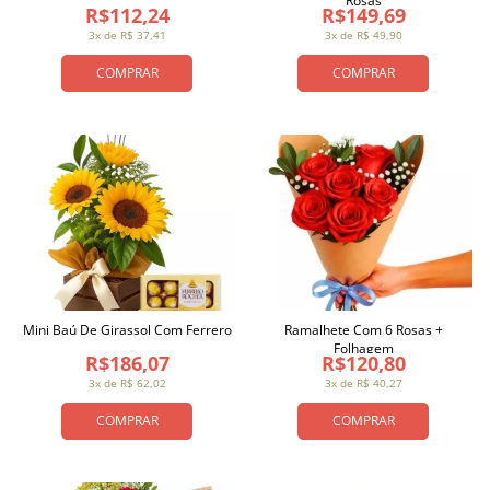
Rosas
R$112,24
R$149,69
3x de R$ 37,41
3x de R$ 49,90
COMPRAR
COMPRAR
Mini Baú De Girassol Com Ferrero
Ramalhete Com 6 Rosas +
Folhagem
R$186,07
R$120,80
3x de R$ 62,02
3x de R$ 40,27
COMPRAR
COMPRAR