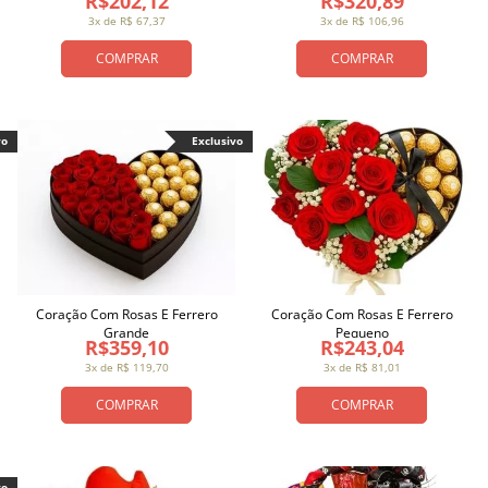
R$202,12
R$320,89
3x de R$ 67,37
3x de R$ 106,96
COMPRAR
COMPRAR
vo
Exclusivo
Coração Com Rosas E Ferrero
Coração Com Rosas E Ferrero
Grande
Pequeno
R$359,10
R$243,04
3x de R$ 119,70
3x de R$ 81,01
COMPRAR
COMPRAR
vo