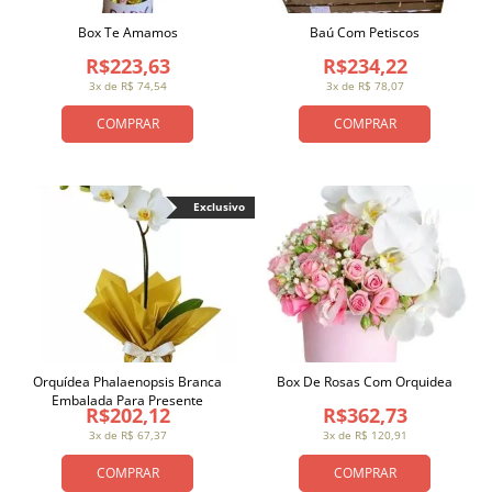
Box Te Amamos
Baú Com Petiscos
R$223,63
R$234,22
3x de R$ 74,54
3x de R$ 78,07
COMPRAR
COMPRAR
Exclusivo
Orquídea Phalaenopsis Branca
Box De Rosas Com Orquidea
Embalada Para Presente
R$202,12
R$362,73
3x de R$ 67,37
3x de R$ 120,91
COMPRAR
COMPRAR