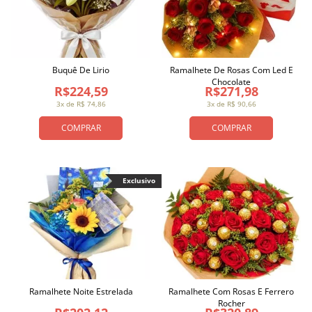
Buquê De Lirio
Ramalhete De Rosas Com Led E
Chocolate
R$224,59
R$271,98
3x de R$ 74,86
3x de R$ 90,66
COMPRAR
COMPRAR
Exclusivo
Ramalhete Noite Estrelada
Ramalhete Com Rosas E Ferrero
Rocher