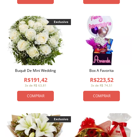
Exclusivo
Buquê De Mini Wedding
Box A Favorita
R$191,42
R$223,52
3x de R$ 63,81
3x de R$ 74,51
COMPRAR
COMPRAR
Exclusivo