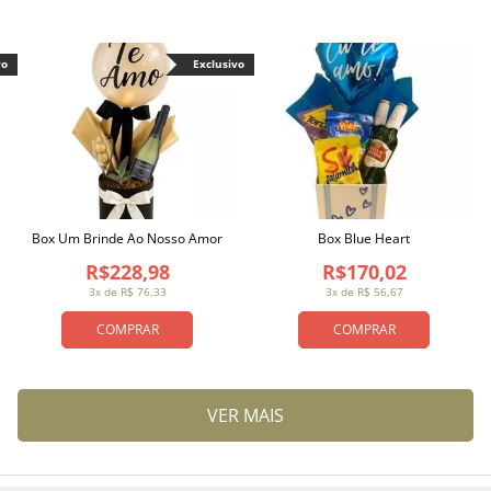
vo
Exclusivo
Box Um Brinde Ao Nosso Amor
Box Blue Heart
R$228,98
R$170,02
3x de R$ 76,33
3x de R$ 56,67
COMPRAR
COMPRAR
VER MAIS