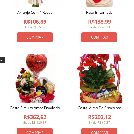
Arranjo Com 4 Rosas
Rosa Encantada
R$106,89
R$138,99
3x de R$ 35,63
3x de R$ 46,33
COMPRAR
COMPRAR
vo
Cesta É Muito Amor Envolvido
Cesta Mimo De Chocolate
R$362,62
R$202,12
3x de R$ 120,87
3x de R$ 67,37
COMPRAR
COMPRAR