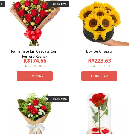
vo
Exclusivo
Ramalhete Em Cascata Com
Box De Girassol
Ferrero Rocher
R$174,66
R$223,63
3x de R$ 58,22
3x de R$ 74,54
COMPRAR
COMPRAR
Exclusivo