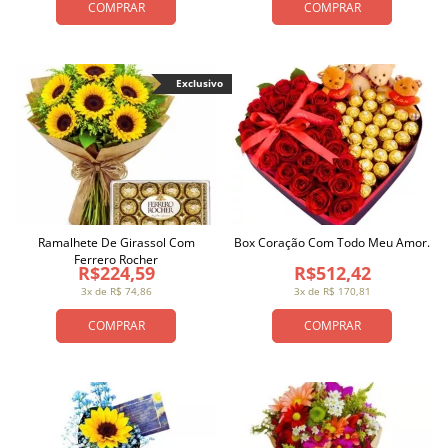
COMPRAR
COMPRAR
Exclusivo
Ramalhete De Girassol Com
Box Coração Com Todo Meu Amor.
Ferrero Rocher
R$224,59
R$512,42
3x de R$ 74,86
3x de R$ 170,81
COMPRAR
COMPRAR