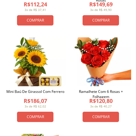
Rosas
R$112,24
R$149,69
3x de R$ 37,41
3x de R$ 49,90
COMPRAR
COMPRAR
Mini Baú De Girassol Com Ferrero
Ramalhete Com 6 Rosas +
Folhagem
R$186,07
R$120,80
3x de R$ 62,02
3x de R$ 40,27
COMPRAR
COMPRAR