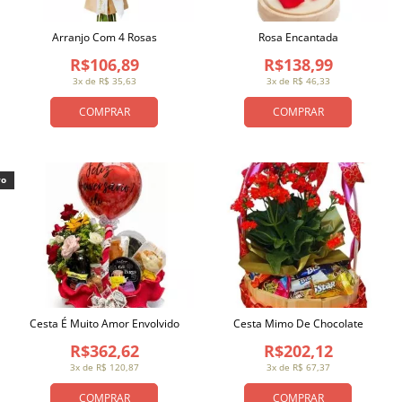
Arranjo Com 4 Rosas
Rosa Encantada
R$106,89
R$138,99
3x de R$ 35,63
3x de R$ 46,33
COMPRAR
COMPRAR
vo
Cesta É Muito Amor Envolvido
Cesta Mimo De Chocolate
R$362,62
R$202,12
3x de R$ 120,87
3x de R$ 67,37
COMPRAR
COMPRAR