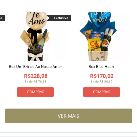
vo
Exclusivo
Box Um Brinde Ao Nosso Amor
Box Blue Heart
R$228,98
R$170,02
3x de R$ 76,33
3x de R$ 56,67
COMPRAR
COMPRAR
VER MAIS