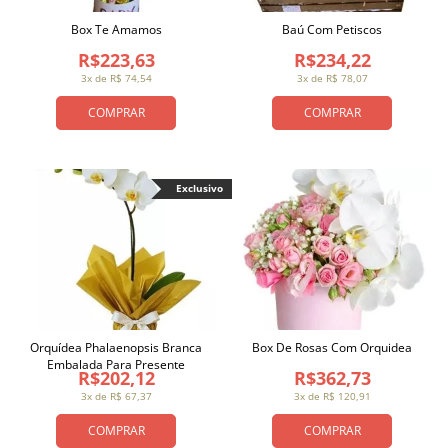
Box Te Amamos
Baú Com Petiscos
R$223,63
R$234,22
3x de R$ 74,54
3x de R$ 78,07
COMPRAR
COMPRAR
Exclusivo
Orquídea Phalaenopsis Branca
Box De Rosas Com Orquidea
Embalada Para Presente
R$202,12
R$362,73
3x de R$ 67,37
3x de R$ 120,91
COMPRAR
COMPRAR