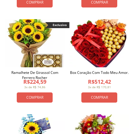
COMPRAR
COMPRAR
Exclusivo
Ramalhete De Girassol Com
Box Coração Com Todo Meu Amor.
Ferrero Rocher
R$224,59
R$512,42
3x de R$ 74,86
3x de R$ 170,81
COMPRAR
COMPRAR