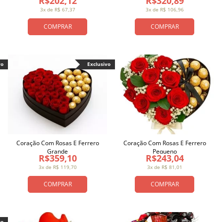
R$202,12
R$320,89
3x de R$ 67,37
3x de R$ 106,96
COMPRAR
COMPRAR
vo
Exclusivo
Coração Com Rosas E Ferrero
Coração Com Rosas E Ferrero
Grande
Pequeno
R$359,10
R$243,04
3x de R$ 119,70
3x de R$ 81,01
COMPRAR
COMPRAR
vo