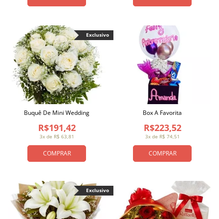
Exclusivo
Buquê De Mini Wedding
Box A Favorita
R$191,42
R$223,52
3x de R$ 63,81
3x de R$ 74,51
COMPRAR
COMPRAR
Exclusivo