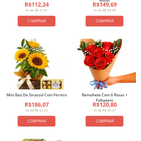
Rosas
R$112,24
R$149,69
3x de R$ 37,41
3x de R$ 49,90
COMPRAR
COMPRAR
Mini Baú De Girassol Com Ferrero
Ramalhete Com 6 Rosas +
Folhagem
R$186,07
R$120,80
3x de R$ 62,02
3x de R$ 40,27
COMPRAR
COMPRAR