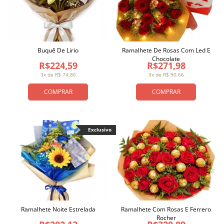
Buquê De Lirio
Ramalhete De Rosas Com Led E
Chocolate
R$224,59
R$271,98
3x de R$ 74,86
3x de R$ 90,66
COMPRAR
COMPRAR
Exclusivo
Ramalhete Noite Estrelada
Ramalhete Com Rosas E Ferrero
Rocher