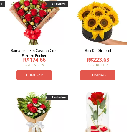
vo
Exclusivo
Ramalhete Em Cascata Com
Box De Girassol
Ferrero Rocher
R$174,66
R$223,63
3x de R$ 58,22
3x de R$ 74,54
COMPRAR
COMPRAR
Exclusivo